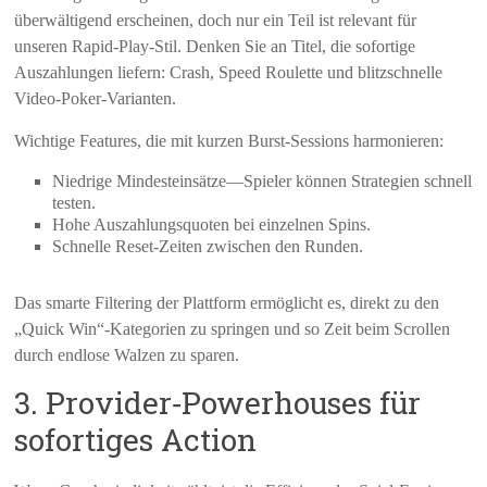
überwältigend erscheinen, doch nur ein Teil ist relevant für
unseren Rapid‑Play‑Stil. Denken Sie an Titel, die sofortige
Auszahlungen liefern: Crash, Speed Roulette und blitzschnelle
Video-Poker-Varianten.
Wichtige Features, die mit kurzen Burst‑Sessions harmonieren:
Niedrige Mindesteinsätze—Spieler können Strategien schnell
testen.
Hohe Auszahlungsquoten bei einzelnen Spins.
Schnelle Reset-Zeiten zwischen den Runden.
Das smarte Filtering der Plattform ermöglicht es, direkt zu den
„Quick Win“-Kategorien zu springen und so Zeit beim Scrollen
durch endlose Walzen zu sparen.
3. Provider‑Powerhouses für
sofortiges Action