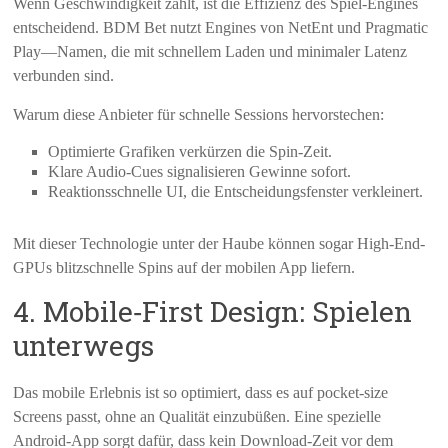
Wenn Geschwindigkeit zählt, ist die Effizienz des Spiel-Engines
entscheidend. BDM Bet nutzt Engines von NetEnt und Pragmatic
Play—Namen, die mit schnellem Laden und minimaler Latenz
verbunden sind.
Warum diese Anbieter für schnelle Sessions hervorstechen:
Optimierte Grafiken verkürzen die Spin-Zeit.
Klare Audio‑Cues signalisieren Gewinne sofort.
Reaktionsschnelle UI, die Entscheidungsfenster verkleinert.
Mit dieser Technologie unter der Haube können sogar High‑End-
GPUs blitzschnelle Spins auf der mobilen App liefern.
4. Mobile‑First Design: Spielen
unterwegs
Das mobile Erlebnis ist so optimiert, dass es auf pocket‑size
Screens passt, ohne an Qualität einzubüßen. Eine spezielle
Android-App sorgt dafür, dass kein Download‑Zeit vor dem