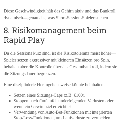
Diese Geschwindigkeit hält das Gehirn aktiv und das Bankroll
dynamisch—genau das, was Short‑Session‑Spieler suchen.
8. Risikomanagement beim
Rapid Play
Da die Sessions kurz sind, ist die Risikotoleranz meist höher—
Spieler setzen aggressiver mit kleineren Einsätzen pro Spin,
behalten aber die Kontrolle über das Gesamtbankroll, indem sie
die Sitzungsdauer begrenzen.
Eine disziplinierte Herangehensweise könnte beinhalten:
Setzen eines Sitzungs‑Caps (z.B. €100).
Stoppen nach fünf aufeinanderfolgenden Verlusten oder
wenn ein Gewinnziel erreicht ist.
Verwendung von Auto‑Bet‑Funktionen mit integrierten
Stop‑Loss‑Funktionen, um Laufverluste zu vermeiden.