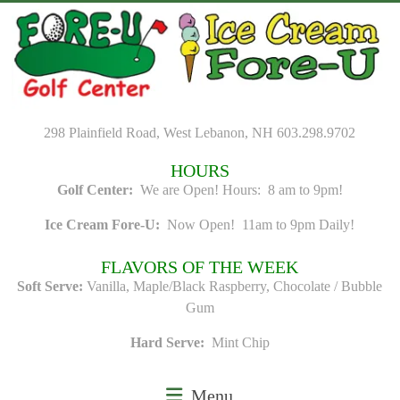
Skip
to
content
298 Plainfield Road, West Lebanon, NH 603.298.9702
HOURS
Golf Center:
We are Open! Hours: 8 am to 9pm!
Ice Cream Fore-U:
Now Open! 11am to 9pm Daily!
FLAVORS OF THE WEEK
Soft Serve:
Vanilla, Maple/Black Raspberry, Chocolate / Bubble
Gum
Hard Serve:
Mint Chip
Menu