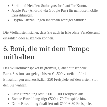
Skrill und Neteller: Sofortgutschrift auf Ihr Konto.
Apple Pay (Android via Google Pay) für nahtlose mobile
Einzahlungen.
Crypto‑Auszahlungen innerhalb weniger Stunden.
Die Vielfalt stellt sicher, dass Sie auch in Eile ohne Verzögerung
einzahlen oder auszahlen können.
6. Boni, die mit dem Tempo
mithalten
Das Willkommenspaket ist großzügig, aber auf schnelle
Burst‑Sessions ausgelegt: bis zu €1.500 verteilt auf drei
Einzahlungen und zusätzlich 250 Freispiele auf den ersten Slot,
den Sie wählen.
Erste Einzahlung löst €500 + 100 Freispiele aus.
Zweite Einzahlung fügt €500 + 70 Freispiele hinzu.
Dritte Einzahlung finalisiert mit €500 + 80 Freispiele.