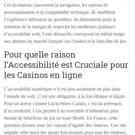
Ces évolutions concernent la navigation, les options de
personnalisation et la compatibilité technique. Ils modifient
l’expérience utilisateur au quotidien. Ils démontrent aussi la
intention de la marque de respecter les meilleures pratiques
d’accessibilité web. Cette démarche correspond en même temps
aux attentes du marché français sur l’justice et le bien-être de jeu.
Pour quelle raison
l’Accessibilité est Cruciale pour
les Casinos en ligne
L’accessibilité numérique n’n’est plus seulement un plus dans
l’monde du web. C’est une obligation, à la fois éthique et légale.
Pour un acteur comme LuckyWave Casino, c’est un prérequis
d’accessibilité. Cela permet à un ensemble d’utilisateurs plus
étendu de bénéficier du jeu en toute liberté. En France, cette
question résonne avec les valeurs d’égalité des chances. Une site
adaptée offre aussi des atouts fonctionnels pour tous les visiteurs.