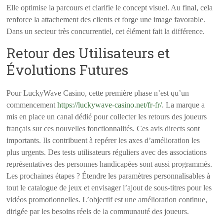
Elle optimise la parcours et clarifie le concept visuel. Au final, cela
renforce la attachement des clients et forge une image favorable.
Dans un secteur très concurrentiel, cet élément fait la différence.
Retour des Utilisateurs et
Évolutions Futures
Pour LuckyWave Casino, cette première phase n’est qu’un
commencement
https://luckywave-casino.net/fr-fr/
. La marque a
mis en place un canal dédié pour collecter les retours des joueurs
français sur ces nouvelles fonctionnalités. Ces avis directs sont
importants. Ils contribuent à repérer les axes d’amélioration les
plus urgents. Des tests utilisateurs réguliers avec des associations
représentatives des personnes handicapées sont aussi programmés.
Les prochaines étapes ? Étendre les paramètres personnalisables à
tout le catalogue de jeux et envisager l’ajout de sous-titres pour les
vidéos promotionnelles. L’objectif est une amélioration continue,
dirigée par les besoins réels de la communauté des joueurs.