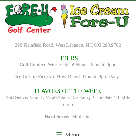
Skip
to
content
298 Plainfield Road, West Lebanon, NH 603.298.9702
HOURS
Golf Center:
We are Open! Hours: 8 am to 9pm!
Ice Cream Fore-U:
Now Open! 11am to 9pm Daily!
FLAVORS OF THE WEEK
Soft Serve:
Vanilla, Maple/Black Raspberry, Chocolate / Bubble
Gum
Hard Serve:
Mint Chip
Menu