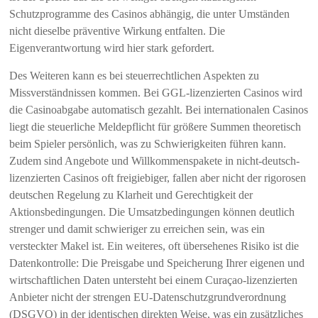
Schutzprogramme des Casinos abhängig, die unter Umständen
nicht dieselbe präventive Wirkung entfalten. Die
Eigenverantwortung wird hier stark gefordert.
Des Weiteren kann es bei steuerrechtlichen Aspekten zu
Missverständnissen kommen. Bei GGL-lizenzierten Casinos wird
die Casinoabgabe automatisch gezahlt. Bei internationalen Casinos
liegt die steuerliche Meldepflicht für größere Summen theoretisch
beim Spieler persönlich, was zu Schwierigkeiten führen kann.
Zudem sind Angebote und Willkommenspakete in nicht-deutsch-
lizenzierten Casinos oft freigiebiger, fallen aber nicht der rigorosen
deutschen Regelung zu Klarheit und Gerechtigkeit der
Aktionsbedingungen. Die Umsatzbedingungen können deutlich
strenger und damit schwieriger zu erreichen sein, was ein
versteckter Makel ist. Ein weiteres, oft übersehenes Risiko ist die
Datenkontrolle: Die Preisgabe und Speicherung Ihrer eigenen und
wirtschaftlichen Daten untersteht bei einem Curaçao-lizenzierten
Anbieter nicht der strengen EU-Datenschutzgrundverordnung
(DSGVO) in der identischen direkten Weise, was ein zusätzliches