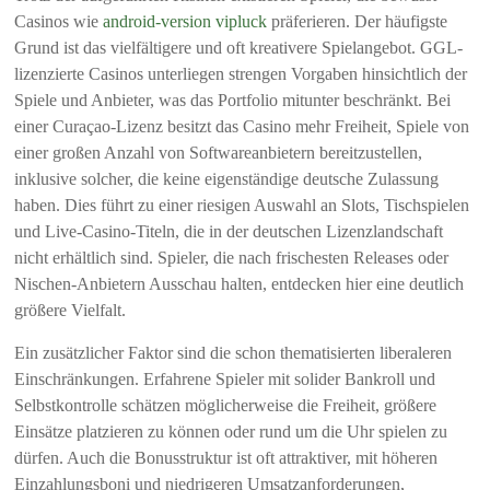
Casinos wie
android-version vipluck
präferieren. Der häufigste
Grund ist das vielfältigere und oft kreativere Spielangebot. GGL-
lizenzierte Casinos unterliegen strengen Vorgaben hinsichtlich der
Spiele und Anbieter, was das Portfolio mitunter beschränkt. Bei
einer Curaçao-Lizenz besitzt das Casino mehr Freiheit, Spiele von
einer großen Anzahl von Softwareanbietern bereitzustellen,
inklusive solcher, die keine eigenständige deutsche Zulassung
haben. Dies führt zu einer riesigen Auswahl an Slots, Tischspielen
und Live-Casino-Titeln, die in der deutschen Lizenzlandschaft
nicht erhältlich sind. Spieler, die nach frischesten Releases oder
Nischen-Anbietern Ausschau halten, entdecken hier eine deutlich
größere Vielfalt.
Ein zusätzlicher Faktor sind die schon thematisierten liberaleren
Einschränkungen. Erfahrene Spieler mit solider Bankroll und
Selbstkontrolle schätzen möglicherweise die Freiheit, größere
Einsätze platzieren zu können oder rund um die Uhr spielen zu
dürfen. Auch die Bonusstruktur ist oft attraktiver, mit höheren
Einzahlungsboni und niedrigeren Umsatzanforderungen,