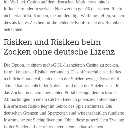
für VipLuck Casino auf dem deutschen Markt etwa mittels
Influencern oder in sozialen Netzwerken gemäß deutschem Recht
nicht erlaubt ist. Kunden, die auf derartige Werbung treffen, sollten
dies als klares Zeichen für die fehlende Konformität des Betreibers
betrachten.
Risiken und Risiken beim
Zocken ohne deutsche Lizenz
Die Option, in einem nicht-GGL-lizenzierten Casino zu zocken,
ist mit konkreten Risiken verbunden. Das offensichtlichste ist das
rechtliche Grauareal, in dem sich der Spieler bewegt. Zwar wird
aktuell hauptsächlich der Anbieter und nicht der Spieler selbst für
das Zocken in einem unerlaubten Portal belangt, dennoch sind
Abmachungen in einem solchen Bereich potenziell anfechtbarer.
Ein ernsteres Risiko liegt im Sektor des Spielerschutzes. Die
deutschen Grenzen und Sperrzeiten sind wissenschaftlich fundierte
Instrumente zur Suchtprävention. Ohne diese gesetzlichen Zwänge
ist der Spieler auf die oft weniger strengen hauseigenen