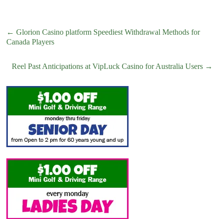
←
Glorion Casino platform Speediest Withdrawal Methods for
Canada Players
Reel Past Anticipations at VipLuck Casino for Australia Users
→