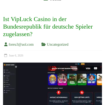
Ist VipLuck Casino in der
Bundesrepublik für deutsche Spieler
zugelassen?
foreu3@aol.com
Uncategorized
June 6, 2026