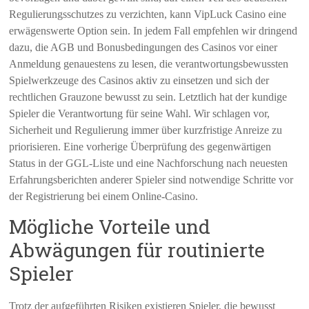
Regulierungsschutzes zu verzichten, kann VipLuck Casino eine
erwägenswerte Option sein. In jedem Fall empfehlen wir dringend
dazu, die AGB und Bonusbedingungen des Casinos vor einer
Anmeldung genauestens zu lesen, die verantwortungsbewussten
Spielwerkzeuge des Casinos aktiv zu einsetzen und sich der
rechtlichen Grauzone bewusst zu sein. Letztlich hat der kundige
Spieler die Verantwortung für seine Wahl. Wir schlagen vor,
Sicherheit und Regulierung immer über kurzfristige Anreize zu
priorisieren. Eine vorherige Überprüfung des gegenwärtigen
Status in der GGL-Liste und eine Nachforschung nach neuesten
Erfahrungsberichten anderer Spieler sind notwendige Schritte vor
der Registrierung bei einem Online-Casino.
Mögliche Vorteile und
Abwägungen für routinierte
Spieler
Trotz der aufgeführten Risiken existieren Spieler, die bewusst