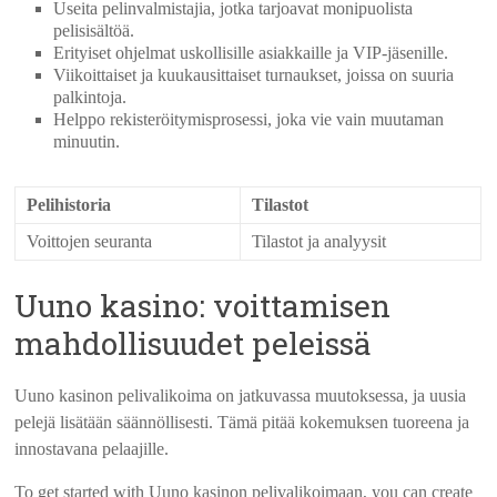
Useita pelinvalmistajia, jotka tarjoavat monipuolista
pelisisältöä.
Erityiset ohjelmat uskollisille asiakkaille ja VIP-jäsenille.
Viikoittaiset ja kuukausittaiset turnaukset, joissa on suuria
palkintoja.
Helppo rekisteröitymisprosessi, joka vie vain muutaman
minuutin.
Pelihistoria
Tilastot
Voittojen seuranta
Tilastot ja analyysit
Uuno kasino: voittamisen
mahdollisuudet peleissä
Uuno kasinon pelivalikoima on jatkuvassa muutoksessa, ja uusia
pelejä lisätään säännöllisesti. Tämä pitää kokemuksen tuoreena ja
innostavana pelaajille.
To get started with Uuno kasinon pelivalikoimaan, you can create