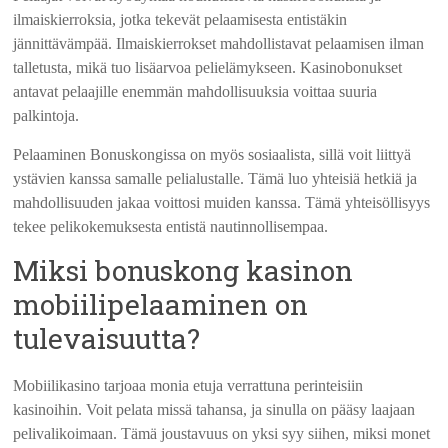
ilmaiskierroksia, jotka tekevät pelaamisesta entistäkin
jännittävämpää. Ilmaiskierrokset mahdollistavat pelaamisen ilman
talletusta, mikä tuo lisäarvoa pelielämykseen. Kasinobonukset
antavat pelaajille enemmän mahdollisuuksia voittaa suuria
palkintoja.
Pelaaminen Bonuskongissa on myös sosiaalista, sillä voit liittyä
ystävien kanssa samalle pelialustalle. Tämä luo yhteisiä hetkiä ja
mahdollisuuden jakaa voittosi muiden kanssa. Tämä yhteisöllisyys
tekee pelikokemuksesta entistä nautinnollisempaa.
Miksi bonuskong kasinon
mobiilipelaaminen on
tulevaisuutta?
Mobiilikasino tarjoaa monia etuja verrattuna perinteisiin
kasinoihin. Voit pelata missä tahansa, ja sinulla on pääsy laajaan
pelivalikoimaan. Tämä joustavuus on yksi syy siihen, miksi monet