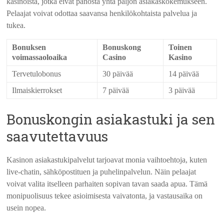
kasinoista, jotka eivät panosta yhtä paljon asiakaskokemukseen.
Pelaajat voivat odottaa saavansa henkilökohtaista palvelua ja
tukea.
Bonuksen
Bonuskong
Toinen
voimassaoloaika
Casino
Kasino
Tervetulobonus
30 päivää
14 päivää
Ilmaiskierrokset
7 päivää
3 päivää
Bonuskongin asiakastuki ja sen
saavutettavuus
Kasinon asiakastukipalvelut tarjoavat monia vaihtoehtoja, kuten
live-chatin, sähköpostituen ja puhelinpalvelun. Näin pelaajat
voivat valita itselleen parhaiten sopivan tavan saada apua. Tämä
monipuolisuus tekee asioimisesta vaivatonta, ja vastausaika on
usein nopea.