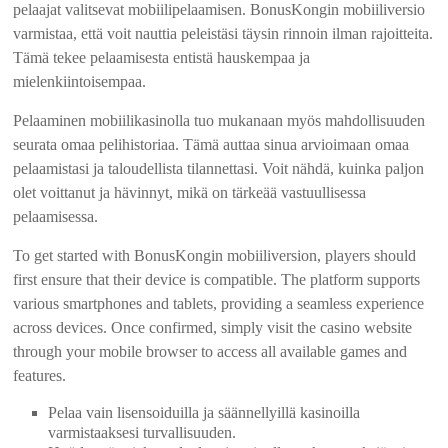
pelaajat valitsevat mobiilipelaamisen. BonusKongin mobiiliversio
varmistaa, että voit nauttia peleistäsi täysin rinnoin ilman rajoitteita.
Tämä tekee pelaamisesta entistä hauskempaa ja
mielenkiintoisempaa.
Pelaaminen mobiilikasinolla tuo mukanaan myös mahdollisuuden
seurata omaa pelihistoriaa. Tämä auttaa sinua arvioimaan omaa
pelaamistasi ja taloudellista tilannettasi. Voit nähdä, kuinka paljon
olet voittanut ja hävinnyt, mikä on tärkeää vastuullisessa
pelaamisessa.
To get started with BonusKongin mobiiliversion, players should
first ensure that their device is compatible. The platform supports
various smartphones and tablets, providing a seamless experience
across devices. Once confirmed, simply visit the casino website
through your mobile browser to access all available games and
features.
Pelaa vain lisensoiduilla ja säännellyillä kasinoilla
varmistaaksesi turvallisuuden.