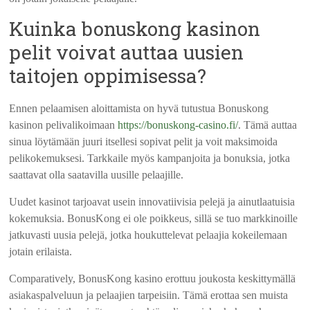
Kuinka bonuskong kasinon
pelit voivat auttaa uusien
taitojen oppimisessa?
Ennen pelaamisen aloittamista on hyvä tutustua Bonuskong
kasinon pelivalikoimaan
https://bonuskong-casino.fi/
. Tämä auttaa
sinua löytämään juuri itsellesi sopivat pelit ja voit maksimoida
pelikokemuksesi. Tarkkaile myös kampanjoita ja bonuksia, jotka
saattavat olla saatavilla uusille pelaajille.
Uudet kasinot tarjoavat usein innovatiivisia pelejä ja ainutlaatuisia
kokemuksia. BonusKong ei ole poikkeus, sillä se tuo markkinoille
jatkuvasti uusia pelejä, jotka houkuttelevat pelaajia kokeilemaan
jotain erilaista.
Comparatively, BonusKong kasino erottuu joukosta keskittymällä
asiakaspalveluun ja pelaajien tarpeisiin. Tämä erottaa sen muista