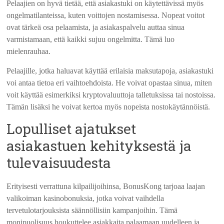
Pelaajien on hyvä tietää, että asiakastuki on käytettävissä myös
ongelmatilanteissa, kuten voittojen nostamisessa. Nopeat voitot
ovat tärkeä osa pelaamista, ja asiakaspalvelu auttaa sinua
varmistamaan, että kaikki sujuu ongelmitta. Tämä luo
mielenrauhaa.
Pelaajille, jotka haluavat käyttää erilaisia maksutapoja, asiakastuki
voi antaa tietoa eri vaihtoehdoista. He voivat opastaa sinua, miten
voit käyttää esimerkiksi kryptovaluuttoja talletuksissa tai nostoissa.
Tämän lisäksi he voivat kertoa myös nopeista nostokäytännöistä.
Lopulliset ajatukset
asiakastuen kehityksestä ja
tulevaisuudesta
Erityisesti verrattuna kilpailijoihinsa, BonusKong tarjoaa laajan
valikoiman kasinobonuksia, jotka voivat vaihdella
tervetulotarjouksista säännöllisiin kampanjoihin. Tämä
monipuolisuus houkuttelee asiakkaita palaamaan uudelleen ja