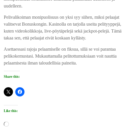
uudelleen.
Pelivalikoiman monipuolisuus on yksi syy siihen, miksi pelaajat
valitsevat Bonuskongin. Kasinolla on tarjolla useita pelityyppejä,
kuten videokolikkoja, live-pöytäpelejä sekä jackpot-pelejä. Tämä
takaa sen, että pelaajat eivät koskaan kyllästy.
Asettaessasi rajoja pelaamiselle on fiksua, sillä se voi parantaa
pelikokemustasi. Mukauttamalla pelitottumuksiaan voit nauttia
pelaamisesta ilman taloudellisia paineita.
Share this:
Like this:
Loading…