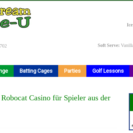
Ic
Soft Serve:
Vanill
9702
ange
Batting Cages
Parties
Golf Lessons
Robocat Casino für Spieler aus der