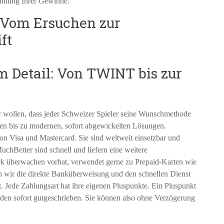
zahlung Ihrer Gewinne.
 Vom Ersuchen zur
ft
 Detail: Von TWINT bis zur
 wollen, dass jeder Schweizer Spieler seine Wunschmethode
en bis zu modernen, sofort abgewickelten Lösungen.
on Visa und Mastercard. Sie sind weltweit einsetzbar und
MuchBetter sind schnell und liefern eine weitere
ck überwachen vorhat, verwendet gerne zu Prepaid-Karten wie
en wir die direkte Banküberweisung und den schnellen Dienst
. Jede Zahlungsart hat ihre eigenen Pluspunkte. Ein Pluspunkt
den sofort gutgeschrieben. Sie können also ohne Verzögerung