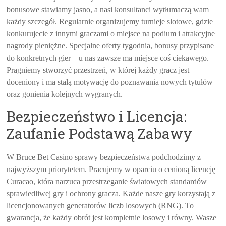
bonusowe stawiamy jasno, a nasi konsultanci wytłumaczą wam
każdy szczegół. Regularnie organizujemy turnieje slotowe, gdzie
konkurujecie z innymi graczami o miejsce na podium i atrakcyjne
nagrody pieniężne. Specjalne oferty tygodnia, bonusy przypisane
do konkretnych gier – u nas zawsze ma miejsce coś ciekawego.
Pragniemy stworzyć przestrzeń, w której każdy gracz jest
doceniony i ma stałą motywację do poznawania nowych tytułów
oraz gonienia kolejnych wygranych.
Bezpieczeństwo i Licencja:
Zaufanie Podstawą Zabawy
W Bruce Bet Casino sprawy bezpieczeństwa podchodzimy z
najwyższym priorytetem. Pracujemy w oparciu o cenioną licencję
Curacao, która narzuca przestrzeganie światowych standardów
sprawiedliwej gry i ochrony gracza. Każde nasze gry korzystają z
licencjonowanych generatorów liczb losowych (RNG). To
gwarancja, że każdy obrót jest kompletnie losowy i równy. Wasze