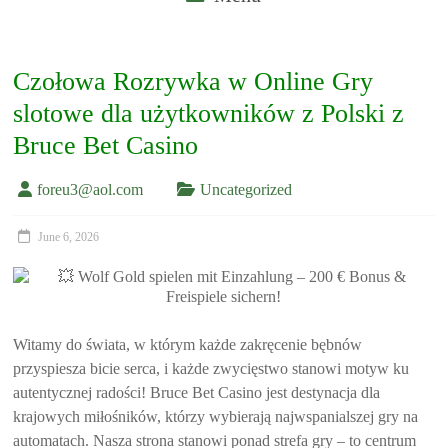
Czołowa Rozrywka w Online Gry
slotowe dla użytkowników z Polski z
Bruce Bet Casino
foreu3@aol.com
Uncategorized
June 6, 2026
Witamy do świata, w którym każde zakręcenie bębnów
przyspiesza bicie serca, i każde zwycięstwo stanowi motyw ku
autentycznej radości! Bruce Bet Casino jest destynacja dla
krajowych miłośników, którzy wybierają najwspanialszej gry na
automatach. Nasza strona stanowi ponad strefa gry – to centrum