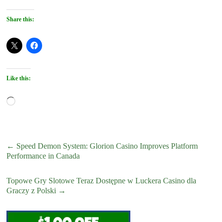
Share this:
Like this:
Loading…
←
Speed Demon System: Glorion Casino Improves Platform
Performance in Canada
Topowe Gry Slotowe Teraz Dostępne w Luckera Casino dla
Graczy z Polski
→