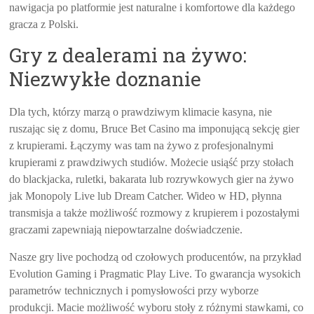
nawigacja po platformie jest naturalne i komfortowe dla każdego
gracza z Polski.
Gry z dealerami na żywo:
Niezwykłe doznanie
Dla tych, którzy marzą o prawdziwym klimacie kasyna, nie
ruszając się z domu, Bruce Bet Casino ma imponującą sekcję gier
z krupierami. Łączymy was tam na żywo z profesjonalnymi
krupierami z prawdziwych studiów. Możecie usiąść przy stołach
do blackjacka, ruletki, bakarata lub rozrywkowych gier na żywo
jak Monopoly Live lub Dream Catcher. Wideo w HD, płynna
transmisja a także możliwość rozmowy z krupierem i pozostałymi
graczami zapewniają niepowtarzalne doświadczenie.
Nasze gry live pochodzą od czołowych producentów, na przykład
Evolution Gaming i Pragmatic Play Live. To gwarancja wysokich
parametrów technicznych i pomysłowości przy wyborze
produkcji. Macie możliwość wyboru stoły z różnymi stawkami, co