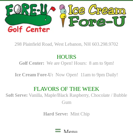
Skip
to
content
298 Plainfield Road, West Lebanon, NH 603.298.9702
HOURS
Golf Center:
We are Open! Hours: 8 am to 9pm!
Ice Cream Fore-U:
Now Open! 11am to 9pm Daily!
FLAVORS OF THE WEEK
Soft Serve:
Vanilla, Maple/Black Raspberry, Chocolate / Bubble
Gum
Hard Serve:
Mint Chip
Menu