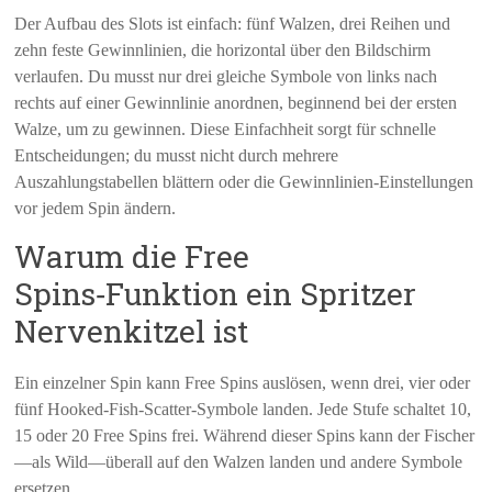
Der Aufbau des Slots ist einfach: fünf Walzen, drei Reihen und
zehn feste Gewinnlinien, die horizontal über den Bildschirm
verlaufen. Du musst nur drei gleiche Symbole von links nach
rechts auf einer Gewinnlinie anordnen, beginnend bei der ersten
Walze, um zu gewinnen. Diese Einfachheit sorgt für schnelle
Entscheidungen; du musst nicht durch mehrere
Auszahlungstabellen blättern oder die Gewinnlinien-Einstellungen
vor jedem Spin ändern.
Warum die Free
Spins‑Funktion ein Spritzer
Nervenkitzel ist
Ein einzelner Spin kann Free Spins auslösen, wenn drei, vier oder
fünf Hooked‑Fish‑Scatter-Symbole landen. Jede Stufe schaltet 10,
15 oder 20 Free Spins frei. Während dieser Spins kann der Fischer
—als Wild—überall auf den Walzen landen und andere Symbole
ersetzen.