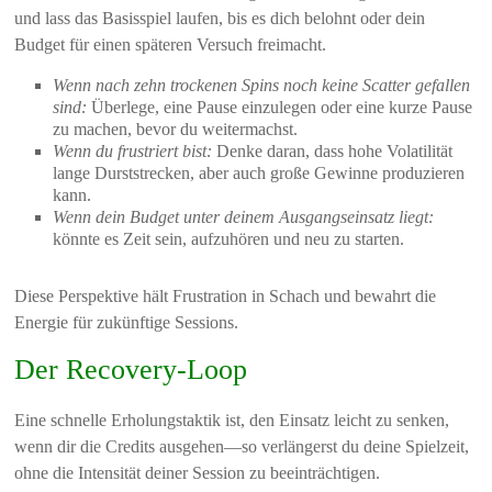
und lass das Basisspiel laufen, bis es dich belohnt oder dein
Budget für einen späteren Versuch freimacht.
Wenn nach zehn trockenen Spins noch keine Scatter gefallen
sind:
Überlege, eine Pause einzulegen oder eine kurze Pause
zu machen, bevor du weitermachst.
Wenn du frustriert bist:
Denke daran, dass hohe Volatilität
lange Durststrecken, aber auch große Gewinne produzieren
kann.
Wenn dein Budget unter deinem Ausgangseinsatz liegt:
könnte es Zeit sein, aufzuhören und neu zu starten.
Diese Perspektive hält Frustration in Schach und bewahrt die
Energie für zukünftige Sessions.
Der Recovery‑Loop
Eine schnelle Erholungstaktik ist, den Einsatz leicht zu senken,
wenn dir die Credits ausgehen—so verlängerst du deine Spielzeit,
ohne die Intensität deiner Session zu beeinträchtigen.