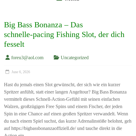
Big Bass Bonanza – Das
schnelle‑pacing Fishing Slot, der dich
fesselt
foreu3@aol.com
Uncategorized
June 6, 2026
Hast du jemals einen Slot gewünscht, der sich wie ein kurzer
Spritzer anfühlt, statt einer langen Angeltour? Big Bass Bonanza
vermittelt dieses Schnell‑Action‑Gefühl mit seinen einfachen
Walzen, großzügigen Free Spins und einem Fischer, der jeden
Spin in eine Chance auf einen großen Spritzer verwandelt. Wenn
du nach einem Spiel suchst, das kurze Adrenalinstöße belohnt, geh
auf https://bigbassbonanzaoffiziell.de/ und tauche direkt in die
Action ein.