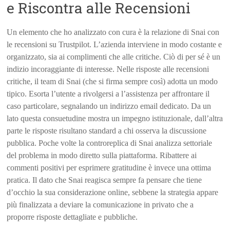
e Riscontra alle Recensioni
Un elemento che ho analizzato con cura è la relazione di Snai con
le recensioni su Trustpilot. L’azienda interviene in modo costante e
organizzato, sia ai complimenti che alle critiche. Ciò di per sé è un
indizio incoraggiante di interesse. Nelle risposte alle recensioni
critiche, il team di Snai (che si firma sempre così) adotta un modo
tipico. Esorta l’utente a rivolgersi a l’assistenza per affrontare il
caso particolare, segnalando un indirizzo email dedicato. Da un
lato questa consuetudine mostra un impegno istituzionale, dall’altra
parte le risposte risultano standard a chi osserva la discussione
pubblica. Poche volte la controreplica di Snai analizza settoriale
del problema in modo diretto sulla piattaforma. Ribattere ai
commenti positivi per esprimere gratitudine è invece una ottima
pratica. Il dato che Snai reagisca sempre fa pensare che tiene
d’occhio la sua considerazione online, sebbene la strategia appare
più finalizzata a deviare la comunicazione in privato che a
proporre risposte dettagliate e pubbliche.