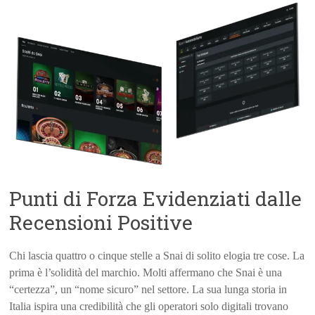
Punti di Forza Evidenziati dalle
Recensioni Positive
Chi lascia quattro o cinque stelle a Snai di solito elogia tre cose. La
prima è l’solidità del marchio. Molti affermano che Snai è una
“certezza”, un “nome sicuro” nel settore. La sua lunga storia in
Italia ispira una credibilità che gli operatori solo digitali trovano