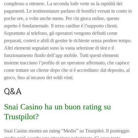
complesso a ottenere. La seconda lode verte su la rapidità dei
pagamenti. Le testimonianze parlano di bonifici versati in conto in
poche ore, a volte anche meno. Per chi gioca online, questo
aspetto è fondamentale. Il terzo cardine è l’supporto clienti.
Soprattutto al telefono, gli operatori vengono definiti come
preparati, cortesi e abili di gestire le richieste senza perdere tempo.
Altri elementi segnalati sono la vasta selezione di slot e il
funzionamento fluido dell’app mobile. Tutti questi elementi
insieme tracciano l’profilo di un operatore affermato, che capisce
come trattare un cliente dopo che si è accreditato: dal deposito, al
gioco, fino al incasso dei soldi vinti.
Q&A
Snai Casino ha un buon rating su
Trustpilot?
Snai Casino mostra un rating “Medio” su Trustpilot. Il punteggio