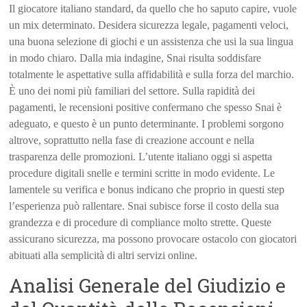
Il giocatore italiano standard, da quello che ho saputo capire, vuole
un mix determinato. Desidera sicurezza legale, pagamenti veloci,
una buona selezione di giochi e un assistenza che usi la sua lingua
in modo chiaro. Dalla mia indagine, Snai risulta soddisfare
totalmente le aspettative sulla affidabilità e sulla forza del marchio.
È uno dei nomi più familiari del settore. Sulla rapidità dei
pagamenti, le recensioni positive confermano che spesso Snai è
adeguato, e questo è un punto determinante. I problemi sorgono
altrove, soprattutto nella fase di creazione account e nella
trasparenza delle promozioni. L’utente italiano oggi si aspetta
procedure digitali snelle e termini scritte in modo evidente. Le
lamentele su verifica e bonus indicano che proprio in questi step
l’esperienza può rallentare. Snai subisce forse il costo della sua
grandezza e di procedure di compliance molto strette. Queste
assicurano sicurezza, ma possono provocare ostacolo con giocatori
abituati alla semplicità di altri servizi online.
Analisi Generale del Giudizio e