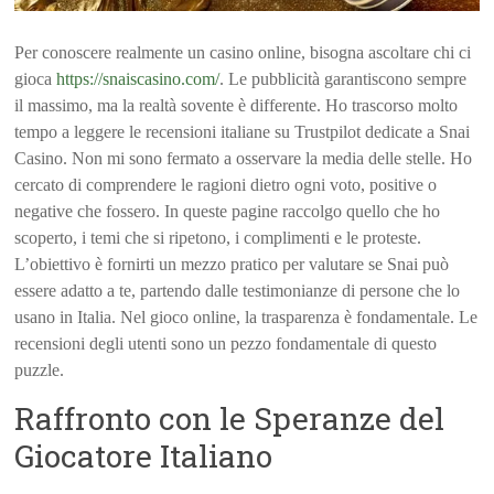
Per conoscere realmente un casino online, bisogna ascoltare chi ci
gioca
https://snaiscasino.com/
. Le pubblicità garantiscono sempre
il massimo, ma la realtà sovente è differente. Ho trascorso molto
tempo a leggere le recensioni italiane su Trustpilot dedicate a Snai
Casino. Non mi sono fermato a osservare la media delle stelle. Ho
cercato di comprendere le ragioni dietro ogni voto, positive o
negative che fossero. In queste pagine raccolgo quello che ho
scoperto, i temi che si ripetono, i complimenti e le proteste.
L’obiettivo è fornirti un mezzo pratico per valutare se Snai può
essere adatto a te, partendo dalle testimonianze di persone che lo
usano in Italia. Nel gioco online, la trasparenza è fondamentale. Le
recensioni degli utenti sono un pezzo fondamentale di questo
puzzle.
Raffronto con le Speranze del
Giocatore Italiano