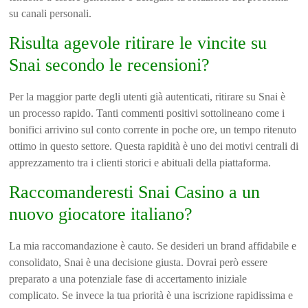
su canali personali.
Risulta agevole ritirare le vincite su
Snai secondo le recensioni?
Per la maggior parte degli utenti già autenticati, ritirare su Snai è
un processo rapido. Tanti commenti positivi sottolineano come i
bonifici arrivino sul conto corrente in poche ore, un tempo ritenuto
ottimo in questo settore. Questa rapidità è uno dei motivi centrali di
apprezzamento tra i clienti storici e abituali della piattaforma.
Raccomanderesti Snai Casino a un
nuovo giocatore italiano?
La mia raccomandazione è cauto. Se desideri un brand affidabile e
consolidato, Snai è una decisione giusta. Dovrai però essere
preparato a una potenziale fase di accertamento iniziale
complicato. Se invece la tua priorità è una iscrizione rapidissima e