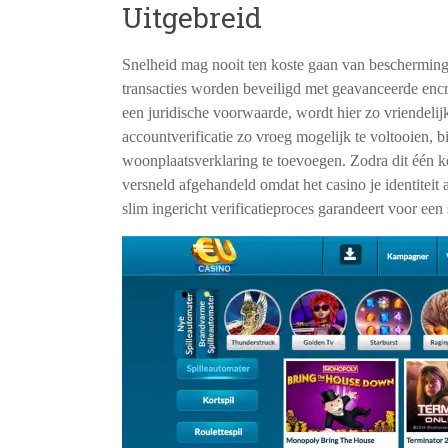
Uitgebreid
Snelheid mag nooit ten koste gaan van bescherming, 
transacties worden beveiligd met geavanceerde en
een juridische voorwaarde, wordt hier zo vriendelij
accountverificatie zo vroeg mogelijk te voltooien, b
woonplaatsverklaring te toevoegen. Zodra dit één ke
versneld afgehandeld omdat het casino je identiteit
slim ingericht verificatieproces garandeert voor ee