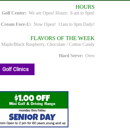
HOURS
Golf Center:
We are Open! Hours: 8 am to 9pm!
e Cream Fore-U:
Now Open! 11am to 9pm Daily!
FLAVORS OF THE WEEK
, Maple/Black Raspberry, Chocolate / Cotton Candy
Hard Serve:
Oreo
Golf Clinics