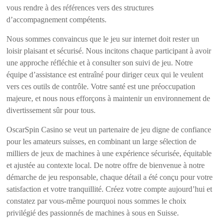
vous rendre à des références vers des structures
d’accompagnement compétents.
Nous sommes convaincus que le jeu sur internet doit rester un
loisir plaisant et sécurisé. Nous incitons chaque participant à avoir
une approche réfléchie et à consulter son suivi de jeu. Notre
équipe d’assistance est entraîné pour diriger ceux qui le veulent
vers ces outils de contrôle. Votre santé est une préoccupation
majeure, et nous nous efforçons à maintenir un environnement de
divertissement sûr pour tous.
OscarSpin Casino se veut un partenaire de jeu digne de confiance
pour les amateurs suisses, en combinant un large sélection de
milliers de jeux de machines à une expérience sécurisée, équitable
et ajustée au contexte local. De notre offre de bienvenue à notre
démarche de jeu responsable, chaque détail a été conçu pour votre
satisfaction et votre tranquillité. Créez votre compte aujourd’hui et
constatez par vous-même pourquoi nous sommes le choix
privilégié des passionnés de machines à sous en Suisse.