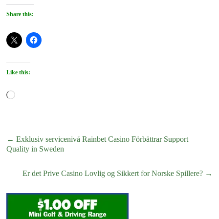
Share this:
Like this:
Loading…
←
Exklusiv servicenivå Rainbet Casino Förbättrar Support
Quality in Sweden
Er det Prive Casino Lovlig og Sikkert for Norske Spillere?
→