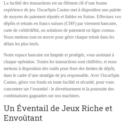
La facilité des transactions est un élément clé d’une bonne
expérience de jeu. OscarSpin Casino met à disposition une palette
de moyens de paiement réputés et fiables en Suisse. Effectuez vos
dépôts et retraits en francs suisses (CHF) par virement bancaire,
carte de crédit/débit, ou solutions de paiement en ligne connus.
Nous mettons tout en œuvre pour gérer chaque retrait dans les
délais les plus brefs.
Notre espace bancaire est limpide et protégée, vous assistant à
chaque opération. Toutes les transactions sont chiffrées, et nous
mettons à disposition des outils pour fixer des limites de dépôt,
dans le cadre d’une stratégie de jeu responsable. Avec OscarSpin
Casino, gérez vos fonds en toute facilité et sécurité, pour vous
concentrer sur l’essentiel : le divertissement et la poursuite des
combinaisons gagnantes sur nos machines.
Un Éventail de Jeux Riche et
Envoûtant