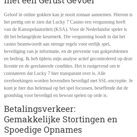
met een Gerust Gevoel
Geloof in online gokken kan je nooit zomaar aannemen. Hierom is
het prettig om te zien dat Lucky 7 Casino een vergunning heeft
van de Kansspelautoriteit (KSA). Voor de Nederlandse speler is
dit het belangrijkste keurmerk. Die vergunning houdt in dat het
casino beantwoordt aan strenge regels voor eerlijk spel,
beveiliging van je informatie, en de preventie van gokproblemen
en bedrog. Ik heb tijdens mijn analyse actief gecontroleerd op deze
licentie en de gerelateerde condities. Het is rustgevend om te
constateren dat Lucky 7 hier transparant over is. Alle
overboekingen worden bovendien beveiligd met SSL-encryptie. Je
kunt je hier dus helemaal op het spel focussen, beseffende dat de
grondslag voor beveiligd en bewust spelen op orde is.
Betalingsverkeer:
Gemakkelijke Stortingen en
Spoedige Opnames