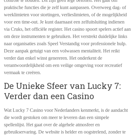
controle te houden. Dit zijn geen lege beloften. Het gaat om
praktische functies die je zelf kunt aanpassen. Overweeg dag- of
weeklimieten voor stortingen, verlieslimieten, of de mogelijkheid
voor een time-out. Je kunt daarnaast een zelfuitsluiting indienen
via Cruks, het officiële register. Het casino spoort spelers actief aan
om deze instrumenten te gebruiken. Het verstrekt duidelijke links
naar organisaties zoals Speel Verstandig voor professionele hulp.
Deze aanpak getuigt van een volwassen mentaliteit. Het reikt
verder dan enkel winst genereren. Het onderkent de
verantwoordelijkheid om een veilige omgeving voor recreatief
vermaak te creëren.
De Unieke Sfeer van Lucky 7:
Verder dan een Casino
Wat Lucky 7 Casino voor Nederlanders kenmerkt, is de aandacht
die wordt gestoken om meer te leveren dan een simpele
spellenlijst. Het gaat over de algehele atmosfeer en
gebruikservaring. De website is helder en oogstrelend, zonder te