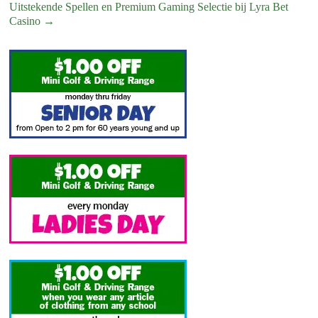
Uitstekende Spellen en Premium Gaming Selectie bij Lyra Bet
Casino
→