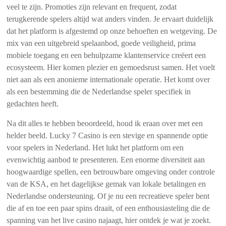
veel te zijn. Promoties zijn relevant en frequent, zodat
terugkerende spelers altijd wat anders vinden. Je ervaart duidelijk
dat het platform is afgestemd op onze behoeften en wetgeving. De
mix van een uitgebreid spelaanbod, goede veiligheid, prima
mobiele toegang en een behulpzame klantenservice creëert een
ecosysteem. Hier komen plezier en gemoedsrust samen. Het voelt
niet aan als een anonieme internationale operatie. Het komt over
als een bestemming die de Nederlandse speler specifiek in
gedachten heeft.
Na dit alles te hebben beoordeeld, houd ik eraan over met een
helder beeld. Lucky 7 Casino is een stevige en spannende optie
voor spelers in Nederland. Het lukt het platform om een
evenwichtig aanbod te presenteren. Een enorme diversiteit aan
hoogwaardige spellen, een betrouwbare omgeving onder controle
van de KSA, en het dagelijkse gemak van lokale betalingen en
Nederlandse ondersteuning. Of je nu een recreatieve speler bent
die af en toe een paar spins draait, of een enthousiasteling die de
spanning van het live casino najaagt, hier ontdek je wat je zoekt.