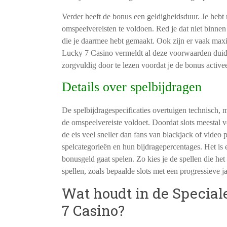
Verder heeft de bonus een geldigheidsduur. Je hebt
omspeelvereisten te voldoen. Red je dat niet binnen
die je daarmee hebt gemaakt. Ook zijn er vaak maxi
Lucky 7 Casino vermeldt al deze voorwaarden duidel
zorgvuldig door te lezen voordat je de bonus activee
Details over spelbijdragen
De spelbijdragespecificaties overtuigen technisch, m
de omspeelvereiste voldoet. Doordat slots meestal 
de eis veel sneller dan fans van blackjack of video 
spelcategorieën en hun bijdragepercentages. Het is e
bonusgeld gaat spelen. Zo kies je de spellen die h
spellen, zoals bepaalde slots met een progressieve 
Wat houdt in de Specia
7 Casino?