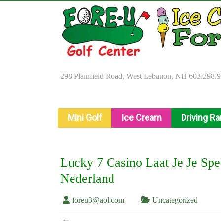
Skip
to
content
298 Plainfield Road, West Lebanon, NH 603.298.
Mini Golf
Ice Cream
Driving R
Lucky 7 Casino Laat Je Je Sp
Nederland
foreu3@aol.com
Uncategorized