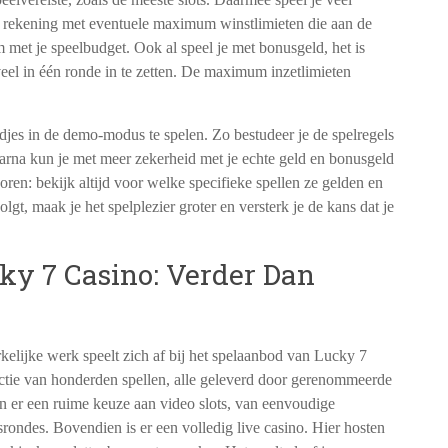
l rekening met eventuele maximum winstlimieten die aan de
met je speelbudget. Ook al speel je met bonusgeld, het is
 veel in één ronde in te zetten. De maximum inzetlimieten
djes in de demo-modus te spelen. Zo bestudeer je de spelregels
arna kun je met meer zekerheid met je echte geld en bonusgeld
horen: bekijk altijd voor welke specifieke spellen ze gelden en
olgt, maak je het spelplezier groter en versterk je de kans dat je
cky 7 Casino: Verder Dan
elijke werk speelt zich af bij het spelaanbod van Lucky 7
ctie van honderden spellen, alle geleverd door gerenommeerde
n er een ruime keuze aan video slots, van eenvoudige
srondes. Bovendien is er een volledig live casino. Hier hosten