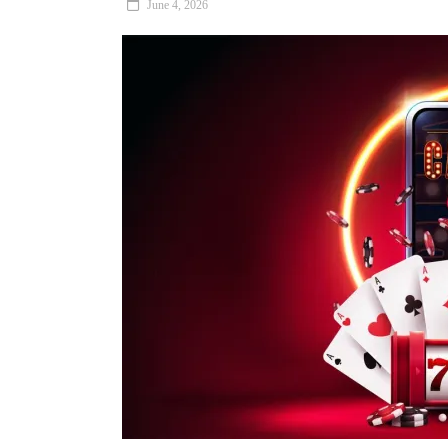
June 4, 2026