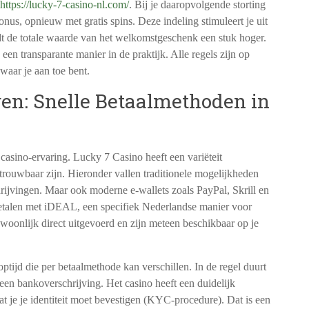
https://lucky-7-casino-nl.com/
. Bij je daaropvolgende storting
us, opnieuw met gratis spins. Deze indeling stimuleert je uit
 de totale waarde van het welkomstgeschenk een stuk hoger.
en transparante manier in de praktijk. Alle regels zijn op
waar je aan toe bent.
gen: Snelle Betaalmethoden in
e casino-ervaring. Lucky 7 Casino heeft een variëteit
trouwbaar zijn. Hieronder vallen traditionele mogelijkheden
hrijvingen. Maar ook moderne e-wallets zoals PayPal, Skrill en
betalen met iDEAL, een specifiek Nederlandse manier voor
woonlijk direct uitgevoerd en zijn meteen beschikbaar op je
ijd die per betaalmethode kan verschillen. In de regel duurt
r een bankoverschrijving. Het casino heeft een duidelijk
t je je identiteit moet bevestigen (KYC-procedure). Dat is een