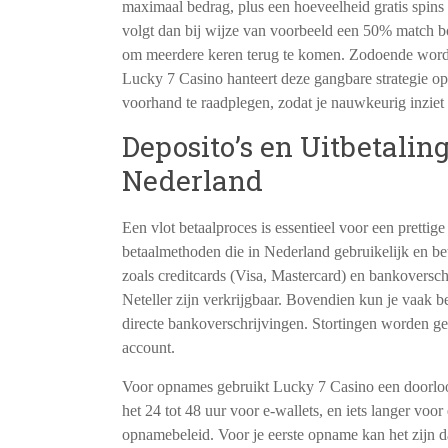
maximaal bedrag, plus een hoeveelheid gratis spins
volgt dan bij wijze van voorbeeld een 50% match bon
om meerdere keren terug te komen. Zodoende wordt
Lucky 7 Casino hanteert deze gangbare strategie op e
voorhand te raadplegen, zodat je nauwkeurig inziet 
Deposito’s en Uitbetalin
Nederland
Een vlot betaalproces is essentieel voor een prettig
betaalmethoden die in Nederland gebruikelijk en be
zoals creditcards (Visa, Mastercard) en bankoversc
Neteller zijn verkrijgbaar. Bovendien kun je vaak 
directe bankoverschrijvingen. Stortingen worden ge
account.
Voor opnames gebruikt Lucky 7 Casino een doorloopt
het 24 tot 48 uur voor e-wallets, en iets langer voo
opnamebeleid. Voor je eerste opname kan het zijn da