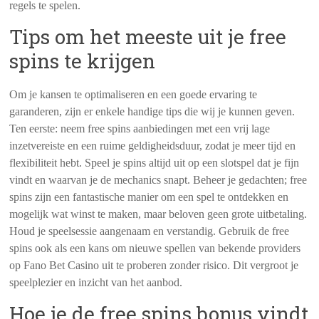
regels te spelen.
Tips om het meeste uit je free
spins te krijgen
Om je kansen te optimaliseren en een goede ervaring te
garanderen, zijn er enkele handige tips die wij je kunnen geven.
Ten eerste: neem free spins aanbiedingen met een vrij lage
inzetvereiste en een ruime geldigheidsduur, zodat je meer tijd en
flexibiliteit hebt. Speel je spins altijd uit op een slotspel dat je fijn
vindt en waarvan je de mechanics snapt. Beheer je gedachten; free
spins zijn een fantastische manier om een spel te ontdekken en
mogelijk wat winst te maken, maar beloven geen grote uitbetaling.
Houd je speelsessie aangenaam en verstandig. Gebruik de free
spins ook als een kans om nieuwe spellen van bekende providers
op Fano Bet Casino uit te proberen zonder risico. Dit vergroot je
speelplezier en inzicht van het aanbod.
Hoe je de free spins bonus vindt