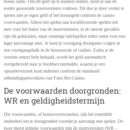
bonus saldo. Om dit geld op te kunnen nemen, moet je aan de
eerder genoemde inzetvereisten voldoen. Dit doe je door verder te
spelen met je eigen geld of het bonusgeld conform de casino-
voorwaarden. Alleen het spelen aan kwalificerende spellen telt
mee voor het halen van de inzetvereisten; in de meeste gevallen
zijn dit gokkasten, maar sommige tafelspellen tellen soms voor een
lager percentage mee. Je kunt je voortgang doorgaans volgen in
een voortgangsbalk in de bonussectie of cashier. Zodra je de
vereiste omzet hebt behaald, wordt het geld automatisch
overgeheveld naar je hoofdaccountsaldo, waarna je een
opnameverzoek kunt indienen conform de standaard
uitbetalingsprocedures van Fano Bet Casino.
De voorwaarden doorgronden:
WR en geldigheidstermijn
Die voorwaarden, of bonusvoorwaarden, zijn het essentiële
onderdeel om te doorgronden voordat je aanvangt met spelen. De
twee meest kritieke voorwaarden zijn de inzetvereisten (WR –