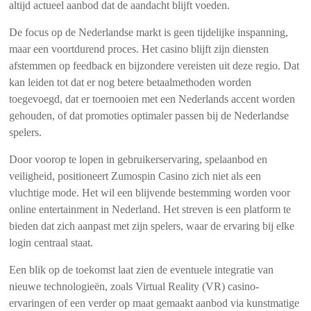
altijd actueel aanbod dat de aandacht blijft voeden.
De focus op de Nederlandse markt is geen tijdelijke inspanning,
maar een voortdurend proces. Het casino blijft zijn diensten
afstemmen op feedback en bijzondere vereisten uit deze regio. Dat
kan leiden tot dat er nog betere betaalmethoden worden
toegevoegd, dat er toernooien met een Nederlands accent worden
gehouden, of dat promoties optimaler passen bij de Nederlandse
spelers.
Door voorop te lopen in gebruikerservaring, spelaanbod en
veiligheid, positioneert Zumospin Casino zich niet als een
vluchtige mode. Het wil een blijvende bestemming worden voor
online entertainment in Nederland. Het streven is een platform te
bieden dat zich aanpast met zijn spelers, waar de ervaring bij elke
login centraal staat.
Een blik op de toekomst laat zien de eventuele integratie van
nieuwe technologieën, zoals Virtual Reality (VR) casino-
ervaringen of een verder op maat gemaakt aanbod via kunstmatige