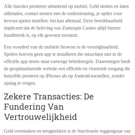
Alle functies presteren uitstekend op mobiel. Geld storten en laten
uitbetalen, contact nemen met de ondersteuning, je opties voor
bewust spelen instellen: het kan allemaal. Deze bereikbaarheid
impliceert dat de beleving van Zumospin Casino altijd binnen
handbereik is, op elk gewenst moment.
Een voordeel van de mobiele browser is de verenigbaarheid.
Spelers hoeven geen app te installeren die misschien niet in de
officiële app stores staat vanwege beleidsregels. Daarentegen biedt
de geoptimaliseerde website een officiële en vloeiende toegang die
hetzelfde presteert op iPhones als op Android-toestellen, zonder
opslag te vergen.
Zekere Transacties: De
Fundering Van
Vertrouwelijkheid
Geld overmaken en terugtrekken is de functionele ruggengraat van