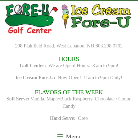
Skip
to
content
298 Plainfield Road, West Lebanon, NH 603.298.9702
HOURS
Golf Center:
We are Open! Hours: 8 am to 9pm!
Ice Cream Fore-U:
Now Open! 11am to 9pm Daily!
FLAVORS OF THE WEEK
Soft Serve:
Vanilla, Maple/Black Raspberry, Chocolate / Cotton
Candy
Hard Serve:
Oreo
Menu