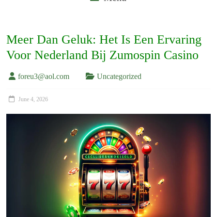
Meer Dan Geluk: Het Is Een Ervaring
Voor Nederland Bij Zumospin Casino
foreu3@aol.com
Uncategorized
June 4, 2026