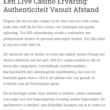
Een Live Casino Ervaring:
Authenticiteit Vanuit Afstand
Degene die het sociale contact en de sfeer van een echt casino
node mist, treft bij het live casino van Zumospin een goede
oplossing. Via HD-videostreams wordt u verbonden met
professionele dealers in speciaal ontworpen studios. Het lijkt alsof
je aan een echte tafel zit.
De interactie met de dealer en soms met andere spelers brengt een
nieuwe dimensie aan het spel. Het live casino-aanbod is rijk en
bevat alle categorieën: verschillende roulettevarianten,
blackjacktafels met uiteenlopende inzetlimieten, baccarat en
boeiende game shows. Het is de ultieme mix van gemak en
echtheid voor de Nederlandse speler.
De technologie achter deze streams is modern,
casino zumospin
,
wat zorgt voor een haperingsvrije ervaring zonder haperingen. De
spelinterface is intuïtief, met duidelijke knoppen om in te zetten en