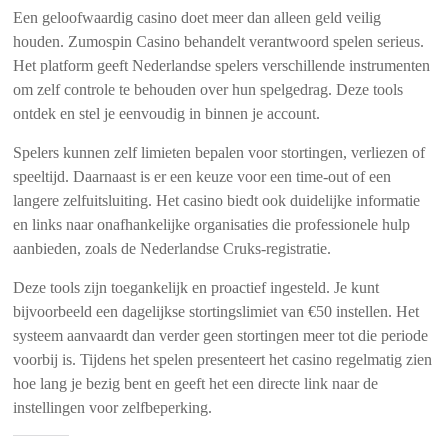
Een geloofwaardig casino doet meer dan alleen geld veilig
houden. Zumospin Casino behandelt verantwoord spelen serieus.
Het platform geeft Nederlandse spelers verschillende instrumenten
om zelf controle te behouden over hun spelgedrag. Deze tools
ontdek en stel je eenvoudig in binnen je account.
Spelers kunnen zelf limieten bepalen voor stortingen, verliezen of
speeltijd. Daarnaast is er een keuze voor een time-out of een
langere zelfuitsluiting. Het casino biedt ook duidelijke informatie
en links naar onafhankelijke organisaties die professionele hulp
aanbieden, zoals de Nederlandse Cruks-registratie.
Deze tools zijn toegankelijk en proactief ingesteld. Je kunt
bijvoorbeeld een dagelijkse stortingslimiet van €50 instellen. Het
systeem aanvaardt dan verder geen stortingen meer tot die periode
voorbij is. Tijdens het spelen presenteert het casino regelmatig zien
hoe lang je bezig bent en geeft het een directe link naar de
instellingen voor zelfbeperking.