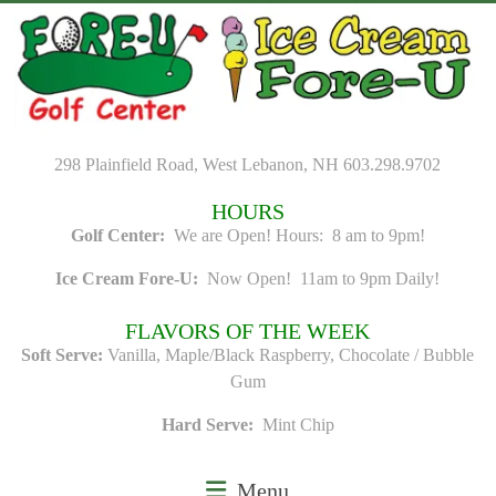
Skip
to
content
298 Plainfield Road, West Lebanon, NH 603.298.9702
HOURS
Golf Center:
We are Open! Hours: 8 am to 9pm!
Ice Cream Fore-U:
Now Open! 11am to 9pm Daily!
FLAVORS OF THE WEEK
Soft Serve:
Vanilla, Maple/Black Raspberry, Chocolate / Bubble
Gum
Hard Serve:
Mint Chip
Menu