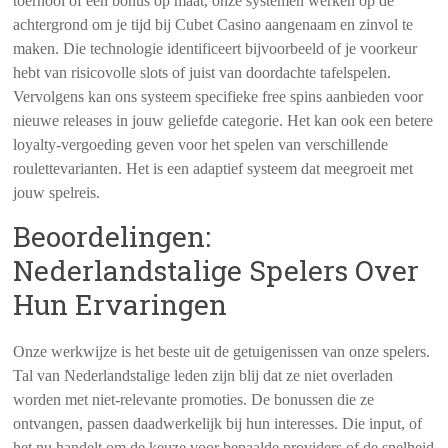
toernooi of een bonus op maat, onze systemen werken op de
achtergrond om je tijd bij Cubet Casino aangenaam en zinvol te
maken. Die technologie identificeert bijvoorbeeld of je voorkeur
hebt van risicovolle slots of juist van doordachte tafelspelen.
Vervolgens kan ons systeem specifieke free spins aanbieden voor
nieuwe releases in jouw geliefde categorie. Het kan ook een betere
loyalty-vergoeding geven voor het spelen van verschillende
roulettevarianten. Het is een adaptief systeem dat meegroeit met
jouw spelreis.
Beoordelingen:
Nederlandstalige Spelers Over
Hun Ervaringen
Onze werkwijze is het beste uit de getuigenissen van onze spelers.
Tal van Nederlandstalige leden zijn blij dat ze niet overladen
worden met niet-relevante promoties. De bonussen die ze
ontvangen, passen daadwerkelijk bij hun interesses. Die input, of
het nu handelt om de keuze voor bepaalde providers of de snelheid