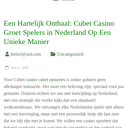
Een Hartelijk Onthaal: Cubet Casino
Groet Spelers in Nederland Op Een
Unieke Manier
foreu3@aol.com
Uncategorized
June 4, 2026
Voor Cubet
casino cubet opnames
is online gokken geen
alledaagse transactie. Het moet een beleving zijn, speciaal voor jou
gemaakt. Daarom richten we ons met toewijding op Nederland,
met een strategie die verder kijkt dan een standaard
welkomstbonus. We ontvangen elke Nederlandse speler niet alleen
met een toevoeging, maar met een persoonlijk tintje die laat zien
dat we blij zijn met je komst. We willen een casino opzetten dat
bekend overkomt, maar wel met de opwinding en het aanbod van