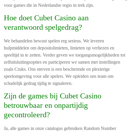
voor games die in Nederlandse regio in trek zijn.
Hoe doet Cubet Casino aan
verantwoord spelgedrag?
We behandelen bewust spelen erg serieus. We leveren
hulpmiddelen om depositolimieten, limieten op verliezen en
speeltijd in te zetten. Verder geven we toegangsmogelijkheden tot
zelfuitsluitingsopties en participeren we samen met instellingen
zoals Cruks. Ons streven is een beschermde en plezierige
speelomgeving voor alle spelers. We opleiden ons team om
schadelijk gedrag tijdig te signaleren.
Zijn de games bij Cubet Casino
betrouwbaar en onpartijdig
gecontroleerd?
Ja, alle games in onze catalogus gebruiken Random Number