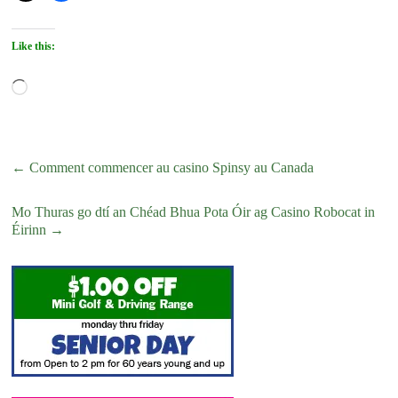
Like this:
Loading…
←
Comment commencer au casino Spinsy au Canada
Mo Thuras go dtí an Chéad Bhua Pota Óir ag Casino Robocat in
Éirinn
→