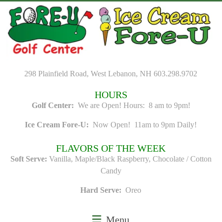
Skip
to
content
298 Plainfield Road, West Lebanon, NH 603.298.9702
HOURS
Golf Center:
We are Open! Hours: 8 am to 9pm!
Ice Cream Fore-U:
Now Open! 11am to 9pm Daily!
FLAVORS OF THE WEEK
Soft Serve:
Vanilla, Maple/Black Raspberry, Chocolate / Cotton
Candy
Hard Serve:
Oreo
Menu