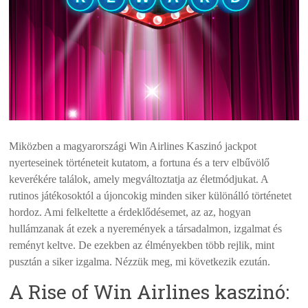
Miközben a magyarországi Win Airlines Kaszinó jackpot
nyerteseinek történeteit kutatom, a fortuna és a terv elbűvölő
keverékére találok, amely megváltoztatja az életmódjukat. A
rutinos játékosoktól a újoncokig minden siker különálló történetet
hordoz. Ami felkeltette a érdeklődésemet, az az, hogyan
hullámzanak át ezek a nyeremények a társadalmon, izgalmat és
reményt keltve. De ezekben az élményekben több rejlik, mint
pusztán a siker izgalma. Nézzük meg, mi következik ezután.
A Rise of Win Airlines kaszinó: