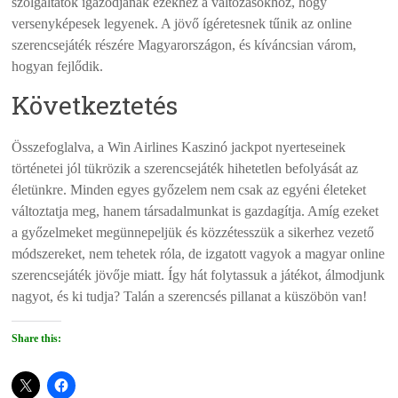
szolgáltatók igazodjanak ezekhez a változásokhoz, hogy
versenyképesek legyenek. A jövő ígéretesnek tűnik az online
szerencsejáték részére Magyarországon, és kíváncsian várom,
hogyan fejlődik.
Következtetés
Összefoglalva, a Win Airlines Kaszinó jackpot nyerteseinek
történetei jól tükrözik a szerencsejáték hihetetlen befolyását az
életünkre. Minden egyes győzelem nem csak az egyéni életeket
változtatja meg, hanem társadalmunkat is gazdagítja. Amíg ezeket
a győzelmeket megünnepeljük és közzétesszük a sikerhez vezető
módszereket, nem tehetek róla, de izgatott vagyok a magyar online
szerencsejáték jövője miatt. Így hát folytassuk a játékot, álmodjunk
nagyot, és ki tudja? Talán a szerencsés pillanat a küszöbön van!
Share this: