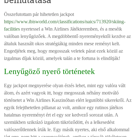
Összefutottam pár hihetetlen jackpot
https://www.ibisworld.com/classifications/naics/713920/skiing-
facilities
nyertessel a Win Airlines Játékteremben, és a meséik
valóban lenyűgözőek. A megdöbbentő nyereményektől kezdve az
általuk használt okos stratégiákig minden mese reményt kelt.
Engedjétek meg, hogy megosszak veletek párat ezek közül az
izgalmas díjak közül, amelyek talán a te fortuna is elindítják!
Lenyűgöző nyerő történetek
Egy jackpot megnyerése olyan érzés lehet, mint egy valóra vált
álom, és azért vagyok itt, hogy megosszak néhány motiváló
történetet a Win Airlines Kaszinóban elért legutóbbi sikerekről. Az
egyik felejthetetlen pillanat az volt, amikor egy rutinos játékos
hatalmas nyereményt ért el egy sor kedvező sorozat után. A
szemükben szikrázó izgalom tükröződött, és a lelkesedést
valószerűtlennek írták le. Egy másik nyertes, aki első alkalommal
járt erre, nem hitt a szerencséjének, amikor a tárcsák tökéletesen