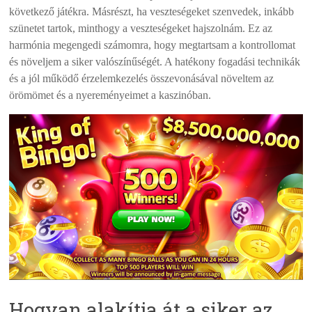
következő játékra. Másrészt, ha veszteségeket szenvedek, inkább
szünetet tartok, minthogy a veszteségeket hajszolnám. Ez az
harmónia megengedi számomra, hogy megtartsam a kontrollomat
és növeljem a siker valószínűségét. A hatékony fogadási technikák
és a jól működő érzelemkezelés összevonásával növeltem az
örömömet és a nyereményeimet a kaszinóban.
Hogyan alakítja át a siker az