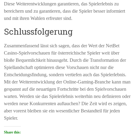
Diese Weiterentwicklungen garantieren, das Spielerlebnis zu
bereichern und zu garantieren, dass die Spieler besser informiert
und mit ihren Wahlen erfreuter sind.
Schlussfolgerung
Zusammenfassend lässt sich sagen, dass der Wert der NetBet
Casino-Spielvorschauen für österreichische Spieler weit über
bloße Bequemlichkeit hinausgeht. Durch die Transformation der
Spiellandschaft optimieren diese Vorschauen nicht nur die
Entscheidungsfindung, sondern vertiefen auch das Spielerlebnis.
Mit der Weiterentwicklung der Online-Gaming-Branche kann man
gespannt auf die neuartigen Fortschritte bei den Spielvorschauen
warten. Werden sie das Spielerlebnis weiterhin neu definieren oder
werden neue Konkurrenten auftauchen? Die Zeit wird es zeigen,
aber vorerst bleiben sie ein wesentlicher Bestandteil für jeden
Spieler.
Share this: