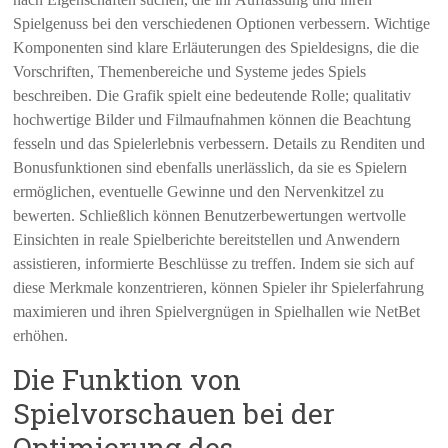
Spielgenuss bei den verschiedenen Optionen verbessern. Wichtige
Komponenten sind klare Erläuterungen des Spieldesigns, die die
Vorschriften, Themenbereiche und Systeme jedes Spiels
beschreiben. Die Grafik spielt eine bedeutende Rolle; qualitativ
hochwertige Bilder und Filmaufnahmen können die Beachtung
fesseln und das Spielerlebnis verbessern. Details zu Renditen und
Bonusfunktionen sind ebenfalls unerlässlich, da sie es Spielern
ermöglichen, eventuelle Gewinne und den Nervenkitzel zu
bewerten. Schließlich können Benutzerbewertungen wertvolle
Einsichten in reale Spielberichte bereitstellen und Anwendern
assistieren, informierte Beschlüsse zu treffen. Indem sie sich auf
diese Merkmale konzentrieren, können Spieler ihr Spielerfahrung
maximieren und ihren Spielvergnügen in Spielhallen wie NetBet
erhöhen.
Die Funktion von
Spielvorschauen bei der
Optimierung des