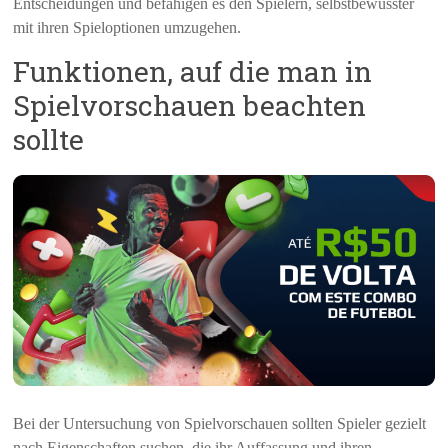
Entscheidungen und befähigen es den Spielern, selbstbewusster
mit ihren Spieloptionen umzugehen.
Funktionen, auf die man in
Spielvorschauen beachten
sollte
Bei der Untersuchung von Spielvorschauen sollten Spieler gezielt
nach Eigenschaften suchen, die ihr Auffassung und ihren