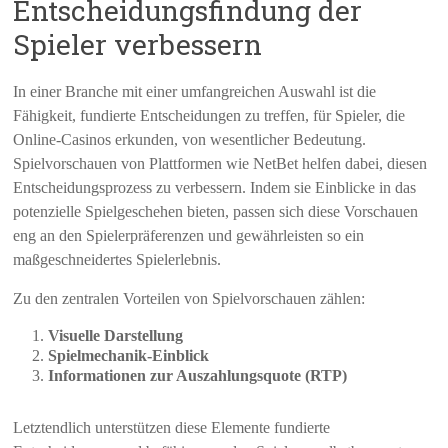
Entscheidungsfindung der
Spieler verbessern
In einer Branche mit einer umfangreichen Auswahl ist die
Fähigkeit, fundierte Entscheidungen zu treffen, für Spieler, die
Online-Casinos erkunden, von wesentlicher Bedeutung.
Spielvorschauen von Plattformen wie NetBet helfen dabei, diesen
Entscheidungsprozess zu verbessern. Indem sie Einblicke in das
potenzielle Spielgeschehen bieten, passen sich diese Vorschauen
eng an den Spielerpräferenzen und gewährleisten so ein
maßgeschneidertes Spielerlebnis.
Zu den zentralen Vorteilen von Spielvorschauen zählen:
Visuelle Darstellung
Spielmechanik-Einblick
Informationen zur Auszahlungsquote (RTP)
Letztendlich unterstützen diese Elemente fundierte