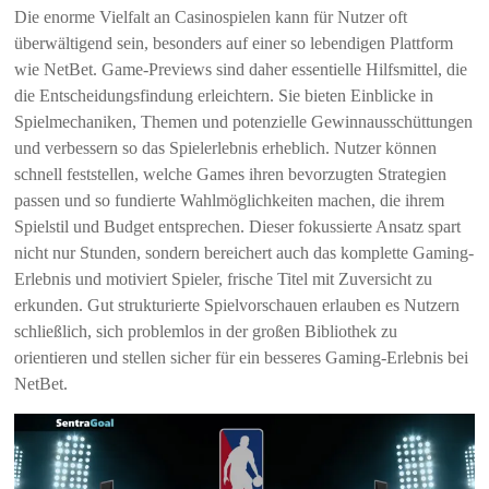
Die enorme Vielfalt an Casinospielen kann für Nutzer oft
überwältigend sein, besonders auf einer so lebendigen Plattform
wie NetBet. Game-Previews sind daher essentielle Hilfsmittel, die
die Entscheidungsfindung erleichtern. Sie bieten Einblicke in
Spielmechaniken, Themen und potenzielle Gewinnausschüttungen
und verbessern so das Spielerlebnis erheblich. Nutzer können
schnell feststellen, welche Games ihren bevorzugten Strategien
passen und so fundierte Wahlmöglichkeiten machen, die ihrem
Spielstil und Budget entsprechen. Dieser fokussierte Ansatz spart
nicht nur Stunden, sondern bereichert auch das komplette Gaming-
Erlebnis und motiviert Spieler, frische Titel mit Zuversicht zu
erkunden. Gut strukturierte Spielvorschauen erlauben es Nutzern
schließlich, sich problemlos in der großen Bibliothek zu
orientieren und stellen sicher für ein besseres Gaming-Erlebnis bei
NetBet.