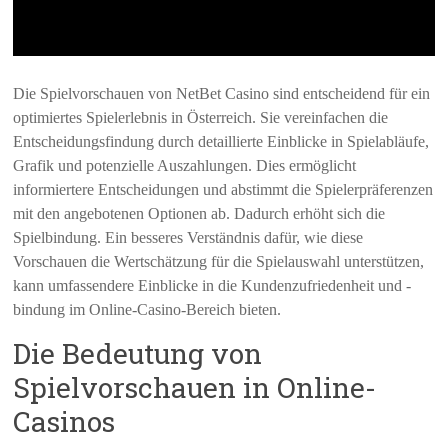
Die Spielvorschauen von NetBet Casino sind entscheidend für ein
optimiertes Spielerlebnis in Österreich. Sie vereinfachen die
Entscheidungsfindung durch detaillierte Einblicke in Spielabläufe,
Grafik und potenzielle Auszahlungen. Dies ermöglicht
informiertere Entscheidungen und abstimmt die Spielerpräferenzen
mit den angebotenen Optionen ab. Dadurch erhöht sich die
Spielbindung. Ein besseres Verständnis dafür, wie diese
Vorschauen die Wertschätzung für die Spielauswahl unterstützen,
kann umfassendere Einblicke in die Kundenzufriedenheit und -
bindung im Online-Casino-Bereich bieten.
Die Bedeutung von
Spielvorschauen in Online-
Casinos