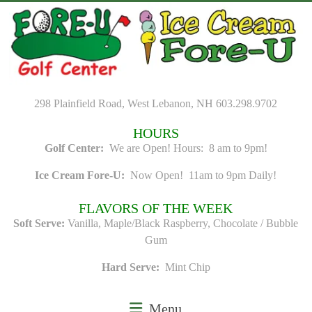
Skip
to
content
298 Plainfield Road, West Lebanon, NH 603.298.9702
HOURS
Golf Center:
We are Open! Hours: 8 am to 9pm!
Ice Cream Fore-U:
Now Open! 11am to 9pm Daily!
FLAVORS OF THE WEEK
Soft Serve:
Vanilla, Maple/Black Raspberry, Chocolate / Bubble
Gum
Hard Serve:
Mint Chip
Menu