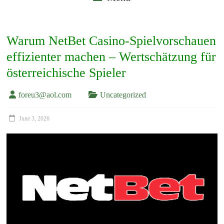
Warum NetBet Casino-Spielvorschauen
effizienter machen – Wertschätzung für
österreichische Spieler
foreu3@aol.com
Uncategorized
June 3, 2026