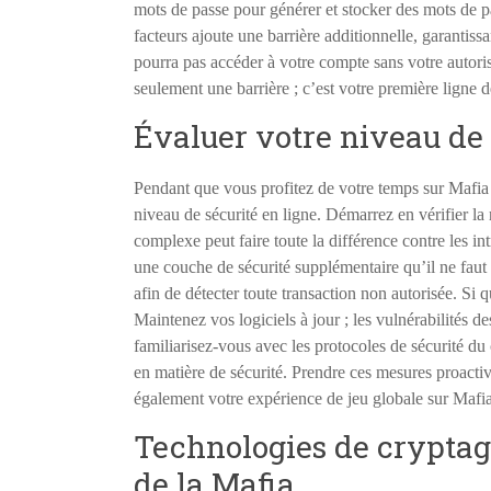
mots de passe pour générer et stocker des mots de p
facteurs ajoute une barrière additionnelle, garantis
pourra pas accéder à votre compte sans votre autoris
seulement une barrière ; c’est votre première ligne 
Évaluer votre niveau de 
Pendant que vous profitez de votre temps sur Mafia C
niveau de sécurité en ligne. Démarrez en vérifier la
complexe peut faire toute la différence contre les intr
une couche de sécurité supplémentaire qu’il ne faut 
afin de détecter toute transaction non autorisée. Si
Maintenez vos logiciels à jour ; les vulnérabilités d
familiarisez-vous avec les protocoles de sécurité d
en matière de sécurité. Prendre ces mesures proacti
également votre expérience de jeu globale sur Maf
Technologies de cryptage 
de la Mafia