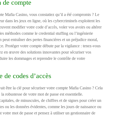
n de compte
pte Mafia Casino, vous constatiez qu’il a été compromis ? Le
 dans les jeux en ligne, où les cybercriminels exploitent les
s peuvent modifier votre code d’accès, voler vos avoirs ou altérer
des méthodes comme le credential stuffing ou l’ingénierie
 peut entraîner des pertes financières et un préjudice moral,
nce. Protéger votre compte débute par la vigilance : tenez-vous
tez en œuvre des solutions innovantes pour sécuriser vos
ire les dommages et reprendre le contrôle de votre
re de codes d’accès
it être la clé pour sécuriser votre compte Mafia Casino ? Cela
la robustesse de votre mot de passe est essentielle.
pitales, de minuscules, de chiffres et de signes pour créer un
tes ou les données évidentes, comme les jours de naissance ou
votre mot de passe et pensez à utiliser un gestionnaire de