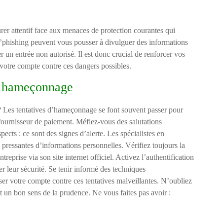
rer attentif face aux menaces de protection courantes qui
’phishing peuvent vous pousser à divulguer des informations
er un entrée non autorisé. Il est donc crucial de renforcer vos
 votre compte contre ces dangers possibles.
de hameçonnage
 ? Les tentatives d’hameçonnage se font souvent passer pour
fournisseur de paiement. Méfiez-vous des salutations
pects : ce sont des signes d’alerte. Les spécialistes en
pressantes d’informations personnelles. Vérifiez toujours la
reprise via son site internet officiel. Activez l’authentification
r leur sécurité. Se tenir informé des techniques
er votre compte contre ces tentatives malveillantes. N’oubliez
 et un bon sens de la prudence. Ne vous faites pas avoir :