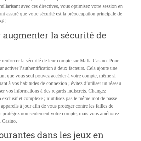
miliarisant avec ces directives, vous optimisez votre session en
ant assuré que votre sécurité est la préoccupation principale de
sé !
 augmenter la sécurité de
renforcer la sécurité de leur compte sur Mafia Casino. Pour
 activer l’authentification à deux facteurs. Cela ajoute une
issant que vous seul pouvez accéder à votre compte, même si
ant à vos habitudes de connexion ; évitez d’utiliser un réseau
ser vos informations à des regards indiscrets. Changez
n exclusif et complexe ; n’utilisez pas le même mot de passe
 appareils à jour afin de vous protéger contre les failles de
us protégez non seulement votre compte, mais vous améliorez
a Casino.
ourantes dans les jeux en