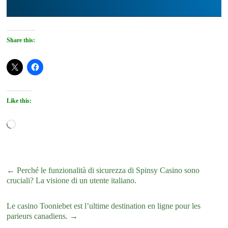
Share this:
Like this:
Loading…
←
Perché le funzionalità di sicurezza di Spinsy Casino sono
cruciali? La visione di un utente italiano.
Le casino Tooniebet est l’ultime destination en ligne pour les
parieurs canadiens.
→