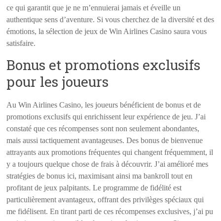
ce qui garantit que je ne m’ennuierai jamais et éveille un
authentique sens d’aventure. Si vous cherchez de la diversité et des
émotions, la sélection de jeux de Win Airlines Casino saura vous
satisfaire.
Bonus et promotions exclusifs
pour les joueurs
Au Win Airlines Casino, les joueurs bénéficient de bonus et de
promotions exclusifs qui enrichissent leur expérience de jeu. J’ai
constaté que ces récompenses sont non seulement abondantes,
mais aussi tactiquement avantageuses. Des bonus de bienvenue
attrayants aux promotions fréquentes qui changent fréquemment, il
y a toujours quelque chose de frais à découvrir. J’ai amélioré mes
stratégies de bonus ici, maximisant ainsi ma bankroll tout en
profitant de jeux palpitants. Le programme de fidélité est
particulièrement avantageux, offrant des privilèges spéciaux qui
me fidélisent. En tirant parti de ces récompenses exclusives, j’ai pu