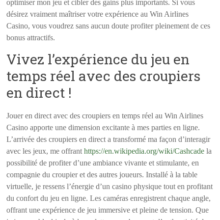
optimiser mon jeu et cibler des gains plus importants. Si vous
désirez vraiment maîtriser votre expérience au Win Airlines
Casino, vous voudrez sans aucun doute profiter pleinement de ces
bonus attractifs.
Vivez l’expérience du jeu en
temps réel avec des croupiers
en direct !
Jouer en direct avec des croupiers en temps réel au Win Airlines
Casino apporte une dimension excitante à mes parties en ligne.
L’arrivée des croupiers en direct a transformé ma façon d’interagir
avec les jeux, me offrant
https://en.wikipedia.org/wiki/Cashcade
la
possibilité de profiter d’une ambiance vivante et stimulante, en
compagnie du croupier et des autres joueurs. Installé à la table
virtuelle, je ressens l’énergie d’un casino physique tout en profitant
du confort du jeu en ligne. Les caméras enregistrent chaque angle,
offrant une expérience de jeu immersive et pleine de tension. Que