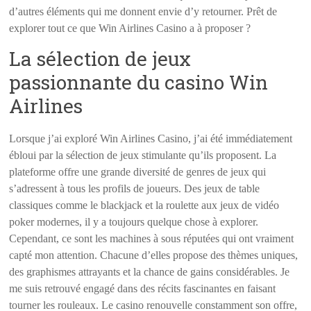
d’autres éléments qui me donnent envie d’y retourner. Prêt de
explorer tout ce que Win Airlines Casino a à proposer ?
La sélection de jeux
passionnante du casino Win
Airlines
Lorsque j’ai exploré Win Airlines Casino, j’ai été immédiatement
ébloui par la sélection de jeux stimulante qu’ils proposent. La
plateforme offre une grande diversité de genres de jeux qui
s’adressent à tous les profils de joueurs. Des jeux de table
classiques comme le blackjack et la roulette aux jeux de vidéo
poker modernes, il y a toujours quelque chose à explorer.
Cependant, ce sont les machines à sous réputées qui ont vraiment
capté mon attention. Chacune d’elles propose des thèmes uniques,
des graphismes attrayants et la chance de gains considérables. Je
me suis retrouvé engagé dans des récits fascinantes en faisant
tourner les rouleaux. Le casino renouvelle constamment son offre,