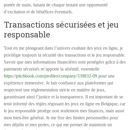
portée de main, faisant de chaque instant une opportunité
d’excitation et de bénéfices éventuels.
Transactions sécurisées et jeu
responsable
Tout en me plongeant dans l’univers exaltant des jeux en ligne, je
privilégie toujours la sécurité des transactions et le jeu responsable.
Savoir que mes informations financières sont protégées grâce à des
paiements sécurisés m’apporte la sérénité, essentielle
https://pitchbook.com/profiles/company/339832-09
pour une
expérience immersive. Je fais confiance aux plateformes qui
respectent une réglementation stricte en matière de jeux,
garantissant ainsi l’justice et la transparence. Il est important de se
tenir informé des règles régissant les jeux en ligne en Belgique, car
le jeu responsable protège non seulement mes finances, mais aussi
mon bien-être général. Je me fixe des limites personnelles pour
mes dépôts et mes pertes, ce qui me permet de maintenir un