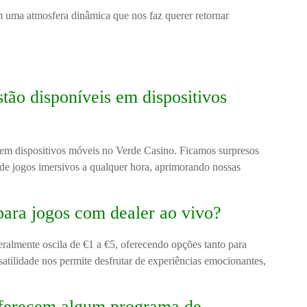
uma atmosfera dinâmica que nos faz querer retornar
tão disponíveis em dispositivos
 em dispositivos móveis no Verde Casino. Ficamos surpresos
 de jogos imersivos a qualquer hora, aprimorando nossas
para jogos com dealer ao vivo?
ralmente oscila de €1 a €5, oferecendo opções tanto para
satilidade nos permite desfrutar de experiências emocionantes,
oferecem algum programa de