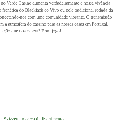
o no Verde Casino aumenta verdadeiramente a nossa vivência
 frenética do Blackjack ao Vivo ou pela tradicional rodada da
conectando-nos com uma comunidade vibrante. O transmissão
tam a atmosfera do cassino para as nossas casas em Portugal.
xcitação que nos espera? Bom jogo!
n Svizzera in cerca di divertimento.