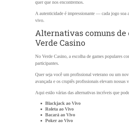
quer que nos encontremos.
A autenticidade é impressionante — cada jogo soa a
vivo.
Alternativas comuns de
Verde Casino
No Verde Casino, a escolha de games populares com 
participantes.
Quer seja você um profissional veterano ou um nova
avançada e os crupiês profissionais elevam nossas v
Aqui estão várias das alternativas incríveis que pod
Blackjack ao Vivo
Roleta ao Vivo
Bacará ao Vivo
Poker ao Vivo