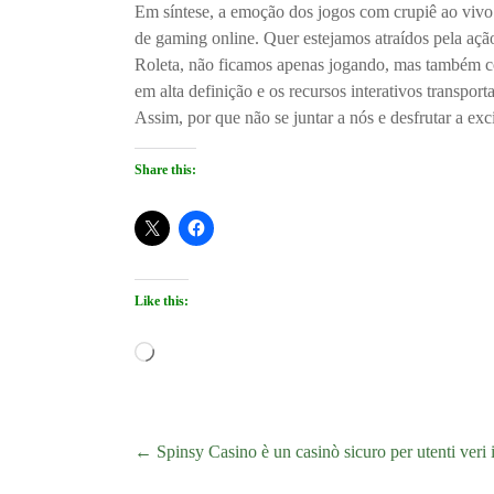
Em síntese, a emoção dos jogos com crupiê ao viv
de gaming online. Quer estejamos atraídos pela ação
Roleta, não ficamos apenas jogando, mas também 
em alta definição e os recursos interativos transpor
Assim, por que não se juntar a nós e desfrutar a e
Share this:
Like this:
Loading…
←
Spinsy Casino è un casinò sicuro per utenti veri i