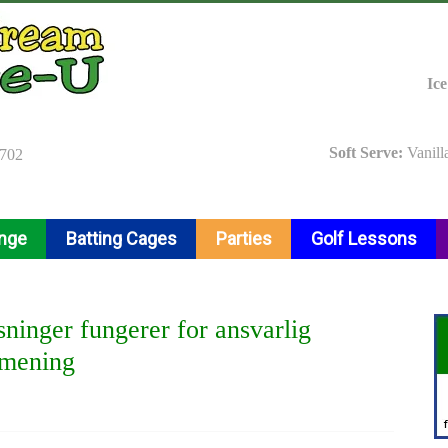
Ic
Soft Serve:
Vanill
9702
ange
Batting Cages
Parties
Golf Lessons
ninger fungerer for ansvarlig
 mening