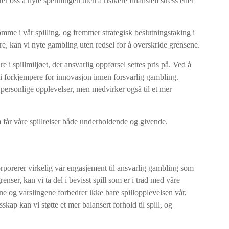
ater oss å nyte spenningen uten å risikere finansiell stress eller
mme i vår spilling, og fremmer strategisk beslutningstaking i
åre, kan vi nyte gambling uten redsel for å overskride grensene.
e i spillmiljøet, der ansvarlig oppførsel settes pris på. Ved å
r vi forkjempere for innovasjon innen forsvarlig gambling.
personlige opplevelser, men medvirker også til et mer
m får våre spillreiser både underholdende og givende.
porerer virkelig vår engasjement til ansvarlig gambling som
enser, kan vi ta del i bevisst spill som er i tråd med våre
e og varslingene forbedrer ikke bare spillopplevelsen vår,
skap kan vi støtte et mer balansert forhold til spill, og