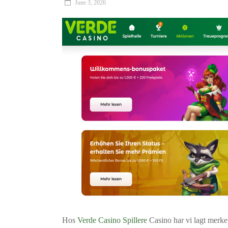
June 3, 2026
Hos
Verde Casino Spillere
Casino har vi lagt merke t