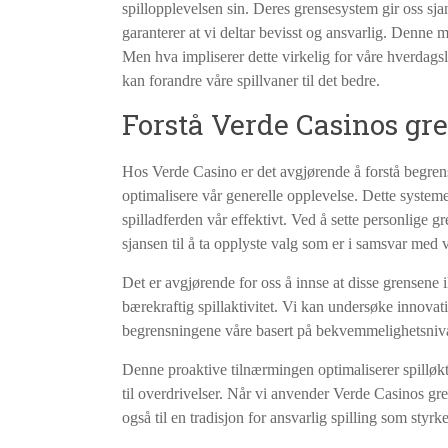
spillopplevelsen sin. Deres grensesystem gir oss sjan
garanterer at vi deltar bevisst og ansvarlig. Denne 
Men hva impliserer dette virkelig for våre hverdag
kan forandre våre spillvaner til det bedre.
Forstå Verde Casinos g
Hos Verde Casino er det avgjørende å forstå begrens
optimalisere vår generelle opplevelse. Dette system
spilladferden vår effektivt. Ved å sette personlige gr
sjansen til å ta opplyste valg som er i samsvar med v
Det er avgjørende for oss å innse at disse grensen
bærekraftig spillaktivitet. Vi kan undersøke innovat
begrensningene våre basert på bekvemmelighetsnivå
Denne proaktive tilnærmingen optimaliserer spilløkt
til overdrivelser. Når vi anvender Verde Casinos gre
også til en tradisjon for ansvarlig spilling som styrk