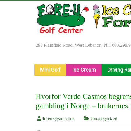
Skip
to
content
298 Plainfield Road, West Lebanon, NH 603.298.
Mini Golf
Ice Cream
Driving R
Hvorfor Verde Casinos begrens
gambling i Norge – brukernes
foreu3@aol.com
Uncategorized