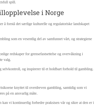
full spill.
llopplevelse i Norge
er å forstå det særlige kulturelle og regulatoriske landskapet
ambling som en vesentlig del av samfunnet vårt, og strategiene
lige redskaper for grensefastsettelse og overvåkning i
te valg.
selvkontroll, og inspirerer til et holdbart forhold til gambling.
isikoene knyttet til overdreven gambling, samtidig som vi
øres på en ansvarlig måte.
n vi kontinuerlig forbedre praksisen vår og sikre at den er i