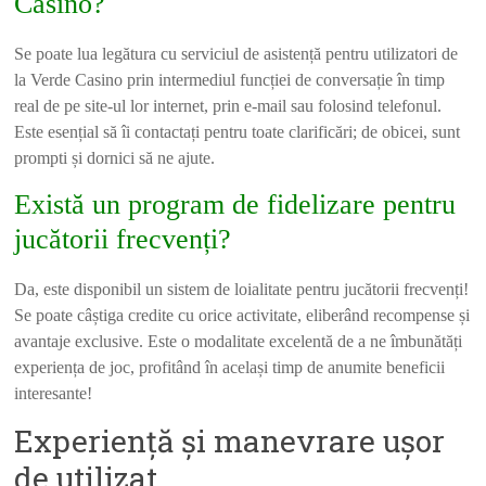
Casino?
Se poate lua legătura cu serviciul de asistență pentru utilizatori de
la Verde Casino prin intermediul funcției de conversație în timp
real de pe site-ul lor internet, prin e-mail sau folosind telefonul.
Este esențial să îi contactați pentru toate clarificări; de obicei, sunt
prompti și dornici să ne ajute.
Există un program de fidelizare pentru
jucătorii frecvenți?
Da, este disponibil un sistem de loialitate pentru jucătorii frecvenți!
Se poate câștiga credite cu orice activitate, eliberând recompense și
avantaje exclusive. Este o modalitate excelentă de a ne îmbunătăți
experiența de joc, profitând în același timp de anumite beneficii
interesante!
Experiență și manevrare ușor
de utilizat