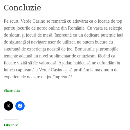
Concluzie
Pe scurt, Verde Casino se remarcă cu adevărat ca o locație de top
pentru jocurile de noroc online din România. Cu vasta sa selecție
de sloturi și jocuri de masă, împreună cu un dedicare puternic față
de siguranță și navigare ușor de utilizat, ne putem bucura cu
siguranță de experiența noastră de joc. Bonusurile și promoțiile
tentante adaugă un nivel suplimentar de entuziasm, făcând ca
fiecare vizită să fie valoroasă. Așadar, haideți să ne cufundăm în
lumea captivantă a Verde Casino și să profităm la maximum de
experiențele noastre de joc împreună!
Share this:
Like this: