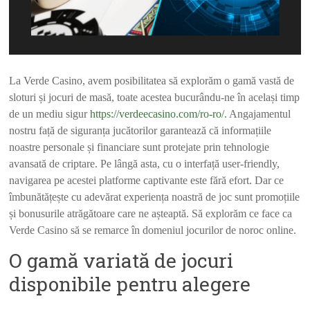
La Verde Casino, avem posibilitatea să explorăm o gamă vastă de
sloturi și jocuri de masă, toate acestea bucurându-ne în același timp
de un mediu sigur
https://verdeecasino.com/ro-ro/
. Angajamentul
nostru față de siguranța jucătorilor garantează că informațiile
noastre personale și financiare sunt protejate prin tehnologie
avansată de criptare. Pe lângă asta, cu o interfață user-friendly,
navigarea pe acestei platforme captivante este fără efort. Dar ce
îmbunătățește cu adevărat experiența noastră de joc sunt promoțiile
și bonusurile atrăgătoare care ne așteaptă. Să explorăm ce face ca
Verde Casino să se remarce în domeniul jocurilor de noroc online.
O gamă variată de jocuri
disponibile pentru alegere