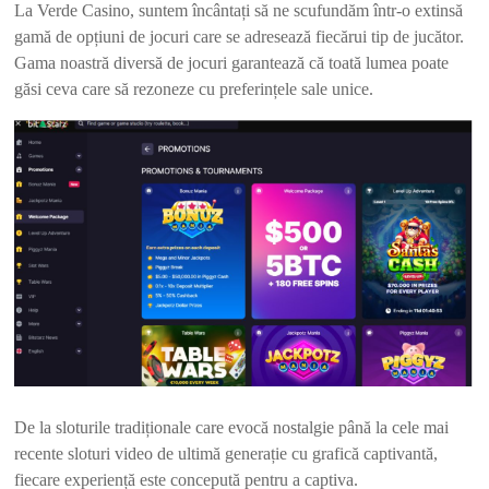
La Verde Casino, suntem încântați să ne scufundăm într-o extinsă
gamă de opțiuni de jocuri care se adresează fiecărui tip de jucător.
Gama noastră diversă de jocuri garantează că toată lumea poate
găsi ceva care să rezoneze cu preferințele sale unice.
De la sloturile tradiționale care evocă nostalgie până la cele mai
recente sloturi video de ultimă generație cu grafică captivantă,
fiecare experiență este concepută pentru a captiva.