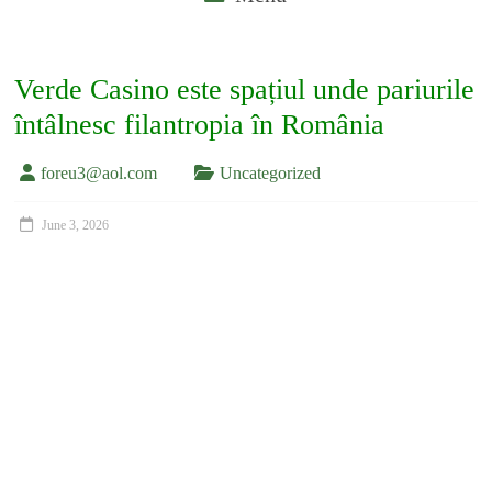
Verde Casino este spațiul unde pariurile
întâlnesc filantropia în România
foreu3@aol.com
Uncategorized
June 3, 2026