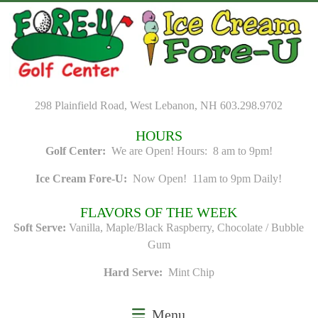
Skip
to
content
298 Plainfield Road, West Lebanon, NH 603.298.9702
HOURS
Golf Center:
We are Open! Hours: 8 am to 9pm!
Ice Cream Fore-U:
Now Open! 11am to 9pm Daily!
FLAVORS OF THE WEEK
Soft Serve:
Vanilla, Maple/Black Raspberry, Chocolate / Bubble
Gum
Hard Serve:
Mint Chip
Menu