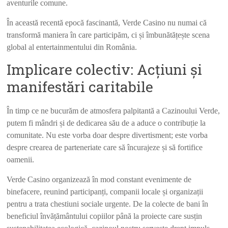
aventurile comune.
În această recentă epocă fascinantă, Verde Casino nu numai că
transformă maniera în care participăm, ci și îmbunătățește scena
global al entertainmentului din România.
Implicare colectiv: Acțiuni și
manifestări caritabile
În timp ce ne bucurăm de atmosfera palpitantă a Cazinoului Verde,
putem fi mândri și de dedicarea său de a aduce o contribuție la
comunitate. Nu este vorba doar despre divertisment; este vorba
despre crearea de parteneriate care să încurajeze și să fortifice
oamenii.
Verde Casino organizează în mod constant evenimente de
binefacere, reunind participanți, companii locale și organizații
pentru a trata chestiuni sociale urgente. De la colecte de bani în
beneficiul învățământului copiilor până la proiecte care susțin