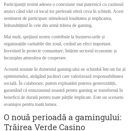
Participanții resimt adesea o conexiune mai puternică cu cazinoul
atunci când văd că locul lor preferată oferă ceva în schimb. Acest
sentiment de participare stimulează loialitatea și implicarea,
îmbunătățind în cele din urmă trăirea de gaming.
Mai mult, sprijinul nostru contribuie la business-urile și
organizațiile caritabile din zonă, creând un efect important.
Investind în proiecte comunitare, întărim sectorul economic și
încurajăm atmosfera de cooperare.
Această noutate în domeniul gaming-ului ne schimbă într-un far al
optimismului, atrăgând jucători care valorizează responsabilitatea
socială. În colaborare, putem exploatăm puterea generozității,
garantând că entuziasmul noastră pentru gaming se transformă în
beneficii de durată pentru toate părțile implicate. Este un scenariu
avantajos pentru toată lumea.
O nouă perioadă a gamingului:
Trăirea Verde Casino