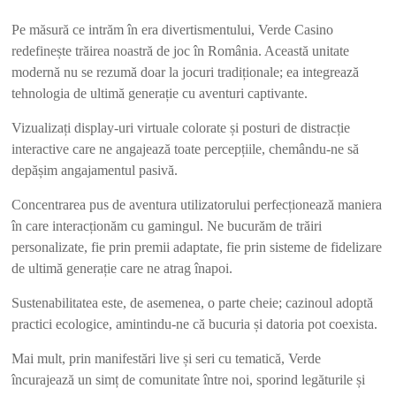
Pe măsură ce intrăm în era divertismentului, Verde Casino
redefinește trăirea noastră de joc în România. Această unitate
modernă nu se rezumă doar la jocuri tradiționale; ea integrează
tehnologia de ultimă generație cu aventuri captivante.
Vizualizați display-uri virtuale colorate și posturi de distracție
interactive care ne angajează toate percepțiile, chemându-ne să
depășim angajamentul pasivă.
Concentrarea pus de aventura utilizatorului perfecționează maniera
în care interacționăm cu gamingul. Ne bucurăm de trăiri
personalizate, fie prin premii adaptate, fie prin sisteme de fidelizare
de ultimă generație care ne atrag înapoi.
Sustenabilitatea este, de asemenea, o parte cheie; cazinoul adoptă
practici ecologice, amintindu-ne că bucuria și datoria pot coexista.
Mai mult, prin manifestări live și seri cu tematică, Verde
încurajează un simț de comunitate între noi, sporind legăturile și