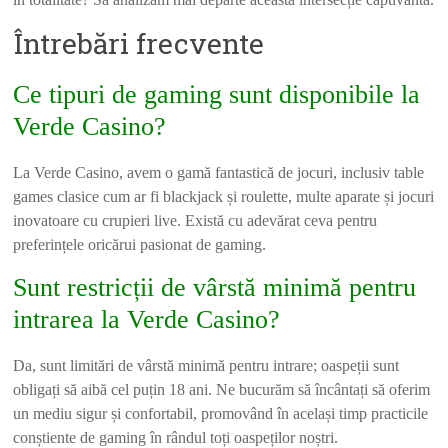
Întrebări frecvente
Ce tipuri de gaming sunt disponibile la
Verde Casino?
La Verde Casino, avem o gamă fantastică de jocuri, inclusiv table
games clasice cum ar fi blackjack și roulette, multe aparate și jocuri
inovatoare cu crupieri live. Există cu adevărat ceva pentru
preferințele oricărui pasionat de gaming.
Sunt restricții de vârstă minimă pentru
intrarea la Verde Casino?
Da, sunt limitări de vârstă minimă pentru intrare; oaspeții sunt
obligați să aibă cel puțin 18 ani. Ne bucurăm să încântați să oferim
un mediu sigur și confortabil, promovând în același timp practicile
conștiente de gaming în rândul toți oaspeților noștri.