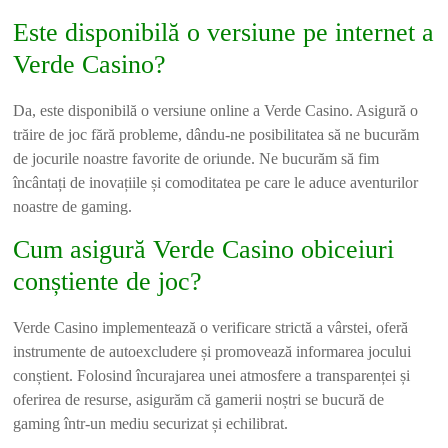
Este disponibilă o versiune pe internet a
Verde Casino?
Da, este disponibilă o versiune online a Verde Casino. Asigură o
trăire de joc fără probleme, dându-ne posibilitatea să ne bucurăm
de jocurile noastre favorite de oriunde. Ne bucurăm să fim
încântați de inovațiile și comoditatea pe care le aduce aventurilor
noastre de gaming.
Cum asigură Verde Casino obiceiuri
conștiente de joc?
Verde Casino implementează o verificare strictă a vârstei, oferă
instrumente de autoexcludere și promovează informarea jocului
conștient. Folosind încurajarea unei atmosfere a transparenței și
oferirea de resurse, asigurăm că gamerii noștri se bucură de
gaming într-un mediu securizat și echilibrat.