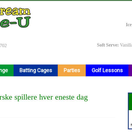
Ic
Soft Serve:
Vanill
9702
ange
Batting Cages
Parties
Golf Lessons
ske spillere hver eneste dag