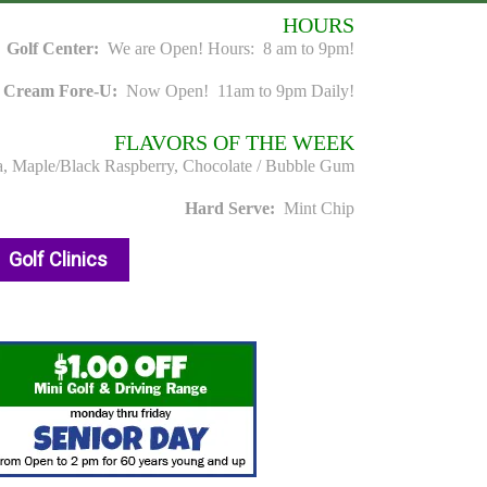
HOURS
Golf Center:
We are Open! Hours: 8 am to 9pm!
e Cream Fore-U:
Now Open! 11am to 9pm Daily!
FLAVORS OF THE WEEK
a, Maple/Black Raspberry, Chocolate / Bubble Gum
Hard Serve:
Mint Chip
Golf Clinics