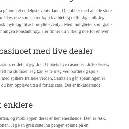
 gå inn i et endeløst eventyrland. De jobber med alle de store
lay, noe som sikrer topp kvalitet og rettferdig spill. Jeg
isk mytologi til actionfylte eventyr. Med muligheter som gratis
enningen konstant høy. Her finner du virkelig noe for enhver
 casinoet med live dealer
sino, er det hit jeg drar. Unibets live casino er førsteklasses,
ett fra studioer. Jeg kan sette meg ved bordet og spille
 med spillere fra hele verden. Samtalen går, spenningen er
g du kan oppleve uten å forlate stua. Det er inkluderende,
t enklere
arten, og mobilappen deres er helt enestående. Den er rask,
onen. Jeg kan greit sette inn penger, spinne på en