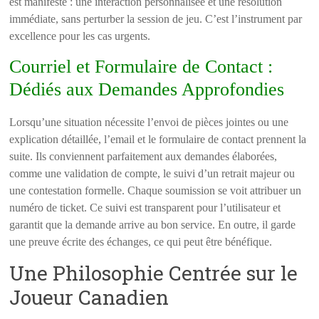
est manifeste : une interaction personnalisée et une résolution
immédiate, sans perturber la session de jeu. C’est l’instrument par
excellence pour les cas urgents.
Courriel et Formulaire de Contact :
Dédiés aux Demandes Approfondies
Lorsqu’une situation nécessite l’envoi de pièces jointes ou une
explication détaillée, l’email et le formulaire de contact prennent la
suite. Ils conviennent parfaitement aux demandes élaborées,
comme une validation de compte, le suivi d’un retrait majeur ou
une contestation formelle. Chaque soumission se voit attribuer un
numéro de ticket. Ce suivi est transparent pour l’utilisateur et
garantit que la demande arrive au bon service. En outre, il garde
une preuve écrite des échanges, ce qui peut être bénéfique.
Une Philosophie Centrée sur le
Joueur Canadien