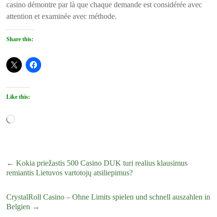
casino démontre par là que chaque demande est considérée avec
attention et examinée avec méthode.
Share this:
Like this:
Loading…
←
Kokia priežastis 500 Casino DUK turi realius klausimus
remiantis Lietuvos vartotojų atsiliepimus?
CrystalRoll Casino – Ohne Limits spielen und schnell auszahlen in
Belgien
→