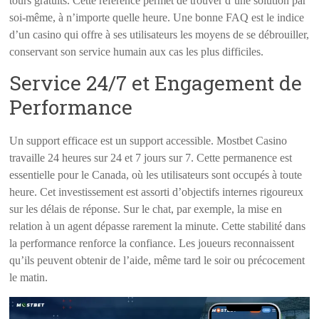
tours gratuits. Cette référence permet de trouver d’une solution par
soi-même, à n’importe quelle heure. Une bonne FAQ est le indice
d’un casino qui offre à ses utilisateurs les moyens de se débrouiller,
conservant son service humain aux cas les plus difficiles.
Service 24/7 et Engagement de
Performance
Un support efficace est un support accessible. Mostbet Casino
travaille 24 heures sur 24 et 7 jours sur 7. Cette permanence est
essentielle pour le Canada, où les utilisateurs sont occupés à toute
heure. Cet investissement est assorti d’objectifs internes rigoureux
sur les délais de réponse. Sur le chat, par exemple, la mise en
relation à un agent dépasse rarement la minute. Cette stabilité dans
la performance renforce la confiance. Les joueurs reconnaissent
qu’ils peuvent obtenir de l’aide, même tard le soir ou précocement
le matin.