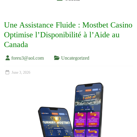
Une Assistance Fluide : Mostbet Casino
Optimise l’Disponibilité à l’Aide au
Canada
foreu3@aol.com
Uncategorized
June 3, 2026