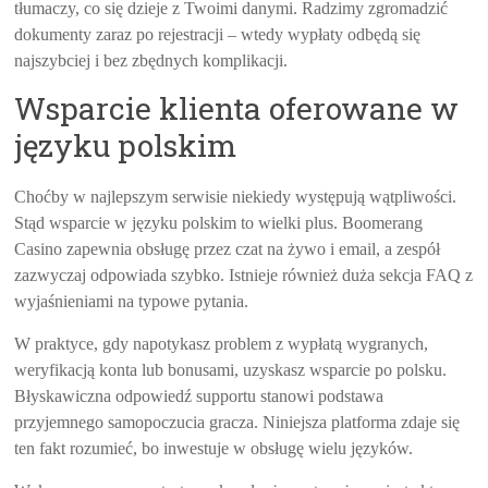
tłumaczy, co się dzieje z Twoimi danymi. Radzimy zgromadzić
dokumenty zaraz po rejestracji – wtedy wypłaty odbędą się
najszybciej i bez zbędnych komplikacji.
Wsparcie klienta oferowane w
języku polskim
Choćby w najlepszym serwisie niekiedy występują wątpliwości.
Stąd wsparcie w języku polskim to wielki plus. Boomerang
Casino zapewnia obsługę przez czat na żywo i email, a zespół
zazwyczaj odpowiada szybko. Istnieje również duża sekcja FAQ z
wyjaśnieniami na typowe pytania.
W praktyce, gdy napotykasz problem z wypłatą wygranych,
weryfikacją konta lub bonusami, uzyskasz wsparcie po polsku.
Błyskawiczna odpowiedź supportu stanowi podstawa
przyjemnego samopoczucia gracza. Niniejsza platforma zdaje się
ten fakt rozumieć, bo inwestuje w obsługę wielu języków.