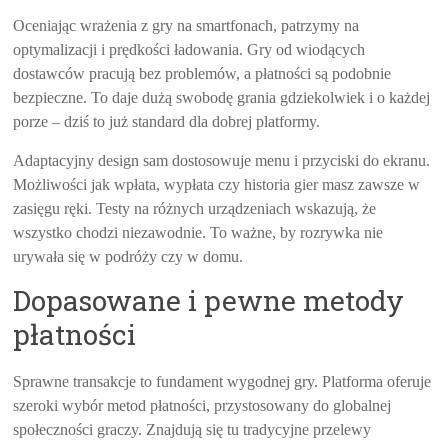
Oceniając wrażenia z gry na smartfonach, patrzymy na
optymalizacji i prędkości ładowania. Gry od wiodących
dostawców pracują bez problemów, a płatności są podobnie
bezpieczne. To daje dużą swobodę grania gdziekolwiek i o każdej
porze – dziś to już standard dla dobrej platformy.
Adaptacyjny design sam dostosowuje menu i przyciski do ekranu.
Możliwości jak wpłata, wypłata czy historia gier masz zawsze w
zasięgu ręki. Testy na różnych urządzeniach wskazują, że
wszystko chodzi niezawodnie. To ważne, by rozrywka nie
urywała się w podróży czy w domu.
Dopasowane i pewne metody
płatności
Sprawne transakcje to fundament wygodnej gry. Platforma oferuje
szeroki wybór metod płatności, przystosowany do globalnej
społeczności graczy. Znajdują się tu tradycyjne przelewy