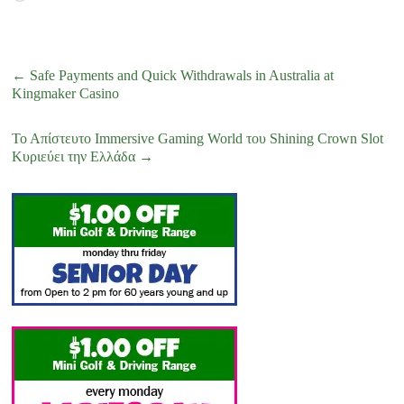
←
Safe Payments and Quick Withdrawals in Australia at
Kingmaker Casino
Το Απίστευτο Immersive Gaming World του Shining Crown Slot
Κυριεύει την Ελλάδα
→