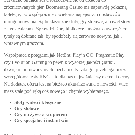
zróżnicowanych gier. Boomerang Casino ma naprawdę pokaźną
kolekcję, bo współpracuje z wieloma najlepszych dostawców
oprogramowania. Są tu klasyczne sloty, gry stołowe, a nawet stoły
z live dealerami. Sprawdziliśmy bibliotece i można zauważyć, że
tytuły są dobrane tak, by spodobały się zarówno nowym, jak i
wprawnym graczom.
Współpraca z potęgami jak NetEnt, Play’n GO, Pragmatic Play
czy Evolution Gaming to pewnik wysokiej jakości grafiki,
dźwięku i innowacyjnych mechanik. Każda gra przebiega przez
szczegółowe testy RNG – to dla nas najważniejszy element oceny.
Na dodatek oferta jest na bieżąco aktualizowana o nowości, więc
masz stale pod ręką coś nowego i chętnie wybieranego.
Sloty wideo i klasyczne
Gry stołowe
Gry na żywo z krupierem
Gry specjalne i instant win