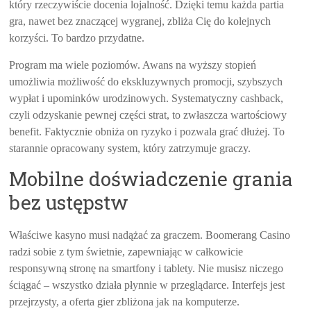
który rzeczywiście docenia lojalność. Dzięki temu każda partia
gra, nawet bez znaczącej wygranej, zbliża Cię do kolejnych
korzyści. To bardzo przydatne.
Program ma wiele poziomów. Awans na wyższy stopień
umożliwia możliwość do ekskluzywnych promocji, szybszych
wypłat i upominków urodzinowych. Systematyczny cashback,
czyli odzyskanie pewnej części strat, to zwłaszcza wartościowy
benefit. Faktycznie obniża on ryzyko i pozwala grać dłużej. To
starannie opracowany system, który zatrzymuje graczy.
Mobilne doświadczenie grania
bez ustępstw
Właściwe kasyno musi nadążać za graczem. Boomerang Casino
radzi sobie z tym świetnie, zapewniając w całkowicie
responsywną stronę na smartfony i tablety. Nie musisz niczego
ściągać – wszystko działa płynnie w przeglądarce. Interfejs jest
przejrzysty, a oferta gier zbliżona jak na komputerze.