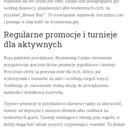
Platforma ma też użyteczne filtry. Dzięki nim posegregujesz gry
według dostawcy, popularności albo konkretnych cech, na
przykład „Bonus Buy”. To rozwiązanie naprawdę oszczędza czas
i pomaga w mig trafić na wymarzoną grę.
Regularne promocje i turnieje
dla aktywnych
Poza pakietem powitalnym, Boomerang Casino nieustannie
przygotowuje graczom liczne promocje tygodniowe i turnieje.
Powyższe oferty są przeznaczone dla tych, którzy już
wykorzystali z bonusów na start i oczekują czegoś więcej.
Analizując je, zauważamy realną okazję do powiększenia
bankrolla i dodatkową rozrywkę.
Typowe promocje to przykładowo darmowe spiny za aktywność,
bonusy od depozytu z niższym obrotem albo cashback na
konkretnych grach. Turnieje rankingowe oferują pulę nagród, w
której mogą brać udział wszyscy wypełniający warunki. To dodaje