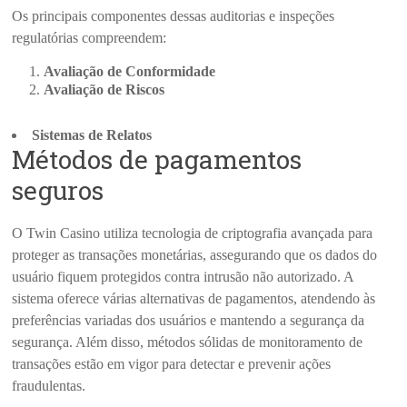
Os principais componentes dessas auditorias e inspeções
regulatórias compreendem:
Avaliação de Conformidade
Avaliação de Riscos
Sistemas de Relatos
Métodos de pagamentos
seguros
O Twin Casino utiliza tecnologia de criptografia avançada para
proteger as transações monetárias, assegurando que os dados do
usuário fiquem protegidos contra intrusão não autorizado. A
sistema oferece várias alternativas de pagamentos, atendendo às
preferências variadas dos usuários e mantendo a segurança da
segurança. Além disso, métodos sólidas de monitoramento de
transações estão em vigor para detectar e prevenir ações
fraudulentas.