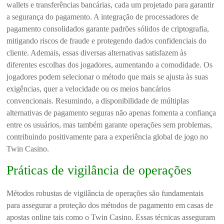
wallets e transferências bancárias, cada um projetado para garantir
a segurança do pagamento. A integração de processadores de
pagamento consolidados garante padrões sólidos de criptografia,
mitigando riscos de fraude e protegendo dados confidenciais do
cliente. Ademais, essas diversas alternativas satisfazem às
diferentes escolhas dos jogadores, aumentando a comodidade. Os
jogadores podem selecionar o método que mais se ajusta às suas
exigências, quer a velocidade ou os meios bancários
convencionais. Resumindo, a disponibilidade de múltiplas
alternativas de pagamento seguras não apenas fomenta a confiança
entre os usuários, mas também garante operações sem problemas,
contribuindo positivamente para a experiência global de jogo no
Twin Casino.
Práticas de vigilância de operações
Métodos robustas de vigilância de operações são fundamentais
para assegurar a proteção dos métodos de pagamento em casas de
apostas online tais como o Twin Casino. Essas técnicas asseguram