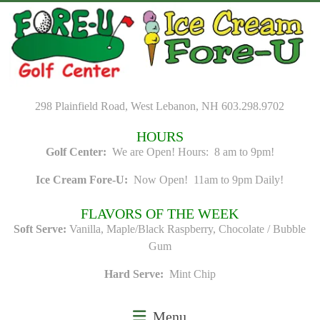
Skip
to
content
298 Plainfield Road, West Lebanon, NH 603.298.9702
HOURS
Golf Center:
We are Open! Hours: 8 am to 9pm!
Ice Cream Fore-U:
Now Open! 11am to 9pm Daily!
FLAVORS OF THE WEEK
Soft Serve:
Vanilla, Maple/Black Raspberry, Chocolate / Bubble
Gum
Hard Serve:
Mint Chip
Menu