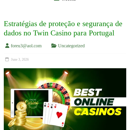
Estratégias de proteção e segurança de
dados no Twin Casino para Portugal
foreu3@aol.com
Uncategorized
June 3, 2026