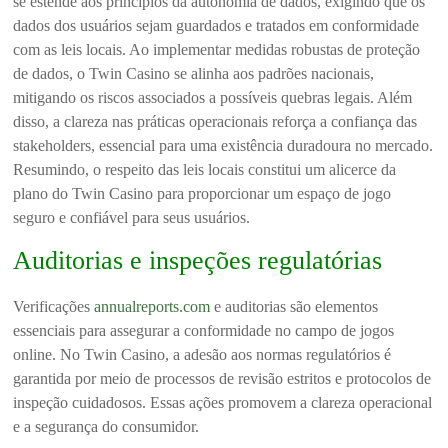
se estende aos princípios da autonomia de dados, exigindo que os
dados dos usuários sejam guardados e tratados em conformidade
com as leis locais. Ao implementar medidas robustas de proteção
de dados, o Twin Casino se alinha aos padrões nacionais,
mitigando os riscos associados a possíveis quebras legais. Além
disso, a clareza nas práticas operacionais reforça a confiança das
stakeholders, essencial para uma existência duradoura no mercado.
Resumindo, o respeito das leis locais constitui um alicerce da
plano do Twin Casino para proporcionar um espaço de jogo
seguro e confiável para seus usuários.
Auditorias e inspeções regulatórias
Verificações
annualreports.com
e auditorias são elementos
essenciais para assegurar a conformidade no campo de jogos
online. No Twin Casino, a adesão aos normas regulatórios é
garantida por meio de processos de revisão estritos e protocolos de
inspeção cuidadosos. Essas ações promovem a clareza operacional
e a segurança do consumidor.