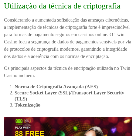
Utilização da técnica de criptografia
Considerando a aumentada sofisticação das ameaças cibernéticas,
a implementação de técnicas de criptografia forte é imprescindível
para formas de pagamento seguros em cassinos online. O Twin
Casino foca a segurança de dados de pagamentos sensíveis por via
de protocolos de criptografia modernos, garantindo a integridade
dos dados e a aderência com os normas de encriptação.
Os principais aspectos da técnica de encriptação utilizada no Twin
Casino incluem:
Norma de Criptografia Avançada (AES)
Secure Socket Layer (SSL)/Transport Layer Security
(TLS)
Tokenização