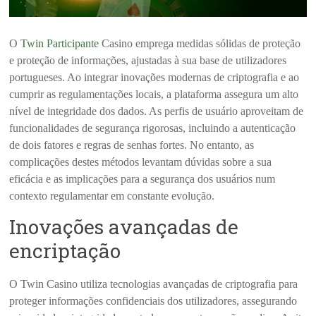
O
Twin Participante
Casino emprega medidas sólidas de proteção
e proteção de informações, ajustadas à sua base de utilizadores
portugueses. Ao integrar inovações modernas de criptografia e ao
cumprir as regulamentações locais, a plataforma assegura um alto
nível de integridade dos dados. As perfis de usuário aproveitam de
funcionalidades de segurança rigorosas, incluindo a autenticação
de dois fatores e regras de senhas fortes. No entanto, as
complicações destes métodos levantam dúvidas sobre a sua
eficácia e as implicações para a segurança dos usuários num
contexto regulamentar em constante evolução.
Inovações avançadas de
encriptação
O Twin Casino utiliza tecnologias avançadas de criptografia para
proteger informações confidenciais dos utilizadores, assegurando