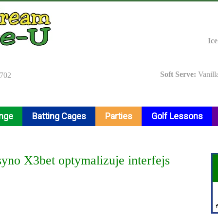
Ic
Soft Serve:
Vanill
9702
ange
Batting Cages
Parties
Golf Lessons
no X3bet optymalizuje interfejs