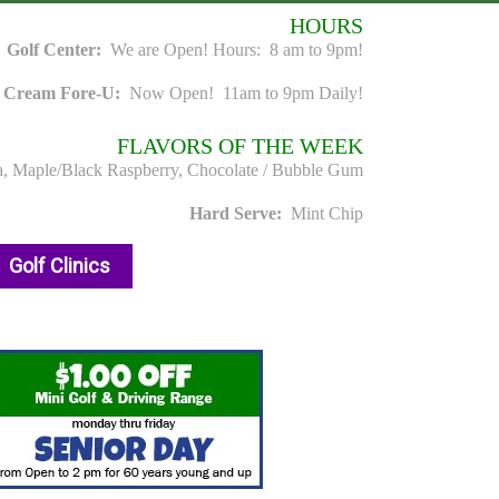
HOURS
Golf Center:
We are Open! Hours: 8 am to 9pm!
e Cream Fore-U:
Now Open! 11am to 9pm Daily!
FLAVORS OF THE WEEK
a, Maple/Black Raspberry, Chocolate / Bubble Gum
Hard Serve:
Mint Chip
Golf Clinics