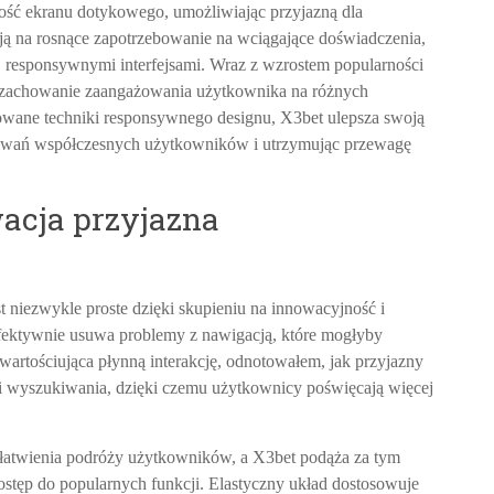
ność ekranu dotykowego, umożliwiając przyjazną dla
 na rosnące zapotrzebowanie na wciągające doświadczenia,
i, responsywnymi interfejsami. Wraz z wzrostem popularności
 i zachowanie zaangażowania użytkownika na różnych
sowane techniki responsywnego designu, X3bet ulepsza swoją
ekiwań współczesnych użytkowników i utrzymując przewagę
acja przyjazna
t niezwykle proste dzięki skupieniu na innowacyjność i
o efektywnie usuwa problemy z nawigacją, które mogłyby
artościująca płynną interakcję, odnotowałem, jak przyjazny
eżki wyszukiwania, dzięki czemu użytkownicy poświęcają więcej
łatwienia podróży użytkowników, a X3bet podąża za tym
ostęp do popularnych funkcji. Elastyczny układ dostosowuje