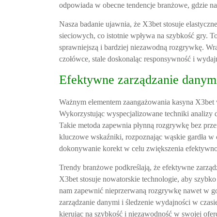
odpowiada w obecne tendencje branżowe, gdzie na
Nasza badanie ujawnia, że X3bet stosuje elastycz
sieciowych, co istotnie wpływa na szybkość gry. T
sprawniejszą i bardziej niezawodną rozgrywkę. Wra
czołówce, stale doskonaląc responsywność i wydajn
Efektywne zarządzanie danym
Ważnym elementem zaangażowania kasyna X3bet w s
Wykorzystując wyspecjalizowane techniki analizy d
Takie metoda zapewnia płynną rozgrywkę bez przer
kluczowe wskaźniki, rozpoznając wąskie gardła w 
dokonywanie korekt w celu zwiększenia efektywno
Trendy branżowe podkreślają, że efektywne zarzą
X3bet stosuje nowatorskie technologie, aby szybk
nam zapewnić nieprzerwaną rozgrywkę nawet w god
zarządzanie danymi i śledzenie wydajności w czasi
kierując na szybkość i niezawodność w swojej oferc