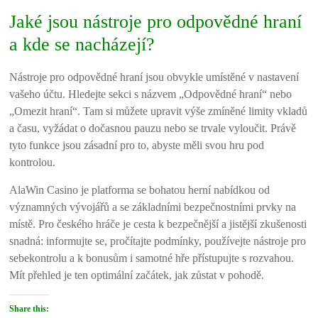
Jaké jsou nástroje pro odpovědné hraní
a kde se nacházejí?
Nástroje pro odpovědné hraní jsou obvykle umístěné v nastavení
vašeho účtu. Hledejte sekci s názvem „Odpovědné hraní“ nebo
„Omezit hraní“. Tam si můžete upravit výše zmíněné limity vkladů
a času, vyžádat o dočasnou pauzu nebo se trvale vyloučit. Právě
tyto funkce jsou zásadní pro to, abyste měli svou hru pod
kontrolou.
AlaWin Casino je platforma se bohatou herní nabídkou od
významných vývojářů a se základními bezpečnostními prvky na
místě. Pro českého hráče je cesta k bezpečnější a jistější zkušenosti
snadná: informujte se, pročítajte podmínky, používejte nástroje pro
sebekontrolu a k bonusům i samotné hře přístupujte s rozvahou.
Mít přehled je ten optimální začátek, jak zůstat v pohodě.
Share this: