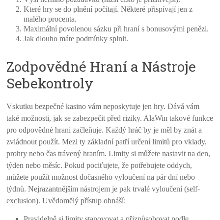
Které hry se do plnění počítají. Některé přispívají jen z
malého procenta.
Maximální povolenou sázku při hraní s bonusovými penězi.
Jak dlouho máte podmínky splnit.
Zodpovědné Hraní a Nástroje
Sebekontroly
Vskutku bezpečné kasino vám neposkytuje jen hry. Dává vám
také možnosti, jak se zabezpečit před riziky. AlaWin takové funkce
pro odpovědné hraní začleňuje. Každý hráč by je měl by znát a
zvládnout použít. Mezi ty základní patří určení limitů pro vklady,
prohry nebo čas trávený hraním. Limity si můžete nastavit na den,
týden nebo měsíc. Pokud pociťujete, že potřebujete oddych,
můžete použít možnost dočasného vyloučení na pár dní nebo
týdnů. Nejrazantnějším nástrojem je pak trvalé vyloučení (self-
exclusion). Uvědomělý přístup obnáší:
Pravidelně si limity stanovovat a přizpůsobovat podle