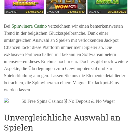
Bei
Spinwinera Casino
verzeichnen wir einen bemerkenswerten
Trend in der belgischen Glücksspielbranche. Dank einer
umfangreichen Auswahl an Spielen mit verlockenden Jackpot-
Chancen lockt diese Plattform immer mehr Spieler an. Die
exklusiven Partnerschaften mit bekannten Softwareanbietern
intensivieren dieses Erlebnis noch mehr. Doch es gibt noch weitere
Aspekte, die Überlegungen zum Gewinnpotenzial und zur
Spielerbindung anregen. Lassen Sie uns die Elemente detaillierter
betrachten, die Spinwinera zu einem Magnet für Jackpot-Fans
werden lassen.
Unvergleichliche Auswahl an
Spielen