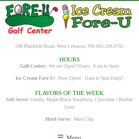
Skip
to
content
298 Plainfield Road, West Lebanon, NH 603.298.9702
HOURS
Golf Center:
We are Open! Hours: 8 am to 9pm!
Ice Cream Fore-U:
Now Open! 11am to 9pm Daily!
FLAVORS OF THE WEEK
Soft Serve:
Vanilla, Maple/Black Raspberry, Chocolate / Bubble
Gum
Hard Serve:
Mint Chip
Menu