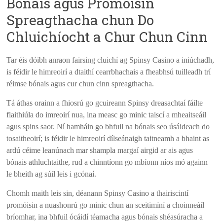
Bónais agus Promóisin
Spreagthacha chun Do
Chluichíocht a Chur Chun Cinn
Tar éis dóibh anraon fairsing cluichí ag Spinsy Casino a iniúchadh,
is féidir le himreoirí a dtaithí cearrbhachais a fheabhsú tuilleadh trí
réimse bónais agus cur chun cinn spreagthacha.
Tá áthas orainn a fhiosrú go gcuireann Spinsy dreasachtaí fáilte
flaithiúla do imreoirí nua, ina measc go minic taiscí a mheaitseáil
agus spins saor. Ní hamháin go bhfuil na bónais seo úsáideach do
tosaitheoirí; is féidir le himreoirí dílseánaigh taitneamh a bhaint as
ardú céime leanúnach mar shampla margaí airgid ar ais agus
bónais athluchtaithe, rud a chinntíonn go mbíonn níos mó againn
le bheith ag súil leis i gcónaí.
Chomh maith leis sin, déanann Spinsy Casino a thairiscintí
promóisin a nuashonrú go minic chun an sceitimíní a choinneáil
bríomhar, ina bhfuil ócáidí téamacha agus bónais shéasúracha a