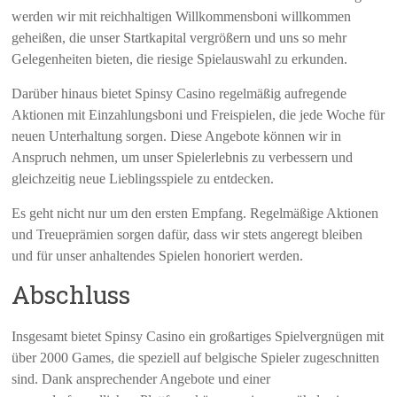
werden wir mit reichhaltigen Willkommensboni willkommen
geheißen, die unser Startkapital vergrößern und uns so mehr
Gelegenheiten bieten, die riesige Spielauswahl zu erkunden.
Darüber hinaus bietet Spinsy Casino regelmäßig aufregende
Aktionen mit Einzahlungsboni und Freispielen, die jede Woche für
neuen Unterhaltung sorgen. Diese Angebote können wir in
Anspruch nehmen, um unser Spielerlebnis zu verbessern und
gleichzeitig neue Lieblingsspiele zu entdecken.
Es geht nicht nur um den ersten Empfang. Regelmäßige Aktionen
und Treueprämien sorgen dafür, dass wir stets angeregt bleiben
und für unser anhaltendes Spielen honoriert werden.
Abschluss
Insgesamt bietet Spinsy Casino ein großartiges Spielvergnügen mit
über 2000 Games, die speziell auf belgische Spieler zugeschnitten
sind. Dank ansprechender Angebote und einer