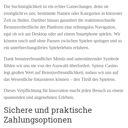
Die Suchmöglichkeit ist ein echter Gamechanger, denn sie
ermöglicht es uns, bestimmte Namen oder Kategorien in kürzester
Zeit zu finden. Darüber hinaus garantiert die reaktionsschnelle
Benutzeroberfläche der Plattform eine reibungslos Navigation,
egal ob wir am Desktop oder auf einem Smartphone spielen. Wir
können rasch und ohne Pausen zwischen Spielen springen und so
ein unterbrechungsfreies Spielerlebnis erfahren.
Dank benutzerfreundlicher Menüs und unterstützender Symbole
fühlen wir uns nie von der Auswahl überfordert. Spinsy Casino
legt großen Wert auf Benutzerfreundlichkeit, sodass wir uns auf
das Wesentliche fokussieren können – den Thrill des Spielens.
Dieses Verpflichtung für Innovation macht jeden Besuch zu einem
spannenden und angenehmen Erlebnis.
Sichere und praktische
Zahlungsoptionen