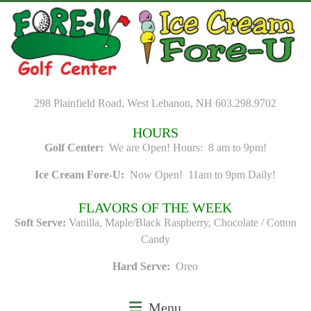
Skip
to
content
298 Plainfield Road, West Lebanon, NH 603.298.9702
HOURS
Golf Center:
We are Open! Hours: 8 am to 9pm!
Ice Cream Fore-U:
Now Open! 11am to 9pm Daily!
FLAVORS OF THE WEEK
Soft Serve:
Vanilla, Maple/Black Raspberry, Chocolate / Cotton
Candy
Hard Serve:
Oreo
Menu