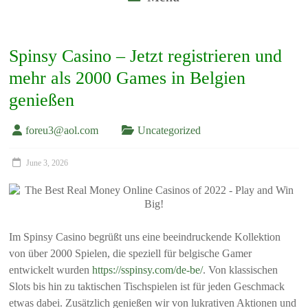
Spinsy Casino – Jetzt registrieren und
mehr als 2000 Games in Belgien
genießen
foreu3@aol.com
Uncategorized
June 3, 2026
Im Spinsy Casino begrüßt uns eine beeindruckende Kollektion
von über 2000 Spielen, die speziell für belgische Gamer
entwickelt wurden
https://sspinsy.com/de-be/
. Von klassischen
Slots bis hin zu taktischen Tischspielen ist für jeden Geschmack
etwas dabei. Zusätzlich genießen wir von lukrativen Aktionen und