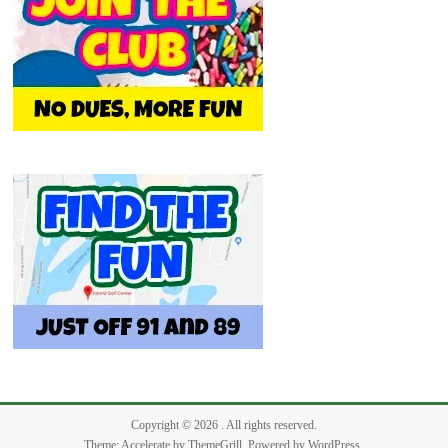
Copyright © 2026
. All rights reserved.
Theme:
Accelerate
by ThemeGrill. Powered by
WordPress
.