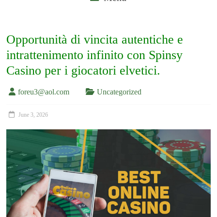
Opportunità di vincita autentiche e
intrattenimento infinito con Spinsy
Casino per i giocatori elvetici.
foreu3@aol.com
Uncategorized
June 3, 2026