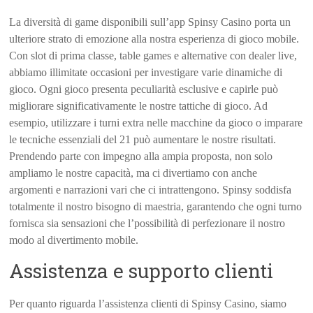
La diversità di game disponibili sull’app Spinsy Casino porta un
ulteriore strato di emozione alla nostra esperienza di gioco mobile.
Con slot di prima classe, table games e alternative con dealer live,
abbiamo illimitate occasioni per investigare varie dinamiche di
gioco. Ogni gioco presenta peculiarità esclusive e capirle può
migliorare significativamente le nostre tattiche di gioco. Ad
esempio, utilizzare i turni extra nelle macchine da gioco o imparare
le tecniche essenziali del 21 può aumentare le nostre risultati.
Prendendo parte con impegno alla ampia proposta, non solo
ampliamo le nostre capacità, ma ci divertiamo con anche
argomenti e narrazioni vari che ci intrattengono. Spinsy soddisfa
totalmente il nostro bisogno di maestria, garantendo che ogni turno
fornisca sia sensazioni che l’possibilità di perfezionare il nostro
modo al divertimento mobile.
Assistenza e supporto clienti
Per quanto riguarda l’assistenza clienti di Spinsy Casino, siamo