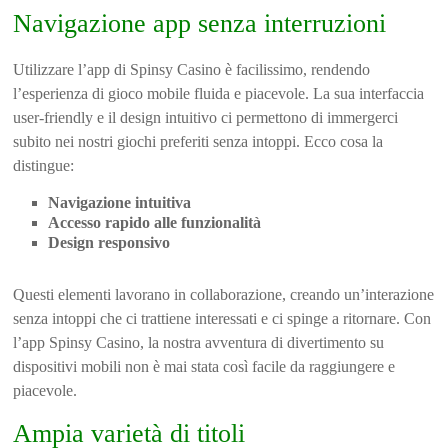
Navigazione app senza interruzioni
Utilizzare l’app di Spinsy Casino è facilissimo, rendendo
l’esperienza di gioco mobile fluida e piacevole. La sua interfaccia
user-friendly e il design intuitivo ci permettono di immergerci
subito nei nostri giochi preferiti senza intoppi. Ecco cosa la
distingue:
Navigazione intuitiva
Accesso rapido alle funzionalità
Design responsivo
Questi elementi lavorano in collaborazione, creando un’interazione
senza intoppi che ci trattiene interessati e ci spinge a ritornare. Con
l’app Spinsy Casino, la nostra avventura di divertimento su
dispositivi mobili non è mai stata così facile da raggiungere e
piacevole.
Ampia varietà di titoli