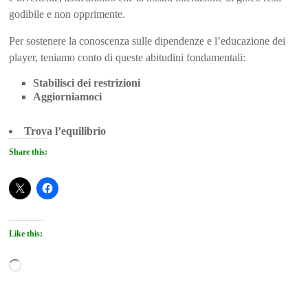
godibile e non opprimente.
Per sostenere la conoscenza sulle dipendenze e l’educazione dei
player, teniamo conto di queste abitudini fondamentali:
Stabilisci dei restrizioni
Aggiorniamoci
Trova l’equilibrio
Share this:
Like this:
Loading…