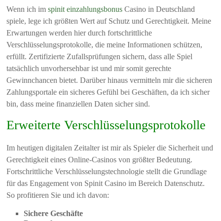
Wenn ich im
spinit einzahlungsbonus
Casino in Deutschland
spiele, lege ich größten Wert auf Schutz und Gerechtigkeit. Meine
Erwartungen werden hier durch fortschrittliche
Verschlüsselungsprotokolle, die meine Informationen schützen,
erfüllt. Zertifizierte Zufallsprüfungen sichern, dass alle Spiel
tatsächlich unvorhersehbar ist und mir somit gerechte
Gewinnchancen bietet. Darüber hinaus vermitteln mir die sicheren
Zahlungsportale ein sicheres Gefühl bei Geschäften, da ich sicher
bin, dass meine finanziellen Daten sicher sind.
Erweiterte Verschlüsselungsprotokolle
Im heutigen digitalen Zeitalter ist mir als Spieler die Sicherheit und
Gerechtigkeit eines Online-Casinos von größter Bedeutung.
Fortschrittliche Verschlüsselungstechnologie stellt die Grundlage
für das Engagement von Spinit Casino im Bereich Datenschutz.
So profitieren Sie und ich davon:
Sichere Geschäfte