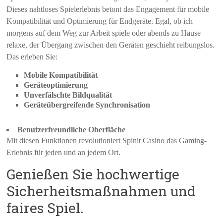
Dieses nahtloses Spielerlebnis betont das Engagement für mobile
Kompatibilität und Optimierung für Endgeräte. Egal, ob ich
morgens auf dem Weg zur Arbeit spiele oder abends zu Hause
relaxe, der Übergang zwischen den Geräten geschieht reibungslos.
Das erleben Sie:
Mobile Kompatibilität
Geräteoptimierung
Unverfälschte Bildqualität
Geräteübergreifende Synchronisation
Benutzerfreundliche Oberfläche
Mit diesen Funktionen revolutioniert Spinit Casino das Gaming-
Erlebnis für jeden und an jedem Ort.
Genießen Sie hochwertige
Sicherheitsmaßnahmen und
faires Spiel.