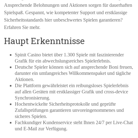
Ansprechende Belohnungen und Aktionen sorgen für dauerhaften
Spielspaß. Gespannt, wie kompetenter Support und erstklassige
Sicherheitsstandards hier unbeschwertes Spielen garantieren?
Erfahren Sie mehr.
Haupt Erkenntnisse
Spinit Casino bietet über 1.300 Spiele mit faszinierender
Grafik für ein abwechslungsreiches Spielerlebnis.
Deutsche Spieler können sich auf ansprechende Boni freuen,
darunter ein umfangreiches Willkommenspaket und tägliche
Aktionen.
Die Plattform gewährleistet ein reibungsloses Spielerlebnis
auf allen Geräten mit erstklassiger Grafik und cross-device
Synchronisierung.
Hochentwickelte Sicherheitsprotokolle und geprüfte
Zufallsprüfungen garantieren unvoreingenommenes und
sicheres Spielen.
Fachkundiger Kundenservice steht Ihnen 24/7 per Live-Chat
und E-Mail zur Verfügung.