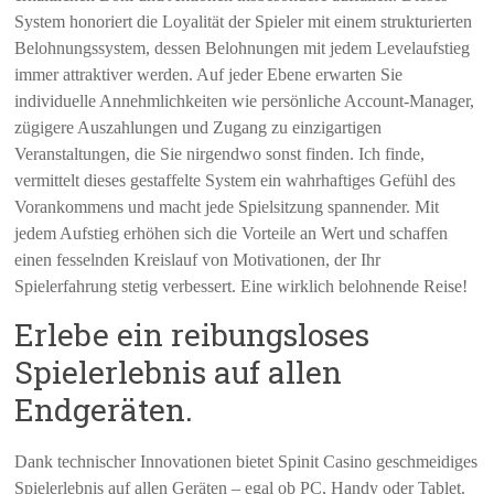
System honoriert die Loyalität der Spieler mit einem strukturierten
Belohnungssystem, dessen Belohnungen mit jedem Levelaufstieg
immer attraktiver werden. Auf jeder Ebene erwarten Sie
individuelle Annehmlichkeiten wie persönliche Account-Manager,
zügigere Auszahlungen und Zugang zu einzigartigen
Veranstaltungen, die Sie nirgendwo sonst finden. Ich finde,
vermittelt dieses gestaffelte System ein wahrhaftiges Gefühl des
Vorankommens und macht jede Spielsitzung spannender. Mit
jedem Aufstieg erhöhen sich die Vorteile an Wert und schaffen
einen fesselnden Kreislauf von Motivationen, der Ihr
Spielerfahrung stetig verbessert. Eine wirklich belohnende Reise!
Erlebe ein reibungsloses
Spielerlebnis auf allen
Endgeräten.
Dank technischer Innovationen bietet Spinit Casino geschmeidiges
Spielerlebnis auf allen Geräten – egal ob PC, Handy oder Tablet.