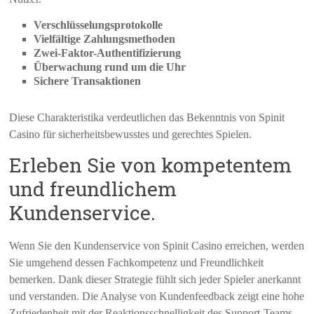
Verschlüsselungsprotokolle
Vielfältige Zahlungsmethoden
Zwei-Faktor-Authentifizierung
Überwachung rund um die Uhr
Sichere Transaktionen
Diese Charakteristika verdeutlichen das Bekenntnis von Spinit
Casino für sicherheitsbewusstes und gerechtes Spielen.
Erleben Sie von kompetentem
und freundlichem
Kundenservice.
Wenn Sie den Kundenservice von Spinit Casino erreichen, werden
Sie umgehend dessen Fachkompetenz und Freundlichkeit
bemerken. Dank dieser Strategie fühlt sich jeder Spieler anerkannt
und verstanden. Die Analyse von Kundenfeedback zeigt eine hohe
Zufriedenheit mit der Reaktionsschnelligkeit des Support-Teams.