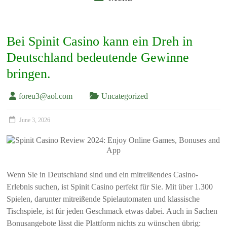
Bei Spinit Casino kann ein Dreh in
Deutschland bedeutende Gewinne
bringen.
foreu3@aol.com
Uncategorized
June 3, 2026
Wenn Sie in Deutschland sind und ein mitreißendes Casino-
Erlebnis suchen, ist Spinit Casino perfekt für Sie. Mit über 1.300
Spielen, darunter mitreißende Spielautomaten und klassische
Tischspiele, ist für jeden Geschmack etwas dabei. Auch in Sachen
Bonusangebote lässt die Plattform nichts zu wünschen übrig: