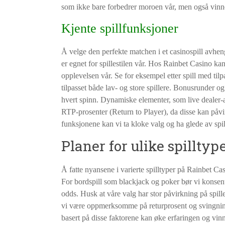
som ikke bare forbedrer moroen vår, men også vinne
Kjente spillfunksjoner
Å velge den perfekte matchen i et casinospill avhen
er egnet for spillestilen vår. Hos Rainbet Casino ka
opplevelsen vår. Se for eksempel etter spill med tilp
tilpasset både lav- og store spillere. Bonusrunder o
hvert spinn. Dynamiske elementer, som live dealer-al
RTP-prosenter (Return to Player), da disse kan påvi
funksjonene kan vi ta kloke valg og ha glede av spi
Planer for ulike spilltyp
Å fatte nyansene i varierte spilltyper på Rainbet Ca
For bordspill som blackjack og poker bør vi konsent
odds. Husk at våre valg har stor påvirkning på spillets 
vi være oppmerksomme på returprosent og svingninge
basert på disse faktorene kan øke erfaringen og vinne