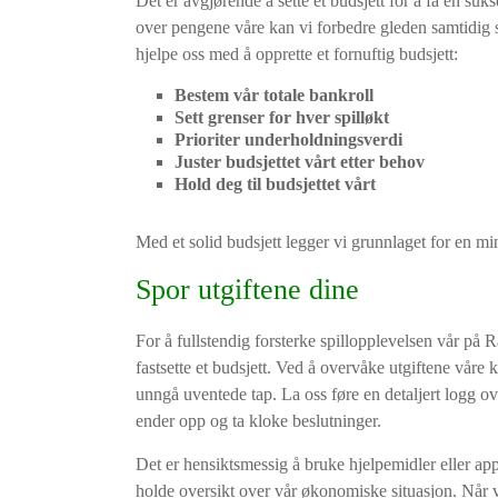
Det er avgjørende å sette et budsjett for å få en suk
over pengene våre kan vi forbedre gleden samtidig 
hjelpe oss med å opprette et fornuftig budsjett:
Bestem vår totale bankroll
Sett grenser for hver spilløkt
Prioriter underholdningsverdi
Juster budsjettet vårt etter behov
Hold deg til budsjettet vårt
Med et solid budsjett legger vi grunnlaget for en m
Spor utgiftene dine
For å fullstendig forsterke spillopplevelsen vår på R
fastsette et budsjett. Ved å overvåke utgiftene våre 
unngå uventede tap. La oss føre en detaljert logg ov
ender opp og ta kloke beslutninger.
Det er hensiktsmessig å bruke hjelpemidler eller ap
holde oversikt over vår økonomiske situasjon. Når vi