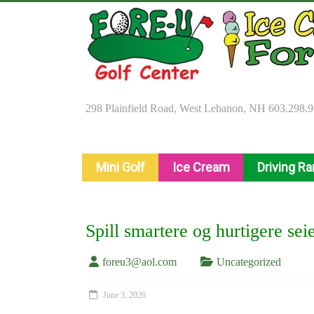
Skip
to
content
298 Plainfield Road, West Lebanon, NH 603.298.
Mini Golf
Ice Cream
Driving R
Spill smartere og hurtigere se
foreu3@aol.com
Uncategorized
June 3, 2026