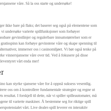
rsjansene våre. Så la oss starte og undersøke!
ger ikke bare på flaks; det baserer seg også på elementene som
n vi undersøke varierte spillfunksjoner som forhøyer
assbare gevinstlinjer og regulerbare innsatsstørrelser som er
g gratisspinn kan forhøye gevinstene våre og skape spenning til
ternativer, immerser oss i casinomiljøet. Vi bør også tenke på
rke vinnersjansene våre over tid. Ved å fokusere på disse
lleventyret vårt enda mer!
er
sino kan styrke sjansene våre for å oppnå suksess vesentlig.
rere oss om å kontrollere fundamentale strategier og regne ut
resultat. I forskjell til dette, når vi spiller spilleautomater, må
ne til varierte maskiner. Å bestemme seg for riktige spill
rspotensialet vårt. Live dealer-spill leverer en interaktiv