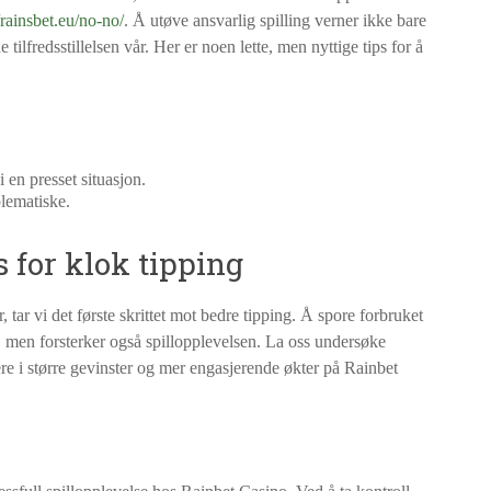
/rainsbet.eu/no-no/
. Å utøve ansvarlig spilling verner ikke bare
lfredsstillelsen vår. Her er noen lette, men nyttige tips for å
 en presset situasjon.
blematiske.
 for klok tipping
r, tar vi det første skrittet mot bedre tipping. Å spore forbruket
e, men forsterker også spillopplevelsen. La oss undersøke
e i større gevinster og mer engasjerende økter på Rainbet