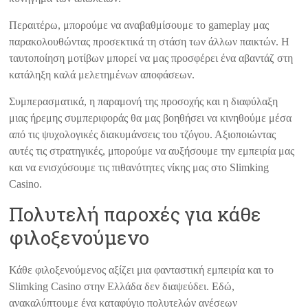
Περαιτέρω, μπορούμε να αναβαθμίσουμε το gameplay μας
παρακολουθώντας προσεκτικά τη στάση των άλλων παικτών. Η
ταυτοποίηση μοτίβων μπορεί να μας προσφέρει ένα αβαντάζ στη
κατάληξη καλά μελετημένων αποφάσεων.
Συμπερασματικά, η παραμονή της προσοχής και η διαφύλαξη
μιας ήρεμης συμπεριφοράς θα μας βοηθήσει να κινηθούμε μέσα
από τις ψυχολογικές διακυμάνσεις του τζόγου. Αξιοποιώντας
αυτές τις στρατηγικές, μπορούμε να αυξήσουμε την εμπειρία μας
και να ενισχύσουμε τις πιθανότητες νίκης μας στο Slimking
Casino.
Πολυτελή παροχές για κάθε
φιλοξενούμενο
Κάθε φιλοξενούμενος αξίζει μια φανταστική εμπειρία και το
Slimking Casino στην Ελλάδα δεν διαψεύδει. Εδώ,
ανακαλύπτουμε ένα καταφύγιο πολυτελών ανέσεων