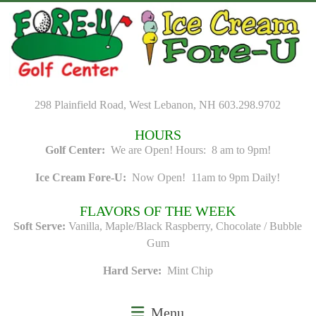
Skip
to
content
298 Plainfield Road, West Lebanon, NH 603.298.9702
HOURS
Golf Center:
We are Open! Hours: 8 am to 9pm!
Ice Cream Fore-U:
Now Open! 11am to 9pm Daily!
FLAVORS OF THE WEEK
Soft Serve:
Vanilla, Maple/Black Raspberry, Chocolate / Bubble
Gum
Hard Serve:
Mint Chip
Menu