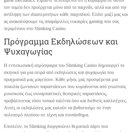
game mechanics. Είμαστε πεπεισμένοι ότι η κυριαρχία σε αυτόν
τον τομέα δεν προέρχεται μόνο από το παιχνίδι, αλλά και από την
αντίληψη των ιδιαιτεροτήτων κάθε παιχνιδιού. Ελάτε μαζί μας και
ας ανακαλύψουμε τις απαράμιλλες ευκαιρίες gaming που σας
περιμένουν στο Slimking Casino.
Πρόγραμμα Εκδηλώσεων και
Ψυχαγωγίας
Η εντυπωσιακή ατμόσφαιρα του Slimking Casino δημιουργεί το
σκηνικό για μια σειρά από εκδηλώσεις και ψυχαγωγία που
πραγματικά μας μαγεύουν. Κάθε μήνα, μας προσφέρεται μια
ποικιλία ζωντανών παραστάσεων που κυμαίνονται από γνωστούς
μουσικούς έως συναρπαστικές θεατρικές παραστάσεις,
προβάλλοντας τόσο τοπικά ταλέντα όσο και διεθνείς καλλιτέχνες.
Αυτές οι εκδηλώσεις μας καλούν να βυθιστούμε σε έναν
πολιτισμό πλούσιο σε τέχνη και συναίσθημα.
Επιπλέον, το Slimking διοργανώνει θεματικά πάρτι που