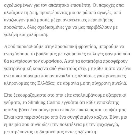
σχεδιασμένων για τον απαιτητικό επισκέπτη. Οι παροχές σπα
αλλάζουν τη ζωή, προσφέροντας μια σειρά από αγωγές, από
αναζωογονητικά μασάζ μέχρι ανανεωτικές περιποιήσεις
προσώπου, όλες σχεδιασμένες για να μας περιβάλλουν με
γαλήνη και χαλάρωση.
Αφού παραδοθούμε στην προσωπική φροντίδα, μπορούμε να
ενισχύσουμε το βράδυ μας με εξαιρετικές επιλογές φαγητού που
θα κεντρίσουν τον ουρανίσκο. Αυτά τα εστιατόρια προσφέρουν
γαστρονομική κουζίνα από γνωστούς σεφ, με κάθε πιάτο να είναι
ένα αριστούργημα που αντανακλά τις πλούσιες γαστρονομικές
κληρονομιές της Ελλάδας, σε αρμονία με τη σύγχρονη πινελιά.
Είτε ξεκουραζόμαστε στο σπα είτε απολαμβάνουμε εξαιρετικά
γεύματα, το Slimking Casino εγγυάται ότι κάθε επισκέπτης
απολαμβάνει ένα ασύγκριτο επίπεδο ευκολίας και κομψότητας.
Είναι κάτι περισσότερο από ένα συνηθισμένο καζίνο. Είναι μια
εμπειρία που συνδυάζει την πολυτέλεια με την ψυχαγωγία,
μετατρέποντας τη διαμονή μας όντως αξέχαστη.