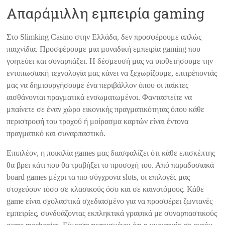
Απαράμιλλη εμπειρία gaming
Στο Slimking Casino στην Ελλάδα, δεν προσφέρουμε απλώς
παιχνίδια. Προσφέρουμε μια μοναδική εμπειρία gaming που
γοητεύει και συναρπάζει. Η δέσμευσή μας να υιοθετήσουμε την
εντυπωσιακή τεχνολογία μας κάνει να ξεχωρίζουμε, επιτρέποντάς
μας να δημιουργήσουμε ένα περιβάλλον όπου οι παίκτες
αισθάνονται πραγματικά ενσωματωμένοι. Φανταστείτε να
μπαίνετε σε έναν χώρο εικονικής πραγματικότητας όπου κάθε
περιστροφή του τροχού ή μοίρασμα καρτών είναι έντονα
πραγματικό και συναρπαστικό.
Επιπλέον, η ποικιλία games μας διασφαλίζει ότι κάθε επισκέπτης
θα βρει κάτι που θα τραβήξει το προσοχή του. Από παραδοσιακά
board games μέχρι τα πιο σύγχρονα slots, οι επιλογές μας
στοχεύουν τόσο σε κλασικούς όσο και σε καινοτόμους. Κάθε
game είναι σχολαστικά σχεδιασμένο για να προσφέρει ζωντανές
εμπειρίες, συνδυάζοντας εκπληκτικά γραφικά με συναρπαστικούς