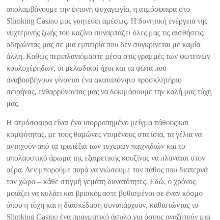
απολαμβάνουμε την έντονη ψυχαγωγία, η ατμόσφαιρα στο
Slimking Casino μας γοητεύει αμέσως. Η δονητική ενέργεια της
νυχτερινής ζωής του καζίνο συναρπάζει όλες μας τις αισθήσεις,
οδηγώντας μας σε μια εμπειρία που δεν συγκρίνεται με καμία
άλλη. Καθώς περιπλανιόμαστε μέσα στις γραμμές των φωτεινών
κουλοχέρηδων, οι μελωδικοί ήχοι και τα φώτα που
αναβοσβήνουν γίνονται ένα ακαταπόνητο προσκλητήριο
σειρήνας, ενθαρρύνοντας μας να δοκιμάσουμε την καλή μας τύχη
μας.
Η ατμόσφαιρα είναι ένα ισορροπημένο μείγμα πάθους και
κομψότητας, με τους θαμώνες ντυμένους στα ίσια, τα γέλια να
αντηχούν από τα τραπέζια των τυχερών παιχνιδιών και το
απολαυστικό άρωμα της εξαιρετικής κουζίνας να πλανάται στον
αέρα. Δεν μπορούμε παρά να νιώσουμε τον πάθος που διαπερνά
τον χώρο – κάθε στιγμή γεμάτη δυνατότητες. Εδώ, ο χρόνος
μοιάζει να κυλάει και βρισκόμαστε βυθισμένοι σε έναν κόσμο
όπου η τύχη και η διασκέδαση συνυπάρχουν, καθιστώντας το
Slimking Casino ένα πραγματικό άσυλο για όσους αναζητούν μια