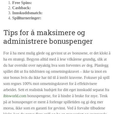
Free Spins:
Cashback:
Innskuddsmatch:
Spillturneringer:
Tips for å maksimere og
administrere bonuspenger
For å ha mest mulig glede og gevinst ut av bonusene, er det klokt å
ha en strategi. Begynn alltid med å lese vilkårene grundig, slik at
du har oversikt over nøyaktig hva som forventes av deg. Planlegg
spillet ditt ut fra tidsfristen og omsetningskravet – ikke ta imot en
stor bonus hvis du ikke har tid til å innfri kravene. Fokuser på spill
som regnes 100% mot omsetningskravet for å effektivisere
arbeidet. Sett et realistisk budsjett for ditt eget innskudd separat fra
ibisworld.com
bonuspengene, for å hindre å bruke for mye. Tenk
på at bonuspenger er ment å forlenge spilletiden og gi deg mer
moroa, ikke som en garanti for gevinst. Ved å forvalte tilbudene