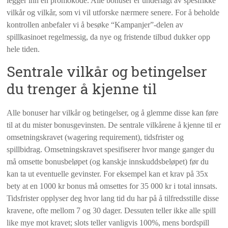
legger inn en promokode. Alle bonuser er underlagt av spesifikke
vilkår og vilkår, som vi vil utforske nærmere senere. For å beholde
kontrollen anbefaler vi å besøke “Kampanjer”-delen av
spillkasinoet regelmessig, da nye og fristende tilbud dukker opp
hele tiden.
Sentrale vilkår og betingelser
du trenger å kjenne til
Alle bonuser har vilkår og betingelser, og å glemme disse kan føre
til at du mister bonusgevinsten. De sentrale vilkårene å kjenne til er
omsetningskravet (wagering requirement), tidsfrister og
spillbidrag. Omsetningskravet spesifiserer hvor mange ganger du
må omsette bonusbeløpet (og kanskje innskuddsbeløpet) før du
kan ta ut eventuelle gevinster. For eksempel kan et krav på 35x
bety at en 1000 kr bonus må omsettes for 35 000 kr i total innsats.
Tidsfrister opplyser deg hvor lang tid du har på å tilfredsstille disse
kravene, ofte mellom 7 og 30 dager. Dessuten teller ikke alle spill
like mye mot kravet; slots teller vanligvis 100%, mens bordspill