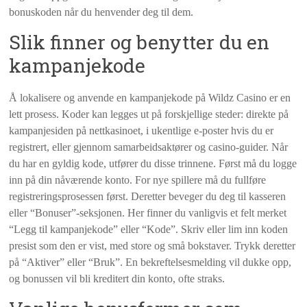
bonuskoden når du henvender deg til dem.
Slik finner og benytter du en
kampanjekode
Å lokalisere og anvende en kampanjekode på Wildz Casino er en
lett prosess. Koder kan legges ut på forskjellige steder: direkte på
kampanjesiden på nettkasinoet, i ukentlige e-poster hvis du er
registrert, eller gjennom samarbeidsaktører og casino-guider. Når
du har en gyldig kode, utfører du disse trinnene. Først må du logge
inn på din nåværende konto. For nye spillere må du fullføre
registreringsprosessen først. Deretter beveger du deg til kasseren
eller “Bonuser”-seksjonen. Her finner du vanligvis et felt merket
“Legg til kampanjekode” eller “Kode”. Skriv eller lim inn koden
presist som den er vist, med store og små bokstaver. Trykk deretter
på “Aktiver” eller “Bruk”. En bekreftelsesmelding vil dukke opp,
og bonussen vil bli kreditert din konto, ofte straks.