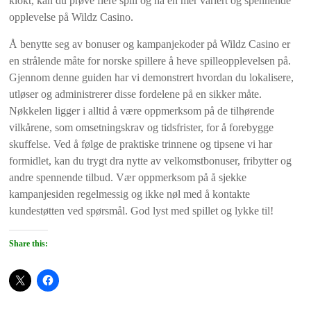
klokt, kan du prøve flere spill og ha en mer variert og spennende
opplevelse på Wildz Casino.
Å benytte seg av bonuser og kampanjekoder på Wildz Casino er
en strålende måte for norske spillere å heve spilleopplevelsen på.
Gjennom denne guiden har vi demonstrert hvordan du lokalisere,
utløser og administrerer disse fordelene på en sikker måte.
Nøkkelen ligger i alltid å være oppmerksom på de tilhørende
vilkårene, som omsetningskrav og tidsfrister, for å forebygge
skuffelse. Ved å følge de praktiske trinnene og tipsene vi har
formidlet, kan du trygt dra nytte av velkomstbonuser, fribytter og
andre spennende tilbud. Vær oppmerksom på å sjekke
kampanjesiden regelmessig og ikke nøl med å kontakte
kundestøtten ved spørsmål. God lyst med spillet og lykke til!
Share this: