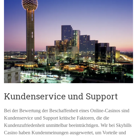
Kundenservice und Support
Bei der Bewertung der Beschaffenheit eines Online-Casinos sind
Kundenservice und Support kritische Faktoren, die die
Kundenzufriedenheit unmittelbar beeinträchtigen. Wir bei Skyhills
Casino haben Kundenmeinungen ausgewertet, um Vorteile und