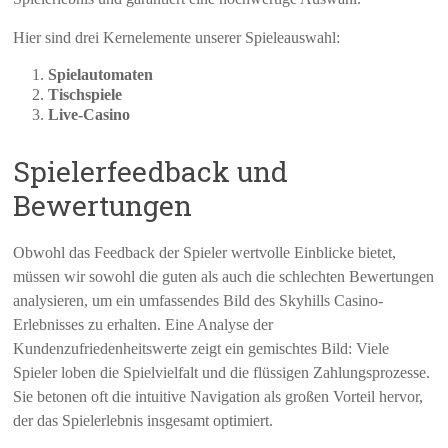
Hier sind drei Kernelemente unserer Spieleauswahl:
Spielautomaten
Tischspiele
Live-Casino
Spielerfeedback und
Bewertungen
Obwohl das Feedback der Spieler wertvolle Einblicke bietet,
müssen wir sowohl die guten als auch die schlechten Bewertungen
analysieren, um ein umfassendes Bild des Skyhills Casino-
Erlebnisses zu erhalten. Eine Analyse der
Kundenzufriedenheitswerte zeigt ein gemischtes Bild: Viele
Spieler loben die Spielvielfalt und die flüssigen Zahlungsprozesse.
Sie betonen oft die intuitive Navigation als großen Vorteil hervor,
der das Spielerlebnis insgesamt optimiert.