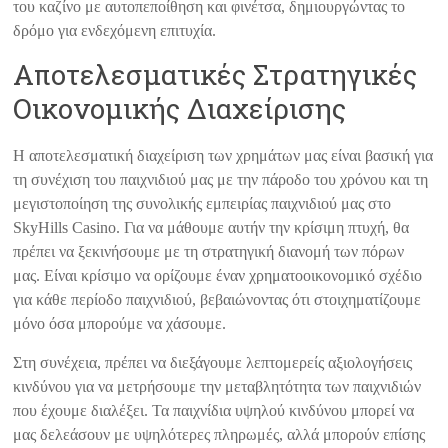
του καζίνο με αυτοπεποίθηση και φινέτσα, δημιουργώντας το
δρόμο για ενδεχόμενη επιτυχία.
Αποτελεσματικές Στρατηγικές
Οικονομικής Διαχείρισης
Η αποτελεσματική διαχείριση των χρημάτων μας είναι βασική για
τη συνέχιση του παιχνιδιού μας με την πάροδο του χρόνου και τη
μεγιστοποίηση της συνολικής εμπειρίας παιχνιδιού μας στο
SkyHills Casino. Για να μάθουμε αυτήν την κρίσιμη πτυχή, θα
πρέπει να ξεκινήσουμε με τη στρατηγική διανομή των πόρων
μας. Είναι κρίσιμο να ορίζουμε έναν χρηματοοικονομικό σχέδιο
για κάθε περίοδο παιχνιδιού, βεβαιώνοντας ότι στοιχηματίζουμε
μόνο όσα μπορούμε να χάσουμε.
Στη συνέχεια, πρέπει να διεξάγουμε λεπτομερείς αξιολογήσεις
κινδύνου για να μετρήσουμε την μεταβλητότητα των παιχνιδιών
που έχουμε διαλέξει. Τα παιχνίδια υψηλού κινδύνου μπορεί να
μας δελεάσουν με υψηλότερες πληρωμές, αλλά μπορούν επίσης