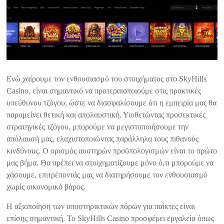
Ενώ χαίρουμε τον ενθουσιασμό του στοιχήματος στο SkyHills
Casino, είναι σημαντικό να προτεραιοποιούμε στις πρακτικές
υπεύθυνου τζόγου, ώστε να διασφαλίσουμε ότι η εμπειρία μας θα
παραμείνει θετική και απολαυστική. Υιοθετώντας προσεκτικές
στρατηγικές τζόγου, μπορούμε να μεγιστοποιήσουμε την
απόλαυσή μας, ελαχιστοποιώντας παράλληλα τους πιθανούς
κινδύνους. Ο ορισμός αυστηρών προϋπολογισμών είναι το πρώτο
μας βήμα. Θα πρέπει να στοιχηματίζουμε μόνο ό,τι μπορούμε να
χάσουμε, επιτρέποντάς μας να διατηρήσουμε τον ενθουσιασμό
χωρίς οικονομικό βάρος.
Η αξιοποίηση των υποστηρικτικών πόρων για παίκτες είναι
επίσης σημαντική. Το SkyHills Casino προσφέρει εργαλεία όπως