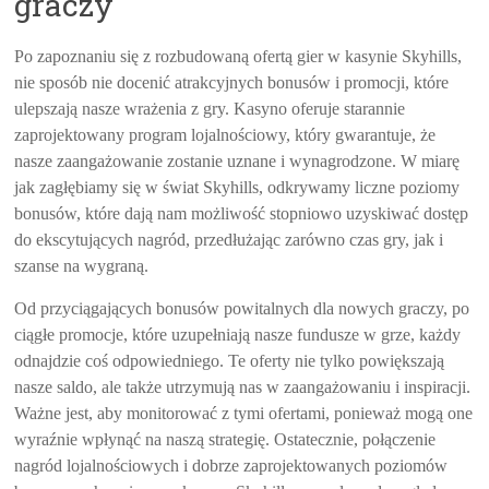
graczy
Po zapoznaniu się z rozbudowaną ofertą gier w kasynie Skyhills,
nie sposób nie docenić atrakcyjnych bonusów i promocji, które
ulepszają nasze wrażenia z gry. Kasyno oferuje starannie
zaprojektowany program lojalnościowy, który gwarantuje, że
nasze zaangażowanie zostanie uznane i wynagrodzone. W miarę
jak zagłębiamy się w świat Skyhills, odkrywamy liczne poziomy
bonusów, które dają nam możliwość stopniowo uzyskiwać dostęp
do ekscytujących nagród, przedłużając zarówno czas gry, jak i
szanse na wygraną.
Od przyciągających bonusów powitalnych dla nowych graczy, po
ciągłe promocje, które uzupełniają nasze fundusze w grze, każdy
odnajdzie coś odpowiedniego. Te oferty nie tylko powiększają
nasze saldo, ale także utrzymują nas w zaangażowaniu i inspiracji.
Ważne jest, aby monitorować z tymi ofertami, ponieważ mogą one
wyraźnie wpłynąć na naszą strategię. Ostatecznie, połączenie
nagród lojalnościowych i dobrze zaprojektowanych poziomów