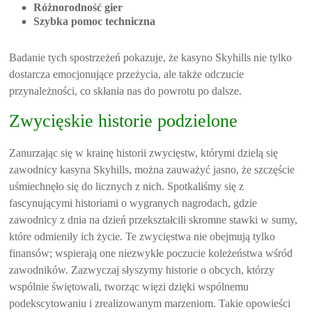
Różnorodność gier
Szybka pomoc techniczna
Badanie tych spostrzeżeń pokazuje, że kasyno Skyhills nie tylko
dostarcza emocjonujące przeżycia, ale także odczucie
przynależności, co skłania nas do powrotu po dalsze.
Zwycięskie historie podzielone
Zanurzając się w krainę historii zwycięstw, którymi dzielą się
zawodnicy kasyna Skyhills, można zauważyć jasno, że szczęście
uśmiechnęło się do licznych z nich. Spotkaliśmy się z
fascynującymi historiami o wygranych nagrodach, gdzie
zawodnicy z dnia na dzień przekształcili skromne stawki w sumy,
które odmieniły ich życie. Te zwycięstwa nie obejmują tylko
finansów; wspierają one niezwykłe poczucie koleżeństwa wśród
zawodników. Zazwyczaj słyszymy historie o obcych, którzy
wspólnie świętowali, tworząc więzi dzięki wspólnemu
podekscytowaniu i zrealizowanym marzeniom. Takie opowieści