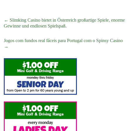
←
Slimking Casino bietet in Österreich großartige Spiele, enorme
Gewinne und endlosen Spielspaß.
Jogos com fundos real fáceis para Portugal com o Spinsy Casino
→