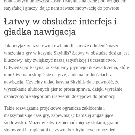
bonusowych umieszcza kasyno Skyhills na czele pod względem
satysfakcji graczy, dając nam zawsze motywację do powrotu.
Łatwy w obsłudze interfejs i
gładka nawigacja
Jak przyjazny użytkownikowi interfejs może odmienić nasze
wrażenia z gry w kasynie Skyhills? Łatwy w obsłudze design jest
kluczowy, aby zwiększyć naszą satysfakcję i uczestnictwo.
Odwiedzając kasyna, oczekujemy płynnego doświadczenia, które
umożliwi nam skupić się na grze, a nie na trudnościach z
nawigacją. Czytelny układ kasyna Skyhills daje pewność, że
wyszukanie ulubionych gier to prosta sprawa, dzięki wyraźnie
oznaczonym kategoriom i łatwemu dostępowi do promocji.
Takie rozwiązanie projektowe ogranicza zakłócenia i
maksymalizuje czas gry, zapewniając bardziej angażujące
środowisko. Możemy łatwo zmieniać między slotami, grami
stołowymi i krupierami na żywo, bez irytujących opóźnień.