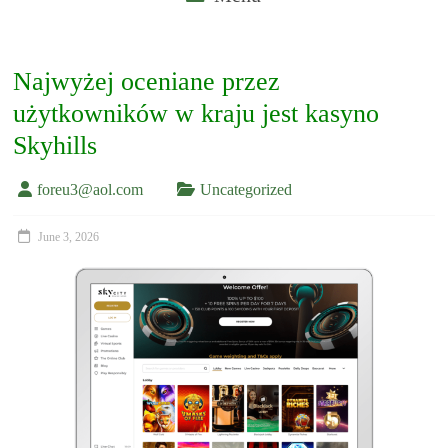
Najwyżej oceniane przez
użytkowników w kraju jest kasyno
Skyhills
foreu3@aol.com
Uncategorized
June 3, 2026