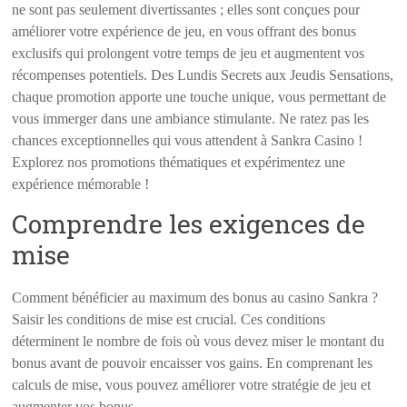
ne sont pas seulement divertissantes ; elles sont conçues pour
améliorer votre expérience de jeu, en vous offrant des bonus
exclusifs qui prolongent votre temps de jeu et augmentent vos
récompenses potentiels. Des Lundis Secrets aux Jeudis Sensations,
chaque promotion apporte une touche unique, vous permettant de
vous immerger dans une ambiance stimulante. Ne ratez pas les
chances exceptionnelles qui vous attendent à Sankra Casino !
Explorez nos promotions thématiques et expérimentez une
expérience mémorable !
Comprendre les exigences de
mise
Comment bénéficier au maximum des bonus au casino Sankra ?
Saisir les conditions de mise est crucial. Ces conditions
déterminent le nombre de fois où vous devez miser le montant du
bonus avant de pouvoir encaisser vos gains. En comprenant les
calculs de mise, vous pouvez améliorer votre stratégie de jeu et
augmenter vos bonus.