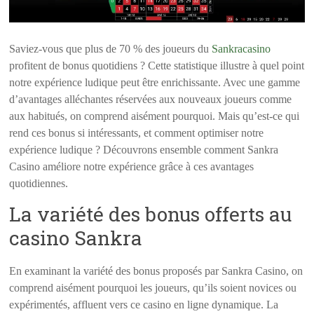
Saviez-vous que plus de 70 % des joueurs du
Sankracasino
profitent de bonus quotidiens ? Cette statistique illustre à quel point
notre expérience ludique peut être enrichissante. Avec une gamme
d’avantages alléchantes réservées aux nouveaux joueurs comme
aux habitués, on comprend aisément pourquoi. Mais qu’est-ce qui
rend ces bonus si intéressants, et comment optimiser notre
expérience ludique ? Découvrons ensemble comment Sankra
Casino améliore notre expérience grâce à ces avantages
quotidiennes.
La variété des bonus offerts au
casino Sankra
En examinant la variété des bonus proposés par Sankra Casino, on
comprend aisément pourquoi les joueurs, qu’ils soient novices ou
expérimentés, affluent vers ce casino en ligne dynamique. La