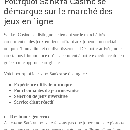
Pourquoi Sankra Casino se
démarque sur le marché des
jeux en ligne
Sankra Casino se distingue nettement sur le marché très
concurrentiel des jeux en ligne, offrant aux joueurs un cocktail
unique d’innovation et de divertissement. Dès notre arrivée, nous
constatons l’importance qu’ils accordent à notre expérience de jeu
grâce à une approche originale.
Voici pourquoi le casino Sankra se distingue :
Expérience utilisateur unique
Fonctionnalités de jeu innovantes
Sélection de jeux diversifiée
Service client réactif
Des bonus généreux
Au casino Sankra, nous ne faisons pas que jouer ; nous explorons
un univers captivant et en constante évolution. Ils excellent dans