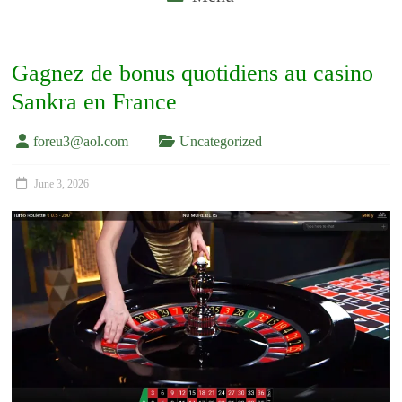
Gagnez de bonus quotidiens au casino
Sankra en France
foreu3@aol.com
Uncategorized
June 3, 2026