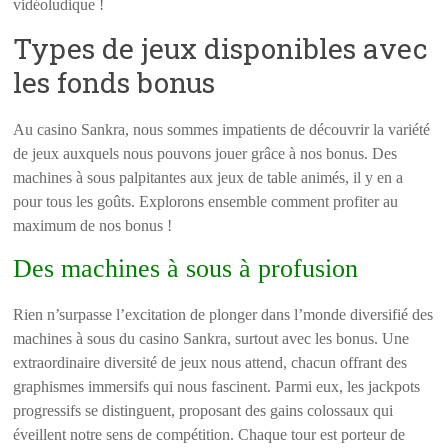
vidéoludique !
Types de jeux disponibles avec
les fonds bonus
Au casino Sankra, nous sommes impatients de découvrir la variété
de jeux auxquels nous pouvons jouer grâce à nos bonus. Des
machines à sous palpitantes aux jeux de table animés, il y en a
pour tous les goûts. Explorons ensemble comment profiter au
maximum de nos bonus !
Des machines à sous à profusion
Rien n’surpasse l’excitation de plonger dans l’monde diversifié des
machines à sous du casino Sankra, surtout avec les bonus. Une
extraordinaire diversité de jeux nous attend, chacun offrant des
graphismes immersifs qui nous fascinent. Parmi eux, les jackpots
progressifs se distinguent, proposant des gains colossaux qui
éveillent notre sens de compétition. Chaque tour est porteur de