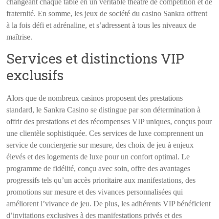
changeant chaque table en un véritable théâtre de compétition et de
fraternité. En somme, les jeux de société du casino Sankra offrent
à la fois défi et adrénaline, et s’adressent à tous les niveaux de
maîtrise.
Services et distinctions VIP
exclusifs
Alors que de nombreux casinos proposent des prestations
standard, le Sankra Casino se distingue par son détermination à
offrir des prestations et des récompenses VIP uniques, conçus pour
une clientèle sophistiquée. Ces services de luxe comprennent un
service de conciergerie sur mesure, des choix de jeu à enjeux
élevés et des logements de luxe pour un confort optimal. Le
programme de fidélité, conçu avec soin, offre des avantages
progressifs tels qu’un accès prioritaire aux manifestations, des
promotions sur mesure et des vivances personnalisées qui
améliorent l’vivance de jeu. De plus, les adhérents VIP bénéficient
d’invitations exclusives à des manifestations privés et des