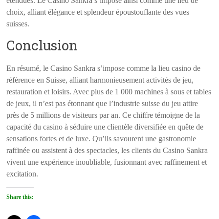
étendues. Le Casino Sankra s’impose ainsi comme une lieu de
choix, alliant élégance et splendeur époustouflante des vues
suisses.
Conclusion
En résumé, le Casino Sankra s’impose comme la lieu casino de
référence en Suisse, alliant harmonieusement activités de jeu,
restauration et loisirs. Avec plus de 1 000 machines à sous et tables
de jeux, il n’est pas étonnant que l’industrie suisse du jeu attire
près de 5 millions de visiteurs par an. Ce chiffre témoigne de la
capacité du casino à séduire une clientèle diversifiée en quête de
sensations fortes et de luxe. Qu’ils savourent une gastronomie
raffinée ou assistent à des spectacles, les clients du Casino Sankra
vivent une expérience inoubliable, fusionnant avec raffinement et
excitation.
Share this: