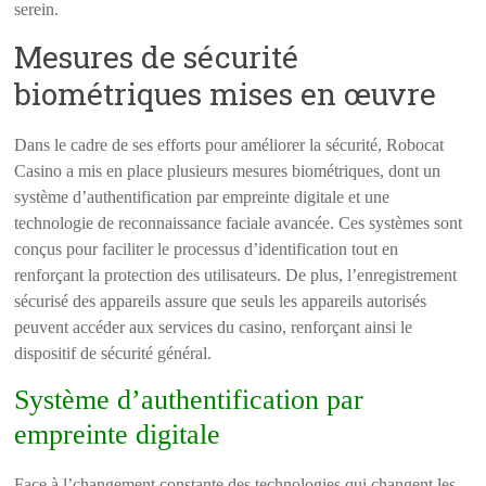
serein.
Mesures de sécurité
biométriques mises en œuvre
Dans le cadre de ses efforts pour améliorer la sécurité, Robocat
Casino a mis en place plusieurs mesures biométriques, dont un
système d’authentification par empreinte digitale et une
technologie de reconnaissance faciale avancée. Ces systèmes sont
conçus pour faciliter le processus d’identification tout en
renforçant la protection des utilisateurs. De plus, l’enregistrement
sécurisé des appareils assure que seuls les appareils autorisés
peuvent accéder aux services du casino, renforçant ainsi le
dispositif de sécurité général.
Système d’authentification par
empreinte digitale
Face à l’changement constante des technologies qui changent les