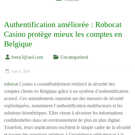
Authentification améliorée : Robocat
Casino protège mieux les comptes en
Belgique
foreu3@aol.com
Uncategorized
June 3, 2026
robocat
Casino a considérablement renforcé la sécurité des
comptes clients en Belgique grâce à un système d’authentification
avancé. Ces amendements reposent sur des mesures de sécurité
sophistiquées, notamment l’authentification multifacteurs et les
solutions biométriques. Elles visent à sécuriser les informations
confidentielles dans un environnement de plus en plus digital.
Toutefois, leurs implications excèdent le simple cadre de la sécurité
et posent des questions relatives à l’expérience utilisateur et à la