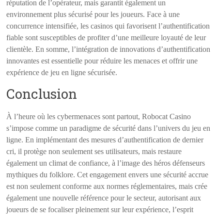
réputation de l’opérateur, mais garantit également un
environnement plus sécurisé pour les joueurs. Face à une
concurrence intensifiée, les casinos qui favorisent l’authentification
fiable sont susceptibles de profiter d’une meilleure loyauté de leur
clientèle. En somme, l’intégration de innovations d’authentification
innovantes est essentielle pour réduire les menaces et offrir une
expérience de jeu en ligne sécurisée.
Conclusion
À l’heure où les cybermenaces sont partout, Robocat Casino
s’impose comme un paradigme de sécurité dans l’univers du jeu en
ligne. En implémentant des mesures d’authentification de dernier
cri, il protège non seulement ses utilisateurs, mais restaure
également un climat de confiance, à l’image des héros défenseurs
mythiques du folklore. Cet engagement envers une sécurité accrue
est non seulement conforme aux normes réglementaires, mais crée
également une nouvelle référence pour le secteur, autorisant aux
joueurs de se focaliser pleinement sur leur expérience, l’esprit