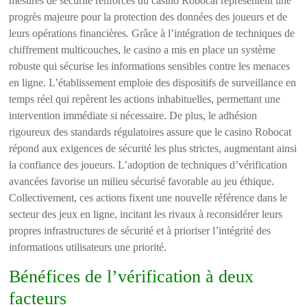
mesures de sécurité renforcés du casino Robocat représentent une
progrès majeure pour la protection des données des joueurs et de
leurs opérations financières. Grâce à l’intégration de techniques de
chiffrement multicouches, le casino a mis en place un système
robuste qui sécurise les informations sensibles contre les menaces
en ligne. L’établissement emploie des dispositifs de surveillance en
temps réel qui repèrent les actions inhabituelles, permettant une
intervention immédiate si nécessaire. De plus, le adhésion
rigoureux des standards régulatoires assure que le casino Robocat
répond aux exigences de sécurité les plus strictes, augmentant ainsi
la confiance des joueurs. L’adoption de techniques d’vérification
avancées favorise un milieu sécurisé favorable au jeu éthique.
Collectivement, ces actions fixent une nouvelle référence dans le
secteur des jeux en ligne, incitant les rivaux à reconsidérer leurs
propres infrastructures de sécurité et à prioriser l’intégrité des
informations utilisateurs une priorité.
Bénéfices de l’vérification à deux
facteurs