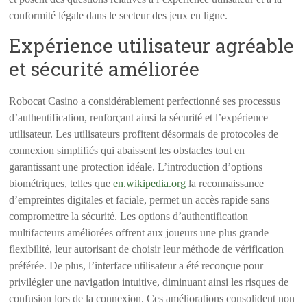
conformité légale dans le secteur des jeux en ligne.
Expérience utilisateur agréable
et sécurité améliorée
Robocat Casino a considérablement perfectionné ses processus
d’authentification, renforçant ainsi la sécurité et l’expérience
utilisateur. Les utilisateurs profitent désormais de protocoles de
connexion simplifiés qui abaissent les obstacles tout en
garantissant une protection idéale. L’introduction d’options
biométriques, telles que
en.wikipedia.org
la reconnaissance
d’empreintes digitales et faciale, permet un accès rapide sans
compromettre la sécurité. Les options d’authentification
multifacteurs améliorées offrent aux joueurs une plus grande
flexibilité, leur autorisant de choisir leur méthode de vérification
préférée. De plus, l’interface utilisateur a été reconçue pour
privilégier une navigation intuitive, diminuant ainsi les risques de
confusion lors de la connexion. Ces améliorations consolident non