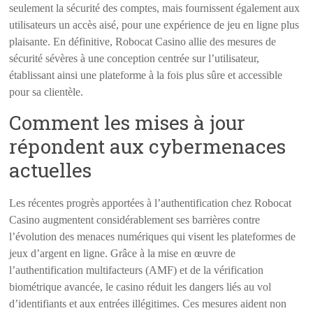
seulement la sécurité des comptes, mais fournissent également aux
utilisateurs un accès aisé, pour une expérience de jeu en ligne plus
plaisante. En définitive, Robocat Casino allie des mesures de
sécurité sévères à une conception centrée sur l’utilisateur,
établissant ainsi une plateforme à la fois plus sûre et accessible
pour sa clientèle.
Comment les mises à jour
répondent aux cybermenaces
actuelles
Les récentes progrès apportées à l’authentification chez Robocat
Casino augmentent considérablement ses barrières contre
l’évolution des menaces numériques qui visent les plateformes de
jeux d’argent en ligne. Grâce à la mise en œuvre de
l’authentification multifacteurs (AMF) et de la vérification
biométrique avancée, le casino réduit les dangers liés au vol
d’identifiants et aux entrées illégitimes. Ces mesures aident non