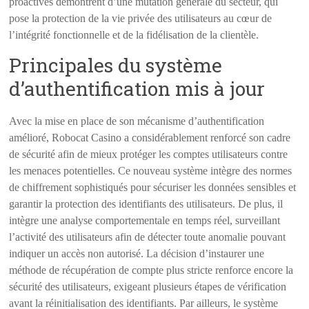
proactives démontrent d’une mutation générale du secteur, qui
pose la protection de la vie privée des utilisateurs au cœur de
l’intégrité fonctionnelle et de la fidélisation de la clientèle.
Principales du système
d’authentification mis à jour
Avec la mise en place de son mécanisme d’authentification
amélioré, Robocat Casino a considérablement renforcé son cadre
de sécurité afin de mieux protéger les comptes utilisateurs contre
les menaces potentielles. Ce nouveau système intègre des normes
de chiffrement sophistiqués pour sécuriser les données sensibles et
garantir la protection des identifiants des utilisateurs. De plus, il
intègre une analyse comportementale en temps réel, surveillant
l’activité des utilisateurs afin de détecter toute anomalie pouvant
indiquer un accès non autorisé. La décision d’instaurer une
méthode de récupération de compte plus stricte renforce encore la
sécurité des utilisateurs, exigeant plusieurs étapes de vérification
avant la réinitialisation des identifiants. Par ailleurs, le système