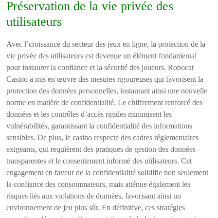
Préservation de la vie privée des
utilisateurs
Avec l’croissance du secteur des jeux en ligne, la protection de la
vie privée des utilisateurs est devenue un élément fondamental
pour instaurer la confiance et la sécurité des joueurs. Robocat
Casino a mis en œuvre des mesures rigoureuses qui favorisent la
protection des données personnelles, instaurant ainsi une nouvelle
norme en matière de confidentialité. Le chiffrement renforcé des
données et les contrôles d’accès rigides minimisent les
vulnérabilités, garantissant la confidentialité des informations
sensibles. De plus, le casino respecte des cadres réglementaires
exigeants, qui requièrent des pratiques de gestion des données
transparentes et le consentement informé des utilisateurs. Cet
engagement en faveur de la confidentialité solidifie non seulement
la confiance des consommateurs, mais atténue également les
risques liés aux violations de données, favorisant ainsi un
environnement de jeu plus sûr. En définitive, ces stratégies