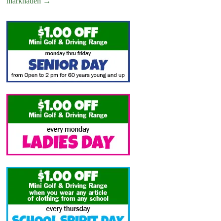
marknaden
→