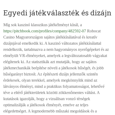
Egyedi játékválaszték és dizájn
Míg sok kaszinó klasszikus játékélményt kínál, a
https://pitchbook.com/profiles/company/482592-07
Robocat
Casino Magyarországon sajátos játékkínálatával és kreatív
dizájnjával emelkedik ki. A kaszinó változatos játékkínálattal
rendelkezik, tartalmazva a nem hagyományos nyerőgépeket és az
elmélyült VR-élményeket, amelyek a legváltozatosabb vágyakat
elégítenek ki. Az statisztikák azt mutatják, hogy az sajátos
játékmechanikák beépítése növeli a játékosok hűségét, és jobb
hűségarányt biztosít. Az építészeti dizájn jellemzők szintén
érdekesek, olyan terekkel, amelyek megkönnyítik mind az
látványos élményt, mind a praktikus folyamatosságot, lehetővé
téve a eltérő játékterületek közötti zökkenőmentes váltást. A
kutatások igazolják, hogy a vizuálisan vonzó térségek
optimalizálják a játékosok élményét, emelve az teljes
elégedettséget. A legmodernebb műszaki megoldások és a