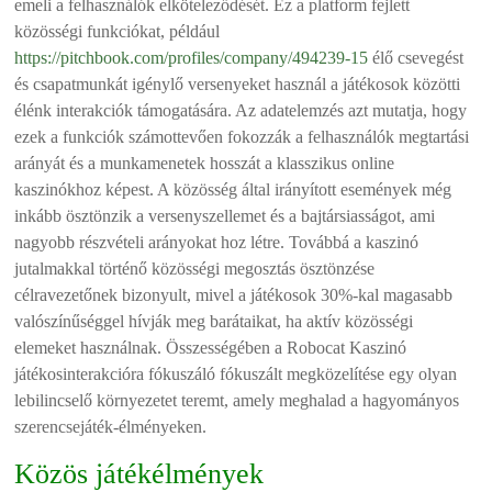
emeli a felhasználók elköteleződését. Ez a platform fejlett
közösségi funkciókat, például
https://pitchbook.com/profiles/company/494239-15
élő csevegést
és csapatmunkát igénylő versenyeket használ a játékosok közötti
élénk interakciók támogatására. Az adatelemzés azt mutatja, hogy
ezek a funkciók számottevően fokozzák a felhasználók megtartási
arányát és a munkamenetek hosszát a klasszikus online
kaszinókhoz képest. A közösség által irányított események még
inkább ösztönzik a versenyszellemet és a bajtársiasságot, ami
nagyobb részvételi arányokat hoz létre. Továbbá a kaszinó
jutalmakkal történő közösségi megosztás ösztönzése
célravezetőnek bizonyult, mivel a játékosok 30%-kal magasabb
valószínűséggel hívják meg barátaikat, ha aktív közösségi
elemeket használnak. Összességében a Robocat Kaszinó
játékosinterakcióra fókuszáló fókuszált megközelítése egy olyan
lebilincselő környezetet teremt, amely meghalad a hagyományos
szerencsejáték-élményeken.
Közös játékélmények