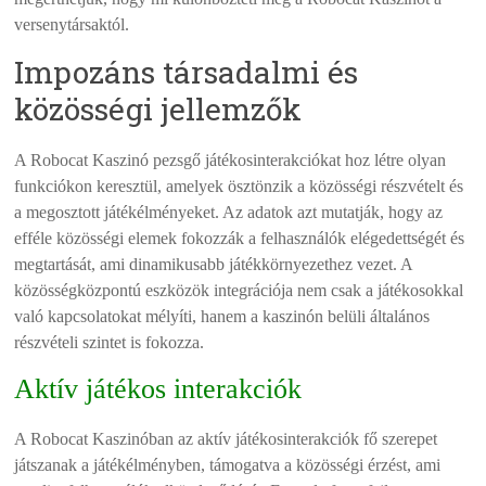
versenytársaktól.
Impozáns társadalmi és
közösségi jellemzők
A Robocat Kaszinó pezsgő játékosinterakciókat hoz létre olyan
funkciókon keresztül, amelyek ösztönzik a közösségi részvételt és
a megosztott játékélményeket. Az adatok azt mutatják, hogy az
efféle közösségi elemek fokozzák a felhasználók elégedettségét és
megtartását, ami dinamikusabb játékkörnyezethez vezet. A
közösségközpontú eszközök integrációja nem csak a játékosokkal
való kapcsolatokat mélyíti, hanem a kaszinón belüli általános
részvételi szintet is fokozza.
Aktív játékos interakciók
A Robocat Kaszinóban az aktív játékosinterakciók fő szerepet
játszanak a játékélményben, támogatva a közösségi érzést, ami