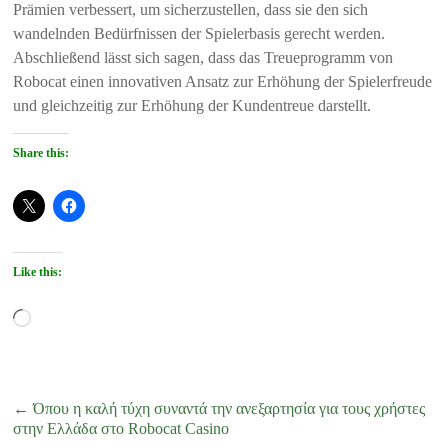
Prämien verbessert, um sicherzustellen, dass sie den sich
wandelnden Bedürfnissen der Spielerbasis gerecht werden.
Abschließend lässt sich sagen, dass das Treueprogramm von
Robocat einen innovativen Ansatz zur Erhöhung der Spielerfreude
und gleichzeitig zur Erhöhung der Kundentreue darstellt.
Share this:
Like this:
Loading…
←
Όπου η καλή τύχη συναντά την ανεξαρτησία για τους χρήστες
στην Ελλάδα στο Robocat Casino