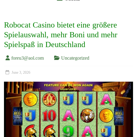
Robocat Casino bietet eine größere
Spielauswahl, mehr Boni und mehr
Spielspaß in Deutschland
foreu3@aol.com
Uncategorized
June 3, 2026