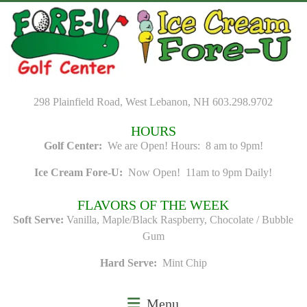
Skip
to
content
298 Plainfield Road, West Lebanon, NH 603.298.9702
HOURS
Golf Center:
We are Open! Hours: 8 am to 9pm!
Ice Cream Fore-U:
Now Open! 11am to 9pm Daily!
FLAVORS OF THE WEEK
Soft Serve:
Vanilla, Maple/Black Raspberry, Chocolate / Bubble
Gum
Hard Serve:
Mint Chip
Menu