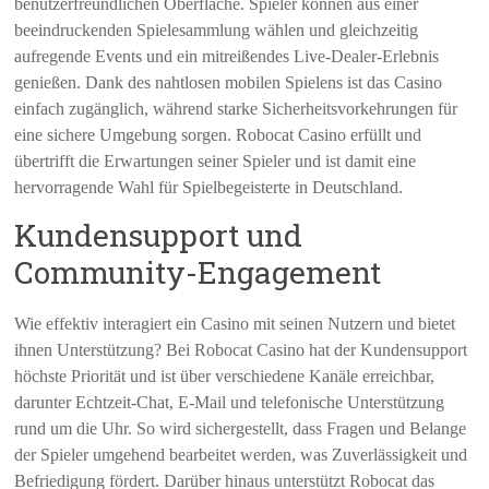
benutzerfreundlichen Oberfläche. Spieler können aus einer
beeindruckenden Spielesammlung wählen und gleichzeitig
aufregende Events und ein mitreißendes Live-Dealer-Erlebnis
genießen. Dank des nahtlosen mobilen Spielens ist das Casino
einfach zugänglich, während starke Sicherheitsvorkehrungen für
eine sichere Umgebung sorgen. Robocat Casino erfüllt und
übertrifft die Erwartungen seiner Spieler und ist damit eine
hervorragende Wahl für Spielbegeisterte in Deutschland.
Kundensupport und
Community-Engagement
Wie effektiv interagiert ein Casino mit seinen Nutzern und bietet
ihnen Unterstützung? Bei Robocat Casino hat der Kundensupport
höchste Priorität und ist über verschiedene Kanäle erreichbar,
darunter Echtzeit-Chat, E-Mail und telefonische Unterstützung
rund um die Uhr. So wird sichergestellt, dass Fragen und Belange
der Spieler umgehend bearbeitet werden, was Zuverlässigkeit und
Befriedigung fördert. Darüber hinaus unterstützt Robocat das