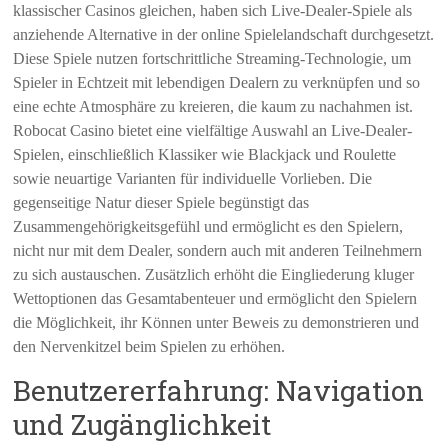
klassischer Casinos gleichen, haben sich Live-Dealer-Spiele als
anziehende Alternative in der online Spielelandschaft durchgesetzt.
Diese Spiele nutzen fortschrittliche Streaming-Technologie, um
Spieler in Echtzeit mit lebendigen Dealern zu verknüpfen und so
eine echte Atmosphäre zu kreieren, die kaum zu nachahmen ist.
Robocat Casino bietet eine vielfältige Auswahl an Live-Dealer-
Spielen, einschließlich Klassiker wie Blackjack und Roulette
sowie neuartige Varianten für individuelle Vorlieben. Die
gegenseitige Natur dieser Spiele begünstigt das
Zusammengehörigkeitsgefühl und ermöglicht es den Spielern,
nicht nur mit dem Dealer, sondern auch mit anderen Teilnehmern
zu sich austauschen. Zusätzlich erhöht die Eingliederung kluger
Wettoptionen das Gesamtabenteuer und ermöglicht den Spielern
die Möglichkeit, ihr Können unter Beweis zu demonstrieren und
den Nervenkitzel beim Spielen zu erhöhen.
Benutzererfahrung: Navigation
und Zugänglichkeit