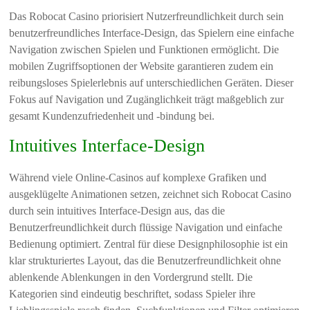
Das Robocat Casino priorisiert Nutzerfreundlichkeit durch sein
benutzerfreundliches Interface-Design, das Spielern eine einfache
Navigation zwischen Spielen und Funktionen ermöglicht. Die
mobilen Zugriffsoptionen der Website garantieren zudem ein
reibungsloses Spielerlebnis auf unterschiedlichen Geräten. Dieser
Fokus auf Navigation und Zugänglichkeit trägt maßgeblich zur
gesamt Kundenzufriedenheit und -bindung bei.
Intuitives Interface-Design
Während viele Online-Casinos auf komplexe Grafiken und
ausgeklügelte Animationen setzen, zeichnet sich Robocat Casino
durch sein intuitives Interface-Design aus, das die
Benutzerfreundlichkeit durch flüssige Navigation und einfache
Bedienung optimiert. Zentral für diese Designphilosophie ist ein
klar strukturiertes Layout, das die Benutzerfreundlichkeit ohne
ablenkende Ablenkungen in den Vordergrund stellt. Die
Kategorien sind eindeutig beschriftet, sodass Spieler ihre