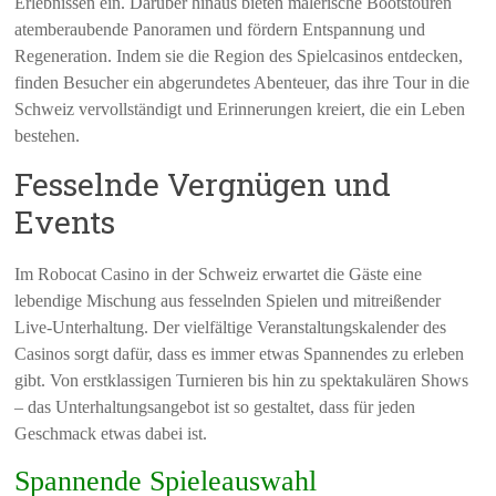
Erlebnissen ein. Darüber hinaus bieten malerische Bootstouren
atemberaubende Panoramen und fördern Entspannung und
Regeneration. Indem sie die Region des Spielcasinos entdecken,
finden Besucher ein abgerundetes Abenteuer, das ihre Tour in die
Schweiz vervollständigt und Erinnerungen kreiert, die ein Leben
bestehen.
Fesselnde Vergnügen und
Events
Im Robocat Casino in der Schweiz erwartet die Gäste eine
lebendige Mischung aus fesselnden Spielen und mitreißender
Live-Unterhaltung. Der vielfältige Veranstaltungskalender des
Casinos sorgt dafür, dass es immer etwas Spannendes zu erleben
gibt. Von erstklassigen Turnieren bis hin zu spektakulären Shows
– das Unterhaltungsangebot ist so gestaltet, dass für jeden
Geschmack etwas dabei ist.
Spannende Spieleauswahl