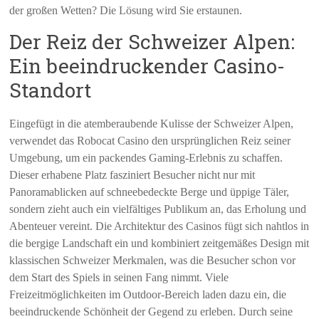
der großen Wetten? Die Lösung wird Sie erstaunen.
Der Reiz der Schweizer Alpen:
Ein beeindruckender Casino-
Standort
Eingefügt in die atemberaubende Kulisse der Schweizer Alpen,
verwendet das Robocat Casino den ursprünglichen Reiz seiner
Umgebung, um ein packendes Gaming-Erlebnis zu schaffen.
Dieser erhabene Platz fasziniert Besucher nicht nur mit
Panoramablicken auf schneebedeckte Berge und üppige Täler,
sondern zieht auch ein vielfältiges Publikum an, das Erholung und
Abenteuer vereint. Die Architektur des Casinos fügt sich nahtlos in
die bergige Landschaft ein und kombiniert zeitgemäßes Design mit
klassischen Schweizer Merkmalen, was die Besucher schon vor
dem Start des Spiels in seinen Fang nimmt. Viele
Freizeitmöglichkeiten im Outdoor-Bereich laden dazu ein, die
beeindruckende Schönheit der Gegend zu erleben. Durch seine