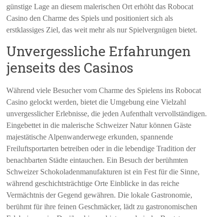
günstige Lage an diesem malerischen Ort erhöht das Robocat
Casino den Charme des Spiels und positioniert sich als
erstklassiges Ziel, das weit mehr als nur Spielvergnügen bietet.
Unvergessliche Erfahrungen
jenseits des Casinos
Während viele Besucher vom Charme des Spielens ins Robocat
Casino gelockt werden, bietet die Umgebung eine Vielzahl
unvergesslicher Erlebnisse, die jeden Aufenthalt vervollständigen.
Eingebettet in die malerische Schweizer Natur können Gäste
majestätische Alpenwanderwege erkunden, spannende
Freiluftsportarten betreiben oder in die lebendige Tradition der
benachbarten Städte eintauchen. Ein Besuch der berühmten
Schweizer Schokoladenmanufakturen ist ein Fest für die Sinne,
während geschichtsträchtige Orte Einblicke in das reiche
Vermächtnis der Gegend gewähren. Die lokale Gastronomie,
berühmt für ihre feinen Geschmäcker, lädt zu gastronomischen