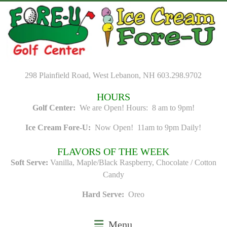
Skip
to
content
298 Plainfield Road, West Lebanon, NH 603.298.9702
HOURS
Golf Center:
We are Open! Hours: 8 am to 9pm!
Ice Cream Fore-U:
Now Open! 11am to 9pm Daily!
FLAVORS OF THE WEEK
Soft Serve:
Vanilla, Maple/Black Raspberry, Chocolate / Cotton
Candy
Hard Serve:
Oreo
Menu