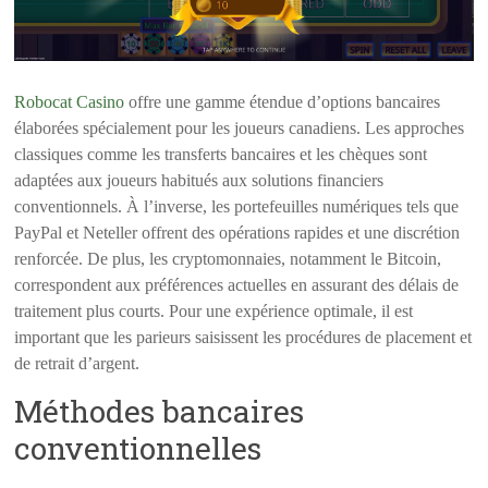
Robocat Casino
offre une gamme étendue d’options bancaires
élaborées spécialement pour les joueurs canadiens. Les approches
classiques comme les transferts bancaires et les chèques sont
adaptées aux joueurs habitués aux solutions financiers
conventionnels. À l’inverse, les portefeuilles numériques tels que
PayPal et Neteller offrent des opérations rapides et une discrétion
renforcée. De plus, les cryptomonnaies, notamment le Bitcoin,
correspondent aux préférences actuelles en assurant des délais de
traitement plus courts. Pour une expérience optimale, il est
important que les parieurs saisissent les procédures de placement et
de retrait d’argent.
Méthodes bancaires
conventionnelles