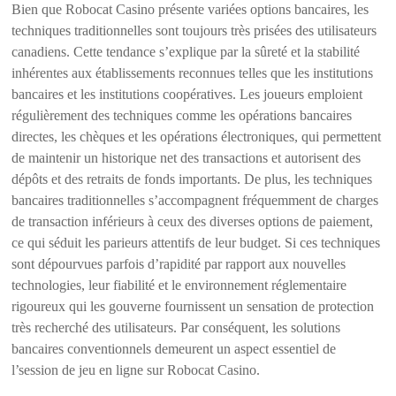
Bien que Robocat Casino présente variées options bancaires, les
techniques traditionnelles sont toujours très prisées des utilisateurs
canadiens. Cette tendance s’explique par la sûreté et la stabilité
inhérentes aux établissements reconnues telles que les institutions
bancaires et les institutions coopératives. Les joueurs emploient
régulièrement des techniques comme les opérations bancaires
directes, les chèques et les opérations électroniques, qui permettent
de maintenir un historique net des transactions et autorisent des
dépôts et des retraits de fonds importants. De plus, les techniques
bancaires traditionnelles s’accompagnent fréquemment de charges
de transaction inférieurs à ceux des diverses options de paiement,
ce qui séduit les parieurs attentifs de leur budget. Si ces techniques
sont dépourvues parfois d’rapidité par rapport aux nouvelles
technologies, leur fiabilité et le environnement réglementaire
rigoureux qui les gouverne fournissent un sensation de protection
très recherché des utilisateurs. Par conséquent, les solutions
bancaires conventionnels demeurent un aspect essentiel de
l’session de jeu en ligne sur Robocat Casino.