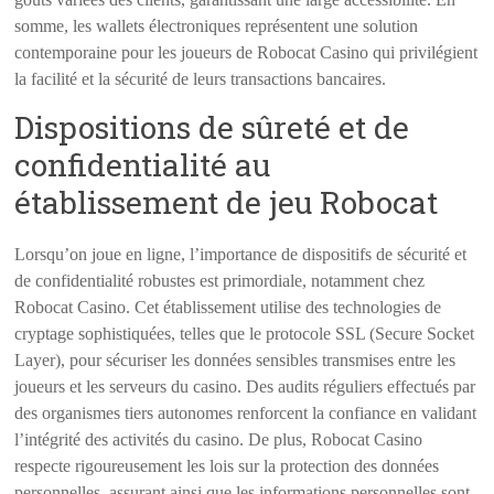
somme, les wallets électroniques représentent une solution
contemporaine pour les joueurs de Robocat Casino qui privilégient
la facilité et la sécurité de leurs transactions bancaires.
Dispositions de sûreté et de
confidentialité au
établissement de jeu Robocat
Lorsqu’on joue en ligne, l’importance de dispositifs de sécurité et
de confidentialité robustes est primordiale, notamment chez
Robocat Casino. Cet établissement utilise des technologies de
cryptage sophistiquées, telles que le protocole SSL (Secure Socket
Layer), pour sécuriser les données sensibles transmises entre les
joueurs et les serveurs du casino. Des audits réguliers effectués par
des organismes tiers autonomes renforcent la confiance en validant
l’intégrité des activités du casino. De plus, Robocat Casino
respecte rigoureusement les lois sur la protection des données
personnelles, assurant ainsi que les informations personnelles sont