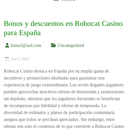
Bonos y descuentos en Robocat Casino
para España
foreu3@aol.com
Uncategorized
June 3, 2026
Robocat Casino destaca en España por su amplia gama de
incentivos y promociones diseñadas para garantizar una
experiencia de juego extraordinaria. Los recién llegados jugadores
pueden aprovechar atractivos ofertas de bienvenida y promociones
sin depósito, mientras que los jugadores frecuentes se benefician
de recompensas por fidelidad y ofertas de temporada. La
diversidad de estímulos y planes de participación comunitaria
asegura que todos se perciban apreciados. Sin embargo, estas
ofertas son solo el comienzo de lo que convierte a Robocat Casino