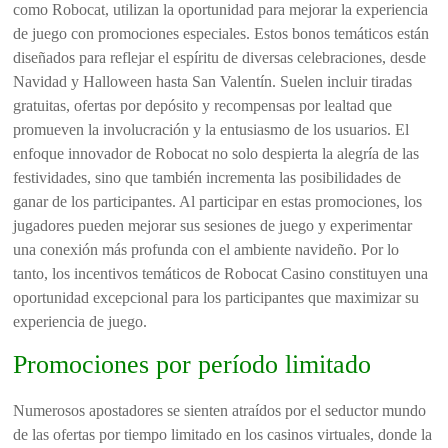
como Robocat, utilizan la oportunidad para mejorar la experiencia
de juego con promociones especiales. Estos bonos temáticos están
diseñados para reflejar el espíritu de diversas celebraciones, desde
Navidad y Halloween hasta San Valentín. Suelen incluir tiradas
gratuitas, ofertas por depósito y recompensas por lealtad que
promueven la involucración y la entusiasmo de los usuarios. El
enfoque innovador de Robocat no solo despierta la alegría de las
festividades, sino que también incrementa las posibilidades de
ganar de los participantes. Al participar en estas promociones, los
jugadores pueden mejorar sus sesiones de juego y experimentar
una conexión más profunda con el ambiente navideño. Por lo
tanto, los incentivos temáticos de Robocat Casino constituyen una
oportunidad excepcional para los participantes que maximizar su
experiencia de juego.
Promociones por período limitado
Numerosos apostadores se sienten atraídos por el seductor mundo
de las ofertas por tiempo limitado en los casinos virtuales, donde la