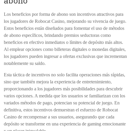
abono
Los beneficios por forma de abono son incentivos atractivos para
los jugadores de Robocat Casino, mejorando su vivencia de juego.
Estos beneficios están diseñados para fomentar el uso de métodos
de abono específicos, brindando premios seductoras como
beneficios en efectivo inmediatos o límites de depósito más altos.
Al emplear opciones como billeteras digitales o monedas digitales,
los jugadores pueden ingresar a ofertas exclusivas que incrementan
notablemente su saldo.
Esta táctica de incentivos no solo facilita operaciones más rápidas,
sino que también mejora la experiencia de entretenimiento,
proporcionando a los jugadores más posibilidades para descubrir
varios opciones. A medida que los usuarios se familiarizan con los
variados métodos de pago, potencian su potencial de juego. En
definitiva, estos incentivos demuestran el esfuerzo de Robocat
Casino de recompensar a sus usuarios, asegurando que cada
depósito se transforme en una experiencia de gaming emocionante
y un placer inigualable.