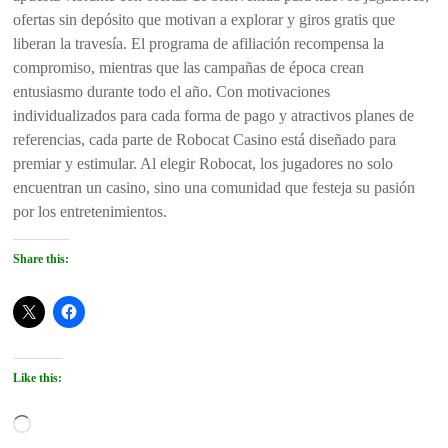
ofertas sin depósito que motivan a explorar y giros gratis que
liberan la travesía. El programa de afiliación recompensa la
compromiso, mientras que las campañas de época crean
entusiasmo durante todo el año. Con motivaciones
individualizados para cada forma de pago y atractivos planes de
referencias, cada parte de Robocat Casino está diseñado para
premiar y estimular. Al elegir Robocat, los jugadores no solo
encuentran un casino, sino una comunidad que festeja su pasión
por los entretenimientos.
Share this:
Like this:
Loading…