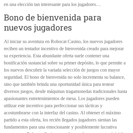
en una elección tan interesante para los jugadores…
Bono de bienvenida para
nuevos jugadores
Al iniciar su aventura en Robocat Casino, los nuevos jugadores
reciben un tentador incentivo de bienvenida creado para mejorar
su experiencia. Esta abundante oferta suele contener una
bonificación sustancial sobre su primer depósito, lo que permite a
los nuevos descubrir la variada selección de juegos con mayor
seguridad. El bono de bienvenida no solo incrementa su balance,
sino que también brinda una oportunidad única para testear
diversos juegos, desde máquinas tragamonedas tradicionales hasta
apasionantes entretenimientos de mesa. Los jugadores pueden
utilizar este incentivo para perfeccionar sus tácticas y
acostumbrarse con la interfaz del casino. Al obtener el máximo
partido a esta oferta, los recién llegados jugadores sientan las
fundamentos para una emocionante y posiblemente lucrativa