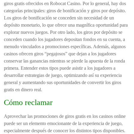
giros gratis ofrecidos en Robocat Casino. Por lo general, hay dos
categorías principales: giros de bonificación y giros por depósito.
Los giros de bonificación se conceden sin necesidad de un
depósito monetario, lo que ofrece una magnífica oportunidad para
explorar nuevos juegos. Por otro lado, los giros por depósito se
conceden cuando los jugadores depositan fondos en su cuenta, a
menudo vinculados a promociones específicas. Además, algunos
casinos ofrecen giros “pegajosos” que dejan a los jugadores
conservar las ganancias mientras se pierde la apuesta de la ronda
primera. Entender estos tipos puede asistir a los jugadores a
desarrollar estrategias de juego, optimizando así su experiencia
general y aumentando sus oportunidades de convertir los giros
gratis en dinero real.
Cómo reclamar
Aprovechar las promociones de giros gratis en los casinos online
puede ser un elemento emocionante de la experiencia de juego,
especialmente después de conocer los distintos tipos disponibles.