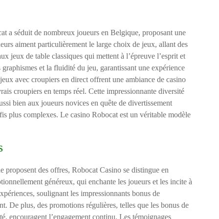
ocat a séduit de nombreux joueurs en Belgique, proposant une
eurs aiment particulièrement le large choix de jeux, allant des
 jeux de table classiques qui mettent à l’épreuve l’esprit et
 graphismes et la fluidité du jeu, garantissant une expérience
 jeux avec croupiers en direct offrent une ambiance de casino
vrais croupiers en temps réel. Cette impressionnante diversité
ssi bien aux joueurs novices en quête de divertissement
is plus complexes. Le casino Robocat est un véritable modèle
s
e proposent des offres, Robocat Casino se distingue en
ionnellement généreux, qui enchante les joueurs et les incite à
 expériences, soulignant les impressionnants bonus de
t. De plus, des promotions régulières, telles que les bonus de
ité, encouragent l’engagement continu. Les témoignages