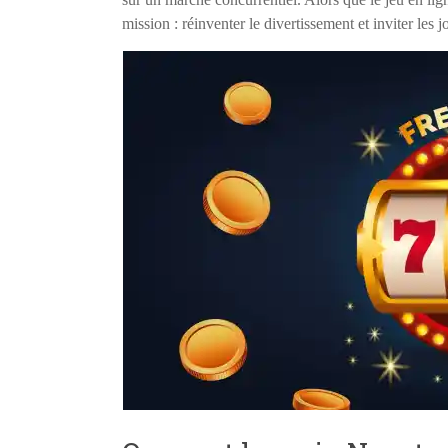
mission : réinventer le divertissement et inviter le