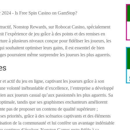
tractif, Nonstop Rewards, sur Robocat Casino, spécialement
t l’expérience de jeu grâce à des points et des remises en
cture à plusieurs niveaux conçue pour fidéliser les joueurs, les
i souhaitent optimiser leurs gains, il est essentiel de bien
tages pourraient même surprendre les joueurs les plus aguerris.
es
t actif du jeu en ligne, captivant les joueurs grâce à son
une volonté inébranlable d’excellence, l’entreprise a développé
 bien aux joueurs casual qu’aux passionnés les plus aguerris. Sa
 optimale, tandis que ses graphismes enchanteurs améliorent
nte pas de proposer un contenu de qualité supérieure ;
s priorités, grâce à des scénarios captivants et des éléments
idélisation de la communauté et lui confère un avantage indéniable
gne continue d’évoluer, Nonstop Games reste fidèle à sa