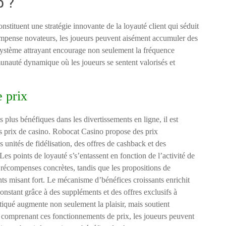
p ?
ituent une stratégie innovante de la loyauté client qui séduit
ompense novateurs, les joueurs peuvent aisément accumuler des
 système attrayant encourage non seulement la fréquence
unauté dynamique où les joueurs se sentent valorisés et
 prix
s plus bénéfiques dans les divertissements en ligne, il est
 prix de casino. Robocat Casino propose des prix
 unités de fidélisation, des offres de cashback et des
. Les points de loyauté s’s’entassent en fonction de l’activité de
 récompenses concrètes, tandis que les propositions de
ts misant fort. Le mécanisme d’bénéfices croissants enrichit
nstant grâce à des suppléments et des offres exclusifs à
iqué augmente non seulement la plaisir, mais soutient
n comprenant ces fonctionnements de prix, les joueurs peuvent