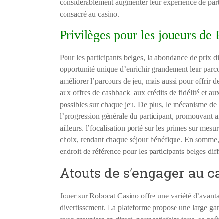
considérablement augmenter leur expérience de par
consacré au casino.
Privilèges pour les joueurs de
Pour les participants belges, la abondance de prix 
opportunité unique d’enrichir grandement leur parc
améliorer l’parcours de jeu, mais aussi pour offrir 
aux offres de cashback, aux crédits de fidélité et au
possibles sur chaque jeu. De plus, le mécanisme de 
l’progression générale du participant, promouvant a
ailleurs, l’focalisation porté sur les primes sur mes
choix, rendant chaque séjour bénéfique. En somme,
endroit de référence pour les participants belges dif
Atouts de s’engager au c
Jouer sur Robocat Casino offre une variété d’avanta
divertissement. La plateforme propose une large gam