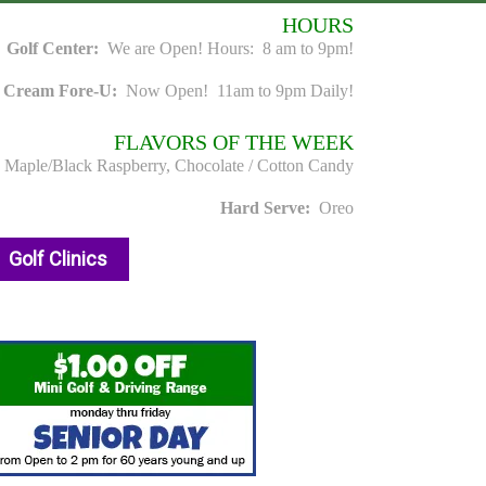
HOURS
Golf Center:
We are Open! Hours: 8 am to 9pm!
e Cream Fore-U:
Now Open! 11am to 9pm Daily!
FLAVORS OF THE WEEK
, Maple/Black Raspberry, Chocolate / Cotton Candy
Hard Serve:
Oreo
Golf Clinics