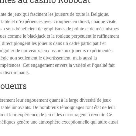
e de jeux qui fascinent les joueurs de toute la Belgique.
table et d’expériences avec croupiers en direct, chaque visite
es à sous bénéficient de graphismes de pointe et de mécanismes
ques comme le blackjack et la roulette perpétuent le raffinement
 direct plongent les joueurs dans un cadre participatif et
 régulier de nouveaux jeux assure aux joueurs expérimentés
égie non seulement le divertissement, mais aussi la
ompétences. Cet engagement envers la variété et l’qualité fait
s discriminants.
joueurs
èrement leur engouement quant à la large diversité de jeux
e table innovants. De nombreux témoignages font état de leur
rent leur expérience de jeu et les encouragent à revenir. Ce
néfiques génère une atmosphère exceptionnelle qui attire aussi