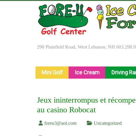
Skip
to
content
298 Plainfield Road, West Lebanon, NH 603.298.
Mini Golf
Ice Cream
Driving R
Jeux ininterrompus et récompe
au casino Robocat
foreu3@aol.com
Uncategorized