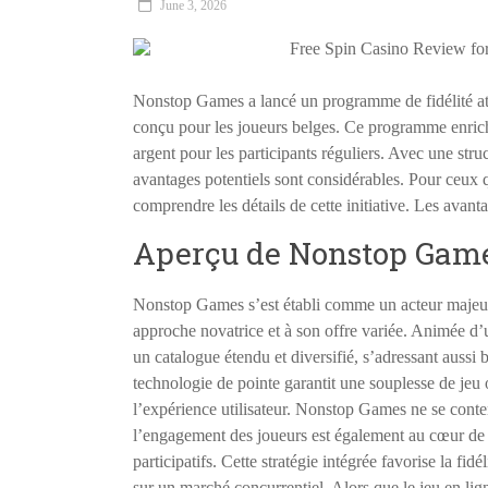
June 3, 2026
Nonstop Games a lancé un programme de fidélité at
conçu pour les joueurs belges. Ce programme enrichi
argent pour les participants réguliers. Avec une stru
avantages potentiels sont considérables. Pour ceux qu
comprendre les détails de cette initiative. Les avan
Aperçu de Nonstop Gam
Nonstop Games s’est établi comme un acteur majeur e
approche novatrice et à son offre variée. Animée d’
un catalogue étendu et diversifié, s’adressant aussi
technologie de pointe garantit une souplesse de jeu
l’expérience utilisateur. Nonstop Games ne se conte
l’engagement des joueurs est également au cœur de se
participatifs. Cette stratégie intégrée favorise la f
sur un marché concurrentiel. Alors que le jeu en li